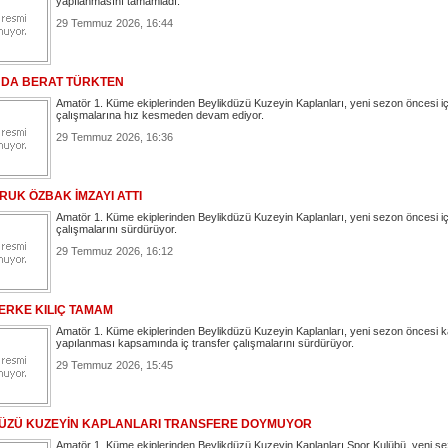
yapılanmasını tamamladı.
29 Temmuz 2026, 16:44
A DA BERAT TÜRKTEN
Amatör 1. Küme ekiplerinden Beylikdüzü Kuzeyin Kaplanları, yeni sezon öncesi iç
çalışmalarına hız kesmeden devam ediyor.
29 Temmuz 2026, 16:36
RUK ÖZBAK İMZAYI ATTI
Amatör 1. Küme ekiplerinden Beylikdüzü Kuzeyin Kaplanları, yeni sezon öncesi iç
çalışmalarını sürdürüyor.
29 Temmuz 2026, 16:12
ERKE KILIÇ TAMAM
Amatör 1. Küme ekiplerinden Beylikdüzü Kuzeyin Kaplanları, yeni sezon öncesi 
yapılanması kapsamında iç transfer çalışmalarını sürdürüyor.
29 Temmuz 2026, 15:45
ÜZÜ KUZEYİN KAPLANLARI TRANSFERE DOYMUYOR
Amatör 1. Küme ekiplerinden Beylikdüzü Kuzeyin Kaplanları Spor Kulübü, yeni s