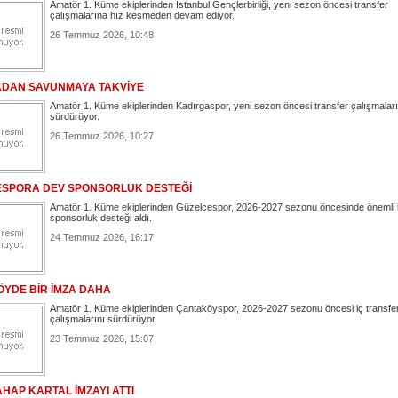
Amatör 1. Küme ekiplerinden İstanbul Gençlerbirliği, yeni sezon öncesi transfer
çalışmalarına hız kesmeden devam ediyor.
26 Temmuz 2026, 10:48
DAN SAVUNMAYA TAKVİYE
Amatör 1. Küme ekiplerinden Kadırgaspor, yeni sezon öncesi transfer çalışmaları
sürdürüyor.
26 Temmuz 2026, 10:27
SPORA DEV SPONSORLUK DESTEĞİ
Amatör 1. Küme ekiplerinden Güzelcespor, 2026-2027 sezonu öncesinde önemli 
sponsorluk desteği aldı.
24 Temmuz 2026, 16:17
YDE BİR İMZA DAHA
Amatör 1. Küme ekiplerinden Çantaköyspor, 2026-2027 sezonu öncesi iç transfe
çalışmalarını sürdürüyor.
23 Temmuz 2026, 15:07
HAP KARTAL İMZAYI ATTI