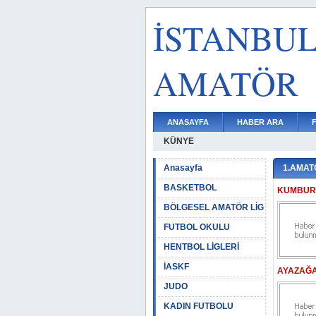
İSTANBU
AMATÖR
ANASAYFA
HABER ARA
KÜNYE
Anasayfa
1.AMAT
BASKETBOL
KUMBUR
BÖLGESEL AMATÖR LİG
FUTBOL OKULU
HENTBOL LİGLERİ
İASKF
AYAZAĞA
JUDO
KADIN FUTBOLU