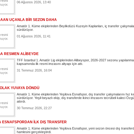
06 Ağustos 2026, 13:40
AAN UÇANLA BİR SEZON DAHA
Amatör 1. Küme ekiplerinden Beylikdüzü Kuzeyin Kaplanları, iç transfer çalışmala
sürdürüyor.
01 Ağustos 2026, 11:41
ĞA RESMEN ALİBEYDE
TFF İstanbul 1. Amatör Lig ekiplerinden Alibeyspor, 2026-2027 sezonu yapılanma
kapsamında ilk resmi imzasını altyapı için attı.
31 Temmuz 2026, 16:04
OLAK YUVAYA DÖNDÜ
Amatör 1. Küme ekiplerinden Yeşilova Esnafspor, dış transfer çalışmalarını hız
sürdürüyor. Yeşil-beyazlı ekip, dış transferde ikinci imzasını tecrübeli kaleci Özg
attırdı.
30 Temmuz 2026, 22:27
A ESNAFSPORDAN İLK DIŞ TRANSFER
Amatör 1. Küme ekiplerinden Yeşilova Esnafspor, yeni sezon öncesi dış transferd
hamlesini gerçekleştirdi.