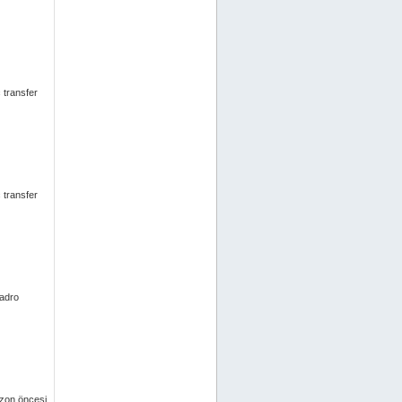
 transfer
 transfer
kadro
ezon öncesi