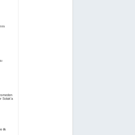
rını
sı
 kesmeden
ür Solak'a
e ilk