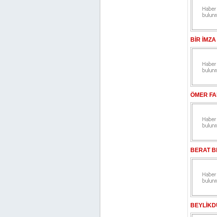
BİR İMZ
ÖMER FA
BERAT B
BEYLİKD