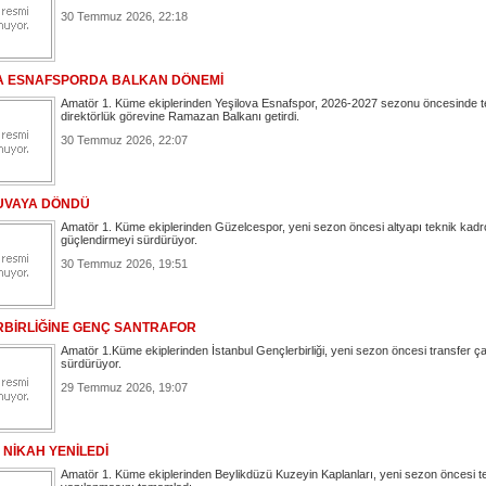
30 Temmuz 2026, 22:18
A ESNAFSPORDA BALKAN DÖNEMİ
Amatör 1. Küme ekiplerinden Yeşilova Esnafspor, 2026-2027 sezonu öncesinde t
direktörlük görevine Ramazan Balkanı getirdi.
30 Temmuz 2026, 22:07
UVAYA DÖNDÜ
Amatör 1. Küme ekiplerinden Güzelcespor, yeni sezon öncesi altyapı teknik kad
güçlendirmeyi sürdürüyor.
30 Temmuz 2026, 19:51
BİRLİĞİNE GENÇ SANTRAFOR
Amatör 1.Küme ekiplerinden İstanbul Gençlerbirliği, yeni sezon öncesi transfer ça
sürdürüyor.
29 Temmuz 2026, 19:07
 NİKAH YENİLEDİ
Amatör 1. Küme ekiplerinden Beylikdüzü Kuzeyin Kaplanları, yeni sezon öncesi t