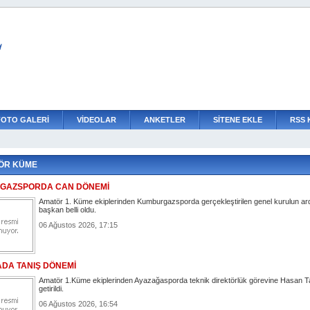
L
FOTO GALERİ
VİDEOLAR
ANKETLER
SİTENE EKLE
RSS 
ÖR KÜME
GAZSPORDA CAN DÖNEMİ
Amatör 1. Küme ekiplerinden Kumburgazsporda gerçekleştirilen genel kurulun ar
başkan belli oldu.
06 Ağustos 2026, 17:15
DA TANIŞ DÖNEMİ
Amatör 1.Küme ekiplerinden Ayazağasporda teknik direktörlük görevine Hasan T
getirildi.
06 Ağustos 2026, 16:54