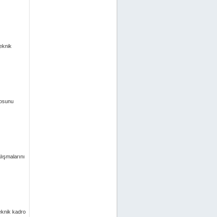
eknik
rosunu
lışmalarını
eknik kadro