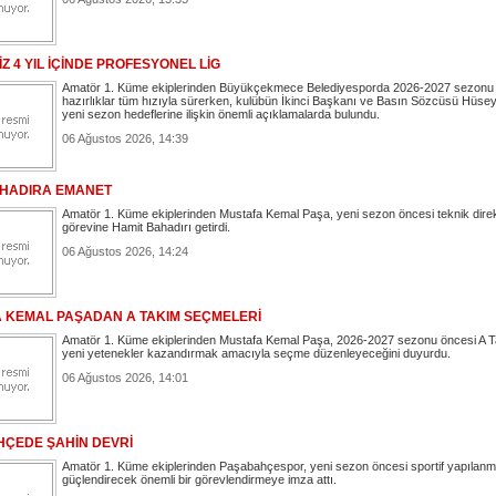
Z 4 YIL İÇİNDE PROFESYONEL LİG
Amatör 1. Küme ekiplerinden Büyükçekmece Belediyesporda 2026-2027 sezonu
hazırlıklar tüm hızıyla sürerken, kulübün İkinci Başkanı ve Basın Sözcüsü Hüse
yeni sezon hedeflerine ilişkin önemli açıklamalarda bulundu.
06 Ağustos 2026, 14:39
HADIRA EMANET
Amatör 1. Küme ekiplerinden Mustafa Kemal Paşa, yeni sezon öncesi teknik direk
görevine Hamit Bahadırı getirdi.
06 Ağustos 2026, 14:24
 KEMAL PAŞADAN A TAKIM SEÇMELERİ
Amatör 1. Küme ekiplerinden Mustafa Kemal Paşa, 2026-2027 sezonu öncesi A 
yeni yetenekler kazandırmak amacıyla seçme düzenleyeceğini duyurdu.
06 Ağustos 2026, 14:01
ÇEDE ŞAHİN DEVRİ
Amatör 1. Küme ekiplerinden Paşabahçespor, yeni sezon öncesi sportif yapılanm
güçlendirecek önemli bir görevlendirmeye imza attı.