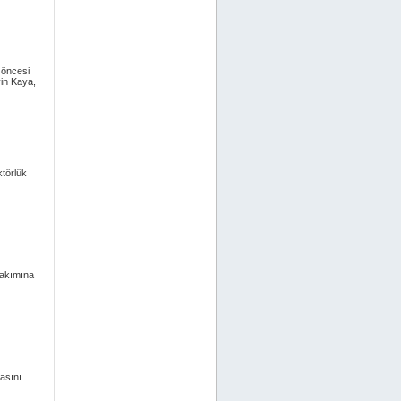
 öncesi
yin Kaya,
törlük
Takımına
asını