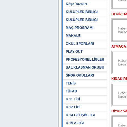
Köşe Yazıları
KULÜPLER BİRLİĞİ
DENİZ D
KULÜPLER BİRLİĞİ
MAÇ PROGRAMI
MAKALE
OKUL SPORLARI
ATMACA
PLAY OUT
PROFESYONEL LİGLER
SAL KLASMAN GRUBU
SPOR OKULLARI
KIDAK R
TENİS
TÜFAD
U 11 LİGİ
U 12 LİGİ
DİYAR S
U 14 GELİŞİM LİGİ
U 15 A LİGİ