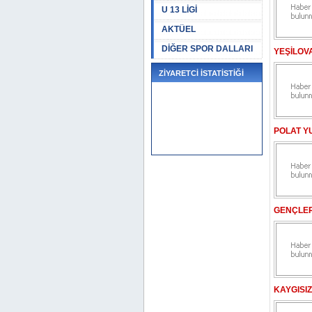
U 13 LİGİ
AKTÜEL
DİĞER SPOR DALLARI
YEŞİLOV
ZİYARETCİ İSTATİSTİĞİ
POLAT Y
GENÇLER
KAYGISIZ