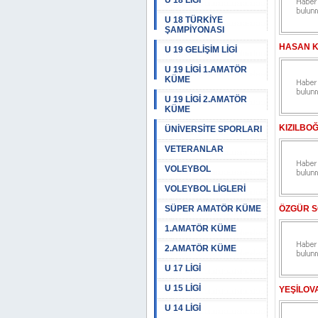
U 18 LİGİ
U 18 TÜRKİYE
ŞAMPİYONASI
HASAN K
U 19 GELİŞİM LİGİ
U 19 LİGİ 1.AMATÖR
KÜME
U 19 LİGİ 2.AMATÖR
KÜME
KIZILBO
ÜNİVERSİTE SPORLARI
VETERANLAR
VOLEYBOL
VOLEYBOL LİGLERİ
SÜPER AMATÖR KÜME
ÖZGÜR S
1.AMATÖR KÜME
2.AMATÖR KÜME
U 17 LİGİ
U 15 LİGİ
YEŞİLOV
U 14 LİGİ