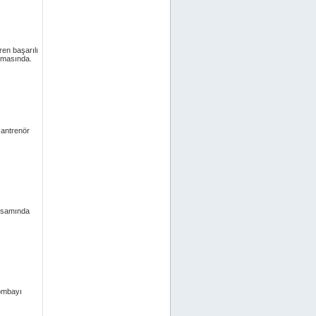
ren başarılı
şamasında.
 antrenör
apsamında
bombayı