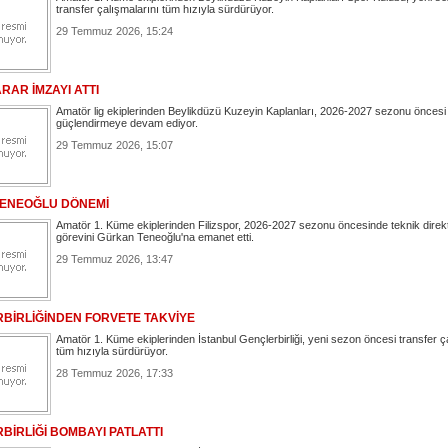
transfer çalışmalarını tüm hızıyla sürdürüyor.
29 Temmuz 2026, 15:24
RAR İMZAYI ATTI
Amatör lig ekiplerinden Beylikdüzü Kuzeyin Kaplanları, 2026-2027 sezonu önces
güçlendirmeye devam ediyor.
29 Temmuz 2026, 15:07
 TENEOĞLU DÖNEMİ
Amatör 1. Küme ekiplerinden Filizspor, 2026-2027 sezonu öncesinde teknik direk
görevini Gürkan Teneoğlu'na emanet etti.
29 Temmuz 2026, 13:47
BİRLİĞİNDEN FORVETE TAKVİYE
Amatör 1. Küme ekiplerinden İstanbul Gençlerbirliği, yeni sezon öncesi transfer ç
tüm hızıyla sürdürüyor.
28 Temmuz 2026, 17:33
BİRLİĞİ BOMBAYI PATLATTI