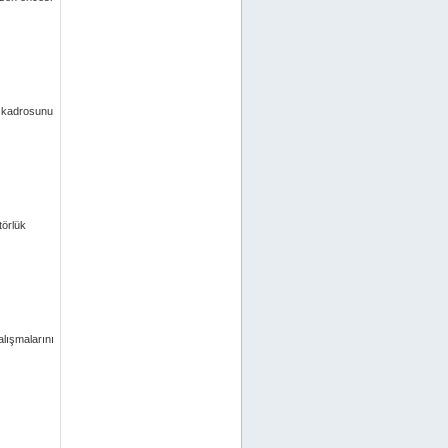
i kadrosunu
törlük
alışmalarını