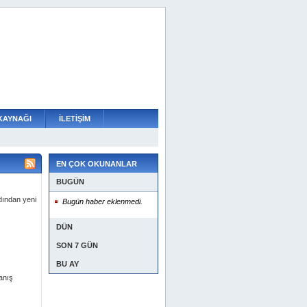
KAYNAĞI
İLETİŞİM
EN ÇOK OKUNANLAR
BUGÜN
dından yeni
Bugün haber eklenmedi.
DÜN
SON 7 GÜN
BU AY
anış