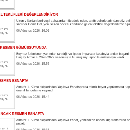
AL TEKLİFLERİ DEĞERLENDİRİYOR
Uzun yıllardan beri yeşil sahalarda mücadele eden, attığı gollerle adından söz etti
santrfor Deniz Dal, yeni sezon öncesi kendisine gelen teklifleri değerlendirme a
06 Ağustos 2026, 16:09
 RESMEN GÜMÜŞSUYUNDA
Beykoz futbolunun yakından tanıdığı ve ilçede İmparator lakabıyla anılan başarılı
Dinçay Atmaca, 2026-2027 sezonu için Gümüşsuyuspor ile anlaşmaya vardı.
06 Ağustos 2026, 15:56
ESMEN ESNAFTA
Amatör 1. Küme ekiplerinden Yeşilova Esnafsporda teknik heyet yapılanması k
önemli bir gelişme yaşandı.
06 Ağustos 2026, 15:44
ANCAK RESMEN ESNAFTA
Amatör 1. Küme ekiplerinden Yeşilova Esnaf, yeni sezon öncesi dış transferde 
patlattı.
06 Ağustos 2026, 15:35