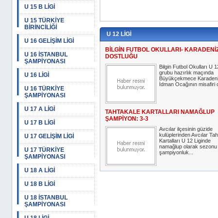
U 15 B LİGİ
U 15 TÜRKİYE
BİRİNCİLİĞİ
U 12 LİGİ
U 16 GELİŞİM LİGİ
BİLGİN FUTBOL OKULLARI- KARADENİ
U 16 İSTANBUL
DOSTLUĞU
ŞAMPİYONASI
Bilgin Futbol Okulları U 
grubu hazırlık maçında
U 16 LİGİ
Büyükçekmece Karaden
İdman Ocağının misafiri 
U 16 TÜRKİYE
ŞAMPİYONASI
U 17 A LİGİ
TAHTAKALE KARTALLARI NAMAĞLUP
ŞAMPİYON: 3-3
U 17 B LİGİ
Avcılar ilçesinin güzide
kulüplerinden Avcılar Tah
U 17 GELİŞİM LİGİ
Kartalları U 12 Liginde
namağlup olarak sezonu
U 17 TÜRKİYE
şampiyonluk...
ŞAMPİYONASI
U 18 A LİGİ
U 18 B LİGİ
U 18 İSTANBUL
ŞAMPİYONASI