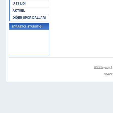
U 13 LİGİ
AKTÜEL
DİĞER SPOR DALLARI
ZİYARETCİ İSTATİSTİĞİ
RSS Kaynağı
|
Altyapı