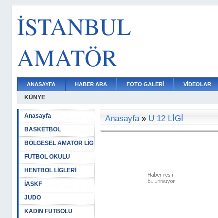
İSTANBUL
AMATÖR
ANASAYFA
HABER ARA
FOTO GALERİ
VİDEOLAR
KÜNYE
Anasayfa
Anasayfa
»
U 12 LİGİ
BASKETBOL
BÖLGESEL AMATÖR LİG
FUTBOL OKULU
HENTBOL LİGLERİ
İASKF
JUDO
KADIN FUTBOLU