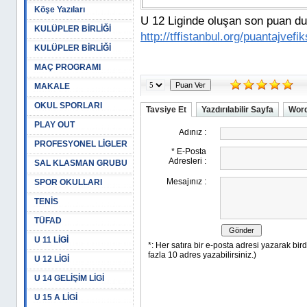
Köşe Yazıları
U 12 Liginde oluşan son puan dur
KULÜPLER BİRLİĞİ
http://tffistanbul.org/puantajvef
KULÜPLER BİRLİĞİ
MAÇ PROGRAMI
MAKALE
OKUL SPORLARI
Tavsiye Et
Yazdırılabilir Sayfa
Word
PLAY OUT
PROFESYONEL LİGLER
SAL KLASMAN GRUBU
SPOR OKULLARI
TENİS
TÜFAD
U 11 LİGİ
U 12 LİGİ
U 14 GELİŞİM LİGİ
U 15 A LİGİ