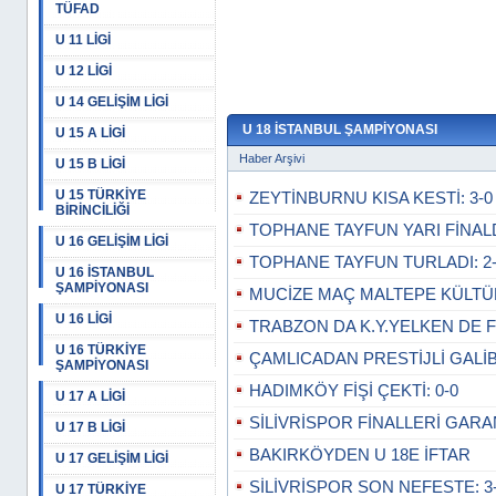
TÜFAD
U 11 LİGİ
U 12 LİGİ
U 14 GELİŞİM LİGİ
U 18 İSTANBUL ŞAMPİYONASI
U 15 A LİGİ
Haber Arşivi
U 15 B LİGİ
U 15 TÜRKİYE
ZEYTİNBURNU KISA KESTİ: 3-0
BİRİNCİLİĞİ
TOPHANE TAYFUN YARI FİNALD
U 16 GELİŞİM LİGİ
TOPHANE TAYFUN TURLADI: 2
U 16 İSTANBUL
ŞAMPİYONASI
MUCİZE MAÇ MALTEPE KÜLTÜ
U 16 LİGİ
TRABZON DA K.Y.YELKEN DE F
U 16 TÜRKİYE
ÇAMLICADAN PRESTİJLİ GALİBİ
ŞAMPİYONASI
HADIMKÖY FİŞİ ÇEKTİ: 0-0
U 17 A LİGİ
SİLİVRİSPOR FİNALLERİ GARAN
U 17 B LİGİ
BAKIRKÖYDEN U 18E İFTAR
U 17 GELİŞİM LİGİ
SİLİVRİSPOR SON NEFESTE: 3
U 17 TÜRKİYE