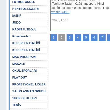
FUTBOL OKULU
e Tayfun, Kağıthanesporu ikinci
gollerle 2-0 mağlup ederek yarı finale
HENTBOL LİGLERİ
 Oku...]
İASKF
 17:08
JUDO
KADIN FUTBOLU
Köşe Yazıları
1
2
3
4
5
6
7
KULÜPLER BİRLİĞİ
KULÜPLER BİRLİĞİ
MAÇ PROGRAMI
MAKALE
OKUL SPORLARI
PLAY OUT
PROFESYONEL LİGLER
SAL KLASMAN GRUBU
SPOR OKULLARI
TENİS