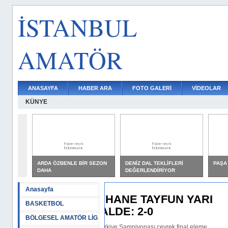
İSTANBUL
AMATÖR
ANASAYFA
HABER ARA
FOTO GALERİ
VİDEOLAR
KÜNYE
ARDA ÖZBENLE BİR SEZON
DENİZ DAL TEKLİFLERİ
PAŞA
DAHA
DEĞERLENDİRİYOR
Anasayfa
E TAYFUN YARI
BASKETBOL
: 2-0
BÖLGESEL AMATÖR LİG
mpiyonası çeyrek final eleme