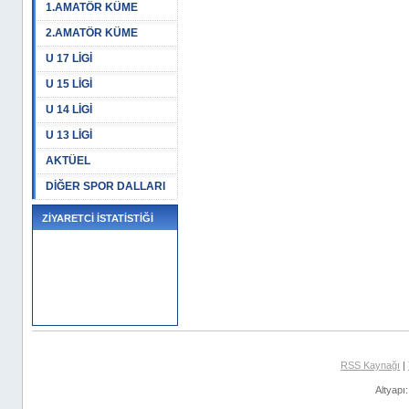
1.AMATÖR KÜME
2.AMATÖR KÜME
U 17 LİGİ
U 15 LİGİ
U 14 LİGİ
U 13 LİGİ
AKTÜEL
DİĞER SPOR DALLARI
ZİYARETCİ İSTATİSTİĞİ
RSS Kaynağı
|
Altyapı