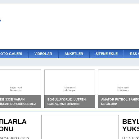
L
FOTO GALERİ
VİDEOLAR
ANKETLER
SİTENE EKLE
RSS 
DE 333E VARAN
BOĞULUYORUZ, LÜTFEN
AMATÖR FUTBOL SAHİP
IŞLAR SÜRDÜRÜLEMEZ
BOĞAZIMIZI BIRAKIN
DEĞİLDİR!
BEYLİKDÜZÜ FİNALE
YÜKSELDİ: 2-1
U 17 Türkiye Şampiyonası 2.Kademe Burs