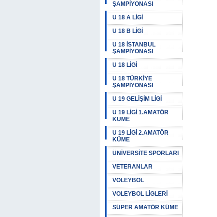
ŞAMPİYONASI
U 18 A LİGİ
U 18 B LİGİ
U 18 İSTANBUL
ŞAMPİYONASI
U 18 LİGİ
U 18 TÜRKİYE
ŞAMPİYONASI
U 19 GELİŞİM LİGİ
U 19 LİGİ 1.AMATÖR
KÜME
U 19 LİGİ 2.AMATÖR
KÜME
ÜNİVERSİTE SPORLARI
VETERANLAR
VOLEYBOL
VOLEYBOL LİGLERİ
SÜPER AMATÖR KÜME