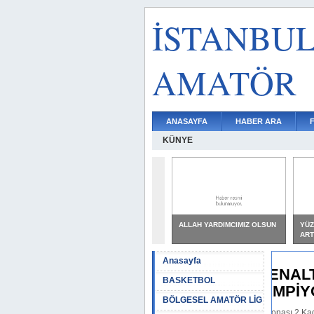
İSTANBU
AMATÖR
ANASAYFA
HABER ARA
KÜNYE
ALLAH YARDIMCIMIZ OLSUN
YÜZ
ART
Anasayfa
KARTAL PENALTILARLA
BASKETBOL
BURSA ŞAMPİYONU
BÖLGESEL AMATÖR LİG
U 17 Türkiye Şampiyonası 2.Kademe Bursa Grup