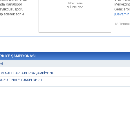
Merkezinde oynanan maçta Beylikdüzüspor
Gençlerbirliğini 2-1 mağlup ederek finale ka
[Devamını Oku...]
18 Temmuz 2025, 18:35
ÜRKİYE ŞAMPİYONASI
vi
 PENALTILARLA BURSA ŞAMPİYONU
DÜZÜ FİNALE YÜKSELDİ: 2-1