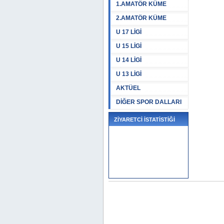
1.AMATÖR KÜME
2.AMATÖR KÜME
U 17 LİGİ
U 15 LİGİ
U 14 LİGİ
U 13 LİGİ
AKTÜEL
DİĞER SPOR DALLARI
ZİYARETCİ İSTATİSTİĞİ