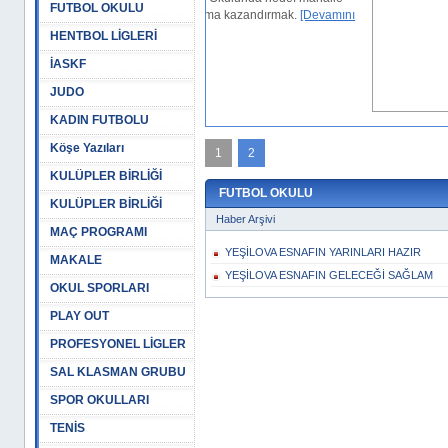
FUTBOL OKULU
ra ve topluma kazandırmak.
[Devamını
HENTBOL LİGLERİ
İASKF
, 13:17
JUDO
KADIN FUTBOLU
Köşe Yazıları
1
2
KULÜPLER BİRLİĞİ
FUTBOL OKULU
KULÜPLER BİRLİĞİ
Haber Arşivi
MAÇ PROGRAMI
YEŞİLOVA ESNAFIN YARINLARI HAZIR
MAKALE
YEŞİLOVA ESNAFIN GELECEĞİ SAĞLAM
OKUL SPORLARI
PLAY OUT
PROFESYONEL LİGLER
SAL KLASMAN GRUBU
SPOR OKULLARI
TENİS