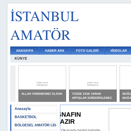
İSTANBUL
AMATÖR
ANASAYFA
HABER ARA
FOTO GALERİ
VİDEOLAR
KÜNYE
ALLAH YARDIMCIMIZ OLSUN
YÜZDE 333E VARAN
BOĞU
ARTIŞLAR SÜRDÜRÜLEMEZ
BOĞAZ
Anasayfa
VA ESNAFIN
BASKETBOL
RI HAZIR
BÖLGESEL AMATÖR LİG
por Futbol Okulunda hedef mahalle