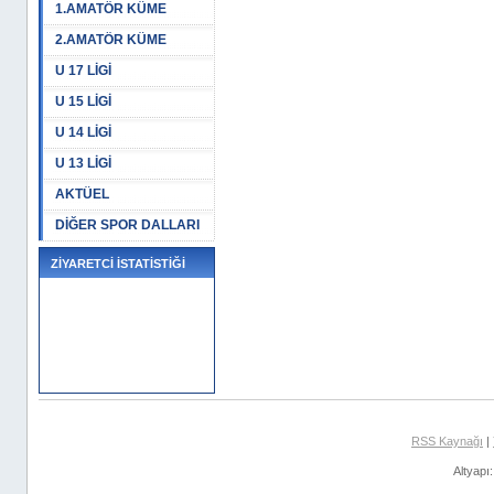
1.AMATÖR KÜME
2.AMATÖR KÜME
U 17 LİGİ
U 15 LİGİ
U 14 LİGİ
U 13 LİGİ
AKTÜEL
DİĞER SPOR DALLARI
ZİYARETCİ İSTATİSTİĞİ
RSS Kaynağı
|
Altyapı