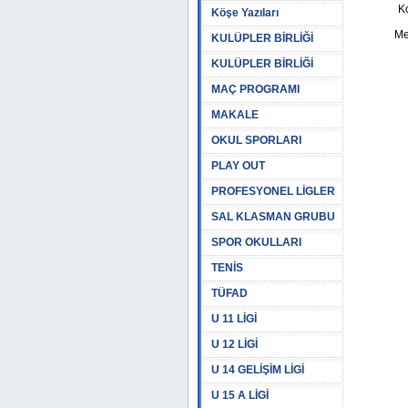
K
Köşe Yazıları
Me
KULÜPLER BİRLİĞİ
KULÜPLER BİRLİĞİ
MAÇ PROGRAMI
MAKALE
OKUL SPORLARI
PLAY OUT
PROFESYONEL LİGLER
SAL KLASMAN GRUBU
SPOR OKULLARI
TENİS
TÜFAD
U 11 LİGİ
U 12 LİGİ
U 14 GELİŞİM LİGİ
U 15 A LİGİ