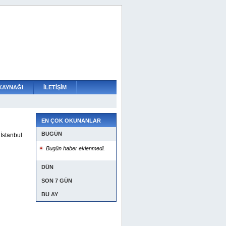
KAYNAĞI
İLETİŞİM
EN ÇOK OKUNANLAR
BUGÜN
İstanbul
Bugün haber eklenmedi.
DÜN
SON 7 GÜN
BU AY