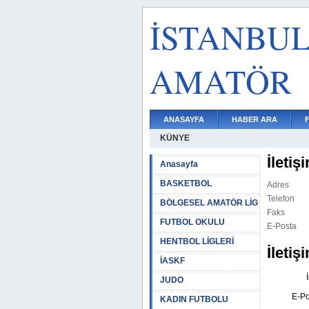
İSTANBU
AMATÖR
ANASAYFA
HABER ARA
KÜNYE
İletiş
Anasayfa
BASKETBOL
Adres
Telefon
BÖLGESEL AMATÖR LİG
Faks
FUTBOL OKULU
E-Posta
HENTBOL LİGLERİ
İleti
İASKF
JUDO
E-Po
KADIN FUTBOLU