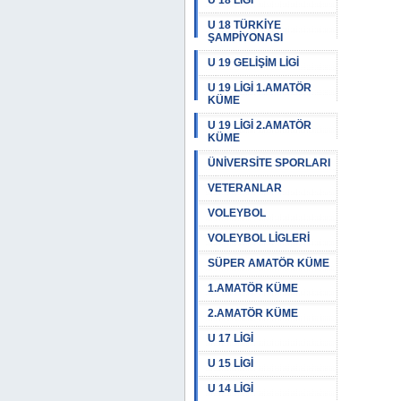
U 18 LİGİ
U 18 TÜRKİYE
ŞAMPİYONASI
U 19 GELİŞİM LİGİ
U 19 LİGİ 1.AMATÖR
KÜME
U 19 LİGİ 2.AMATÖR
KÜME
ÜNİVERSİTE SPORLARI
VETERANLAR
VOLEYBOL
VOLEYBOL LİGLERİ
SÜPER AMATÖR KÜME
1.AMATÖR KÜME
2.AMATÖR KÜME
U 17 LİGİ
U 15 LİGİ
U 14 LİGİ