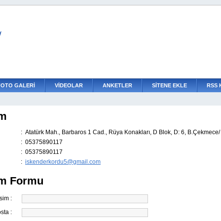
L
FOTO GALERİ
VİDEOLAR
ANKETLER
SİTENE EKLE
RSS 
im
:
Atatürk Mah., Barbaros 1 Cad., Rüya Konakları, D Blok, D: 6, B.Çekmece/ 
:
05375890117
:
05375890117
:
iskenderkordu5@gmail.com
şim Formu
İsim :
sta :