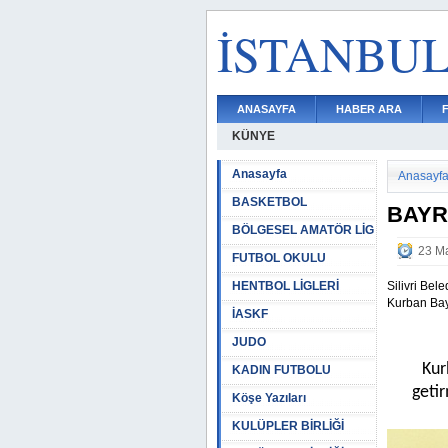
İSTANBU
ANASAYFA
HABER ARA
KÜNYE
Anasayfa
Anasayf
BASKETBOL
BAYR
BÖLGESEL AMATÖR LİG
23 Ma
FUTBOL OKULU
HENTBOL LİGLERİ
Silivri Bel
Kurban Bay
İASKF
JUDO
Kur
KADIN FUTBOLU
getir
Köşe Yazıları
KULÜPLER BİRLİĞİ