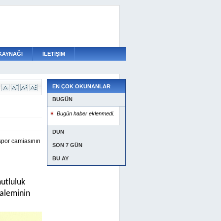
KAYNAĞI
İLETİŞİM
EN ÇOK OKUNANLAR
BUGÜN
Bugün haber eklenmedi.
DÜN
 spor camiasının
SON 7 GÜN
BU AY
mutluluk
 aleminin