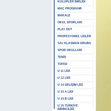
KULÜPLER BİRLİĞİ
MAÇ PROGRAMI
MAKALE
OKUL SPORLARI
PLAY OUT
PROFESYONEL LİGLER
SAL KLASMAN GRUBU
SPOR OKULLARI
TENİS
TÜFAD
U 11 LİGİ
U 12 LİGİ
U 14 GELİŞİM LİGİ
U 15 A LİGİ
U 15 B LİGİ
U 15 TÜRKİYE
BİRİNCİLİĞİ