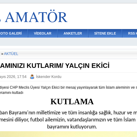
L AMATÖR
FOTO GALERİ
VİDEOLAR
ANKETLER
SİTENE EKLE
RSS 
a
»
AKTÜEL
AMINIZI KUTLARIM/ YALÇIN EKİCİ
yıs 2026, 17:54
İskender Kordu
ediyesi CHP Meclis Üyesi Yalçın Ekici bir mesaj yayınlayarak tüm İslam aleminin ve
ramını kutladı
KUTLAMA
ban Bayramı'nın milletimize ve tüm insanlığa sağlık, huzur ve 
mesini diliyor, futbol ailemizin, vatandaşlarımızın ve tüm İslam
bayramını kutluyorum.