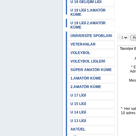
U 19 GELİŞİM LİGİ
U 19 LİGİ 1.AMATÖR
KÜME
U 19 LİGİ 2.AMATÖR
KÜME
ÜNİVERSİTE SPORLARI
VETERANLAR
Tavsiye 
VOLEYBOL
VOLEYBOL LİGLERİ
SÜPER AMATÖR KÜME
1.AMATÖR KÜME
2.AMATÖR KÜME
U 17 LİGİ
U 15 LİGİ
U 14 LİGİ
U 13 LİGİ
AKTÜEL