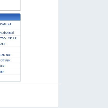
LIŞMALAR
N ZİYARETİ
UTBOL OKULU
KETİ
E TAM NOT
YATIRIM
RÜBE
REN