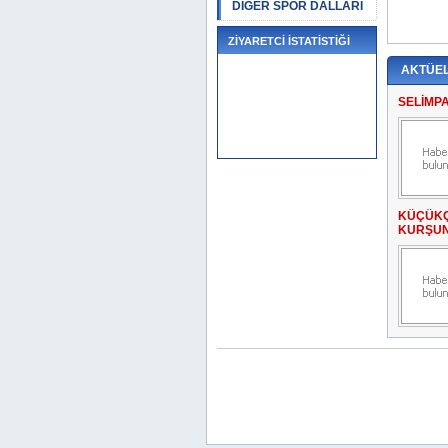
DİĞER SPOR DALLARI
ZİYARETCİ İSTATİSTİĞİ
AKTÜE
SELİMP
KÜÇÜKÇ
KURŞUN