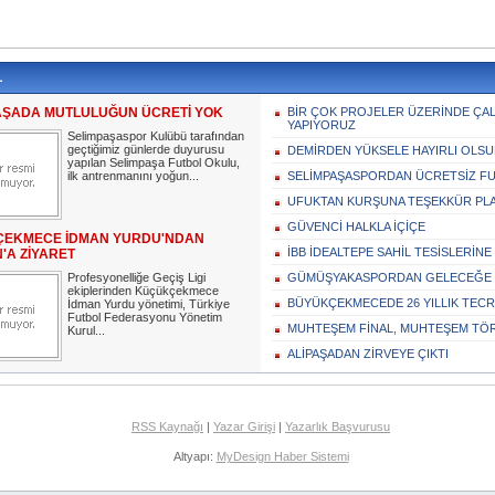
L
AŞADA MUTLULUĞUN ÜCRETİ YOK
BİR ÇOK PROJELER ÜZERİNDE ÇA
YAPIYORUZ
Selimpaşaspor Kulübü tarafından
geçtiğimiz günlerde duyurusu
DEMİRDEN YÜKSELE HAYIRLI OLSU
yapılan Selimpaşa Futbol Okulu,
ilk antrenmanını yoğun...
SELİMPAŞASPORDAN ÜCRETSİZ F
UFUKTAN KURŞUNA TEŞEKKÜR PLA
GÜVENCİ HALKLA İÇİÇE
EKMECE İDMAN YURDU'NDAN
İBB İDEALTEPE SAHİL TESİSLERİN
'A ZİYARET
Profesyonelliğe Geçiş Ligi
GÜMÜŞYAKASPORDAN GELECEĞE 
ekiplerinden Küçükçekmece
BÜYÜKÇEKMECEDE 26 YILLIK TEC
İdman Yurdu yönetimi, Türkiye
Futbol Federasyonu Yönetim
MUHTEŞEM FİNAL, MUHTEŞEM TÖ
Kurul...
ALİPAŞADAN ZİRVEYE ÇIKTI
RSS Kaynağı
|
Yazar Girişi
|
Yazarlık Başvurusu
Altyapı:
MyDesign Haber Sistemi