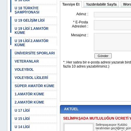
U 18 LİGİ
Tavsiye Et
Yazdırılabilir Sayfa
Word
U 18 TÜRKİYE
ŞAMPİYONASI
U 19 GELİŞİM LİGİ
U 19 LİGİ 1.AMATÖR
KÜME
U 19 LİGİ 2.AMATÖR
KÜME
ÜNİVERSİTE SPORLARI
VETERANLAR
VOLEYBOL
VOLEYBOL LİGLERİ
SÜPER AMATÖR KÜME
1.AMATÖR KÜME
2.AMATÖR KÜME
AKTÜEL
U 17 LİGİ
SELİMPAŞADA MUTLULUĞUN ÜCRETİ 
U 15 LİGİ
Selimpaşaspor Kulübü
U 14 LİGİ
tarafından geçtiğimiz gün