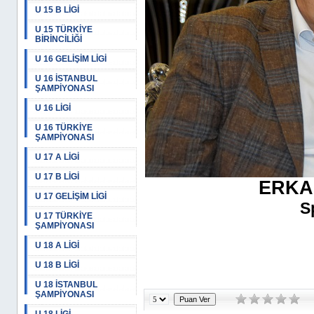
U 15 B LİGİ
U 15 TÜRKİYE
BİRİNCİLİĞİ
U 16 GELİŞİM LİGİ
U 16 İSTANBUL
ŞAMPİYONASI
U 16 LİGİ
U 16 TÜRKİYE
ŞAMPİYONASI
U 17 A LİGİ
U 17 B LİGİ
ERKA
U 17 GELİŞİM LİGİ
S
U 17 TÜRKİYE
ŞAMPİYONASI
U 18 A LİGİ
U 18 B LİGİ
U 18 İSTANBUL
ŞAMPİYONASI