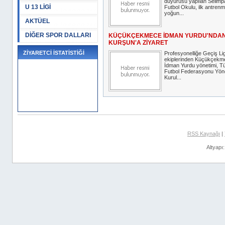
duyurusu yapılan Selim
U 13 LİGİ
Futbol Okulu, ilk antrenm
yoğun...
AKTÜEL
DİĞER SPOR DALLARI
KÜÇÜKÇEKMECE İDMAN YURDU'NDA
KURŞUN'A ZİYARET
ZİYARETCİ İSTATİSTİĞİ
Profesyonelliğe Geçiş Lig
ekiplerinden Küçükçekm
İdman Yurdu yönetimi, T
Futbol Federasyonu Yön
Kurul...
RSS Kaynağı
|
Altyapı