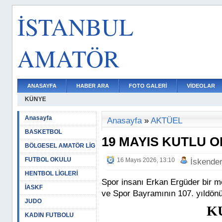
İSTANBUL
AMATÖR
ANASAYFA
HABER ARA
FOTO GALERİ
VİDEOLAR
KÜNYE
Anasayfa
Anasayfa
»
AKTÜEL
BASKETBOL
19 MAYIS KUTLU 
BÖLGESEL AMATÖR LİG
FUTBOL OKULU
16 Mayıs 2026, 13:10
İskende
HENTBOL LİGLERİ
Spor insanı Erkan Ergüder bir m
İASKF
ve Spor Bayramının 107. yıldön
JUDO
K
KADIN FUTBOLU