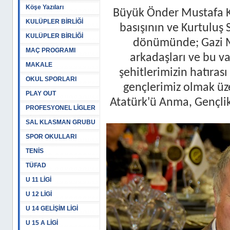
Köşe Yazıları
Büyük Önder Mustafa K
KULÜPLER BİRLİĞİ
basışının ve Kurtuluş S
KULÜPLER BİRLİĞİ
dönümünde; Gazi Mu
MAÇ PROGRAMI
arkadaşları ve bu v
MAKALE
şehitlerimizin hatırası
OKUL SPORLARI
gençlerimiz olmak ü
PLAY OUT
Atatürk'ü Anma, Gençli
PROFESYONEL LİGLER
SAL KLASMAN GRUBU
SPOR OKULLARI
TENİS
TÜFAD
U 11 LİGİ
U 12 LİGİ
U 14 GELİŞİM LİGİ
U 15 A LİGİ