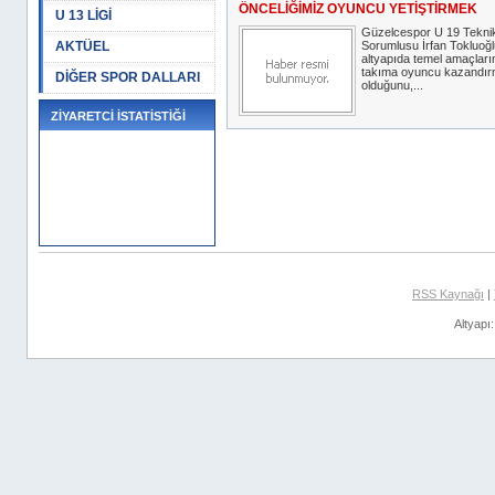
ÖNCELİĞİMİZ OYUNCU YETİŞTİRMEK
U 13 LİGİ
Güzelcespor U 19 Tekni
AKTÜEL
Sorumlusu İrfan Tokluoğl
altyapıda temel amaçları
takıma oyuncu kazandı
DİĞER SPOR DALLARI
olduğunu,...
ZİYARETCİ İSTATİSTİĞİ
RSS Kaynağı
|
Altyapı