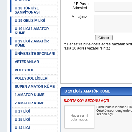
U 18 LİGİ
U 18 TÜRKİYE
ŞAMPİYONASI
U 19 GELİŞİM LİGİ
U 19 LİGİ 1.AMATÖR
KÜME
U 19 LİGİ 2.AMATÖR
KÜME
ÜNİVERSİTE SPORLARI
VETERANLAR
VOLEYBOL
VOLEYBOL LİGLERİ
SÜPER AMATÖR KÜME
U 19 LİGİ 2.AMATÖR KÜME
1.AMATÖR KÜME
S.ORTAKÖY SEZONU AÇTI
2.AMATÖR KÜME
Silivri temsilcilerinden Sili
Ortaköyspor gençlerde 
U 17 LİGİ
sezonu açtı.
U 15 LİGİ
U 14 LİGİ