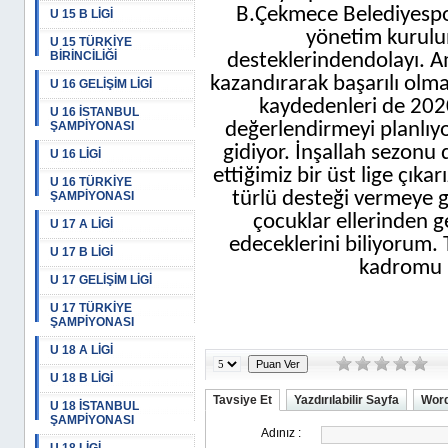
B.Çekmece Belediyespo
U 15 B LİGİ
yönetim kurulu
U 15 TÜRKİYE
BİRİNCİLİĞİ
desteklerindendolayı. A
kazandırarak başarılı olm
U 16 GELİŞİM LİGİ
kaydedenleri de 20
U 16 İSTANBUL
ŞAMPİYONASI
değerlendirmeyi planlıy
gidiyor. İnşallah sezonu
U 16 LİGİ
ettiğimiz bir üst lige çık
U 16 TÜRKİYE
türlü desteği vermeye 
ŞAMPİYONASI
çocuklar ellerinden 
U 17 A LİGİ
edeceklerini biliyorum.
U 17 B LİGİ
kadromu 
U 17 GELİŞİM LİGİ
U 17 TÜRKİYE
ŞAMPİYONASI
U 18 A LİGİ
U 18 B LİGİ
Tavsiye Et
Yazdırılabilir Sayfa
Word
U 18 İSTANBUL
ŞAMPİYONASI