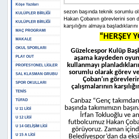
Köşe Yazıları
sezon başında teknik sorumlu ola
KULÜPLER BİRLİĞİ
Hakan Çobanın görevlerini son de
KULÜPLER BİRLİĞİ
karşılığını almaya başladıklarını
MAÇ PROGRAMI
“HERŞEY Y
MAKALE
OKUL SPORLARI
Güzelcespor Kulüp Baş
PLAY OUT
aşama kaydeden oyunc
kullanmayı planladıkları
PROFESYONEL LİGLER
sorumlu olarak görev ve
SAL KLASMAN GRUBU
Çoban’ın görevlerin
SPOR OKULLARI
çalışmalarının karşılığı
TENİS
Canbaz “Genç takımdan 
TÜFAD
başında takımımızın başın
U 11 LİGİ
İrfan Tokluoğlu ve an
U 12 LİGİ
futbolcumuz Hakan Çoban’
U 14 GELİŞİM LİGİ
görüyoruz. Zaman içind
U 15 A LİGİ
Belediyespor’dan da eksi