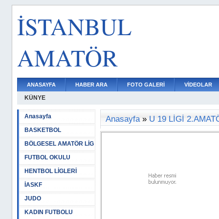
İSTANBUL
AMATÖR
ANASAYFA
HABER ARA
FOTO GALERİ
VİDEOLAR
KÜNYE
Anasayfa
Anasayfa
»
U 19 LİGİ 2.AMA
BASKETBOL
BÖLGESEL AMATÖR LİG
FUTBOL OKULU
HENTBOL LİGLERİ
İASKF
JUDO
KADIN FUTBOLU