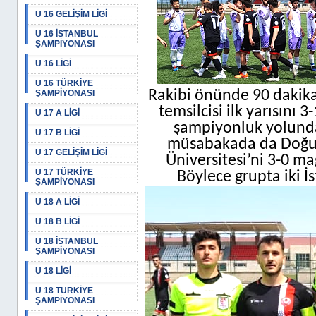
U 16 GELİŞİM LİGİ
U 16 İSTANBUL
ŞAMPİYONASI
U 16 LİGİ
U 16 TÜRKİYE
Rakibi önünde 90 dakika 
ŞAMPİYONASI
temsilcisi ilk yarısını
U 17 A LİGİ
şampiyonluk yolunda 
U 17 B LİGİ
müsabakada da Doğuş 
U 17 GELİŞİM LİGİ
Üniversitesi’ni 3-0 ma
U 17 TÜRKİYE
Böylece grupta iki İs
ŞAMPİYONASI
U 18 A LİGİ
U 18 B LİGİ
U 18 İSTANBUL
ŞAMPİYONASI
U 18 LİGİ
U 18 TÜRKİYE
ŞAMPİYONASI