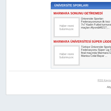
ÜNİVERSİTE SPORLARI
MARMARA SONUNU GETİREMEDİ
Üniversite Sporları
Federasyonunun ilk kez 
7v7 Kadın Futbol turnuva
maçları Afyon&#8217;...
MARMARA ÜNİVERSİTESİ SÜPER LİGDE:
Türkiye Üniversite Sporla
Federasyonu Süper Lig Te
final maçında Marmara Ün
Manisa Celal Bayar ...
RSS Kayna
Alt