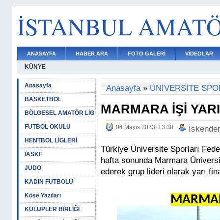
İSTANBUL AMAT
ANASAYFA
HABER ARA
FOTO GALERİ
VİDEOLAR
KÜNYE
Anasayfa
Anasayfa
»
ÜNİVERSİTE SPO
BASKETBOL
MARMARA İŞİ YARIL
BÖLGESEL AMATÖR LİG
FUTBOL OKULU
04 Mayıs 2023, 13:30
İskende
HENTBOL LİGLERİ
Türkiye Üniversite Sporları Fed
İASKF
hafta sonunda Marmara Üniversi
JUDO
ederek grup lideri olarak yarı fin
KADIN FUTBOLU
Köşe Yazıları
MARMARA
KULÜPLER BİRLİĞİ