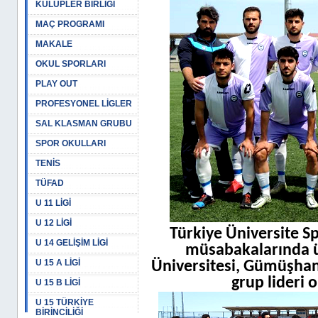
KULÜPLER BİRLİĞİ
MAÇ PROGRAMI
MAKALE
OKUL SPORLARI
PLAY OUT
PROFESYONEL LİGLER
SAL KLASMAN GRUBU
SPOR OKULLARI
TENİS
TÜFAD
U 11 LİGİ
U 12 LİGİ
Türkiye Üniversite Sp
U 14 GELİŞİM LİGİ
müsabakalarında 
U 15 A LİGİ
Üniversitesi, Gümüşhane
grup lideri o
U 15 B LİGİ
U 15 TÜRKİYE
BİRİNCİLİĞİ