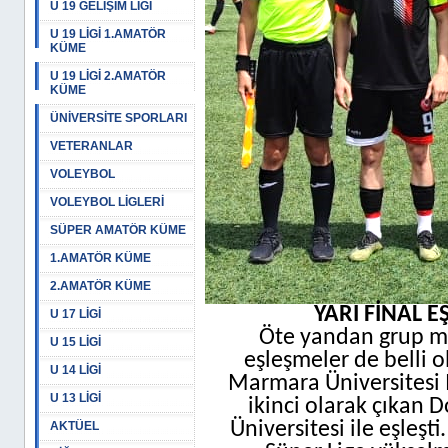
U 19 GELİŞİM LİGİ
U 19 LİGİ 1.AMATÖR
KÜME
U 19 LİGİ 2.AMATÖR
KÜME
ÜNİVERSİTE SPORLARI
VETERANLAR
VOLEYBOL
VOLEYBOL LİGLERİ
SÜPER AMATÖR KÜME
1.AMATÖR KÜME
2.AMATÖR KÜME
YARI FİNAL E
U 17 LİGİ
Öte yandan grup ma
U 15 LİGİ
eşleşmeler de belli o
U 14 LİGİ
Marmara Üniversitesi M
U 13 LİGİ
ikinci olarak çıkan 
Üniversitesi ile eşleşti.
AKTÜEL