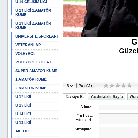
U 19 GELİŞİM LİGİ
U 19 LİGİ 1.AMATÖR
KÜME
U 19 LİGİ 2.AMATÖR
KÜME
ÜNİVERSİTE SPORLARI
G
VETERANLAR
Güzel
VOLEYBOL
VOLEYBOL LİGLERİ
SÜPER AMATÖR KÜME
1.AMATÖR KÜME
2.AMATÖR KÜME
U 17 LİGİ
Tavsiye Et
Yazdırılabilir Sayfa
Word
U 15 LİGİ
U 14 LİGİ
U 13 LİGİ
AKTÜEL