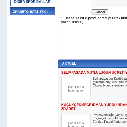
DİĞER SPOR DALLARI
ZİYARETCİ İSTATİSTİĞİ
AKTÜEL
SELİMPAŞADA MUTLULUĞUN ÜCRETİ 
Selimpaşaspor Kulübü tar
günlerde duyurusu yapıl
Okulu, ilk antrenmanını y
KÜÇÜKÇEKMECE İDMAN YURDU'NDAN
ZİYARET
Profesyonelliğe Geçiş Lig
Küçükçekmece İdman Yur
Türkiye Futbol Federasy