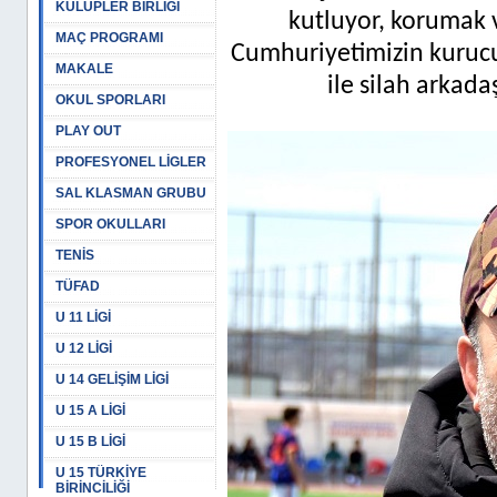
KULÜPLER BİRLİĞİ
kutluyor, korumak 
MAÇ PROGRAMI
Cumhuriyetimizin kuruc
MAKALE
ile silah arkad
OKUL SPORLARI
PLAY OUT
PROFESYONEL LİGLER
SAL KLASMAN GRUBU
SPOR OKULLARI
TENİS
TÜFAD
U 11 LİGİ
U 12 LİGİ
U 14 GELİŞİM LİGİ
U 15 A LİGİ
U 15 B LİGİ
U 15 TÜRKİYE
BİRİNCİLİĞİ