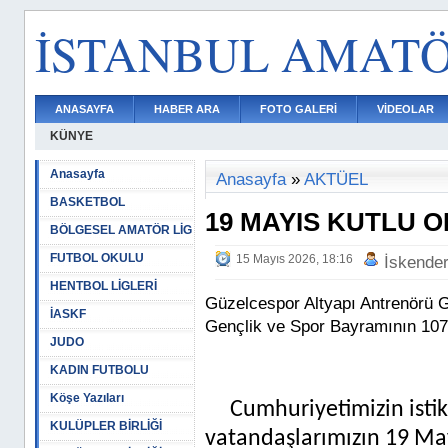
İSTANBUL AMAT
ANASAYFA
HABER ARA
FOTO GALERİ
VİDEOLAR
KÜNYE
Anasayfa
Anasayfa
»
AKTÜEL
BASKETBOL
19 MAYIS KUTLU 
BÖLGESEL AMATÖR LİG
FUTBOL OKULU
15 Mayıs 2026, 18:16
İskende
HENTBOL LİGLERİ
Güzelcespor Altyapı Antrenörü 
İASKF
Gençlik ve Spor Bayramının 107
JUDO
KADIN FUTBOLU
Köşe Yazıları
Cumhuriyetimizin isti
KULÜPLER BİRLİĞİ
vatandaşlarımızın 19 Ma