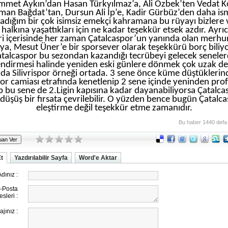
et Aykın’dan Hasan Türkyılmaz’a, Ali Özbek’ten Vedat K
man Bağdat’tan, Dursun Ali İp’e, Kadir Gürbüz’den daha ism
dığım bir çok isimsiz emekçi kahramana bu rüyayı bizlere
 halkına yaşattıkları için ne kadar teşekkür etsek azdır. Ayrı
ri içerisinde her zaman Çatalcaspor’un yanında olan mer
ya, Mesut Üner’e bir sporsever olarak teşekkürü borç bili
talcaspor bu sezondan kazandığı tecrübeyi gelecek senele
ndirmesi halinde yeniden eski günlere dönmek çok uzak değ
zda Silivrispor örneği ortada. 3 sene önce küme düştüklerind
spor camiası etrafında kenetlenip 2 sene içinde yeninden pro
ıp bu sene de 2.Ligin kapısına kadar dayanabiliyorsa Çatalca
düşüş bir fırsata çevrilebilir. O yüzden bence bugün Çatalc
eleştirme değil teşekkür etme zamanıdır.
Bu haber 1440 defa
Et
Yazdırılabilir Sayfa
Word'e Aktar