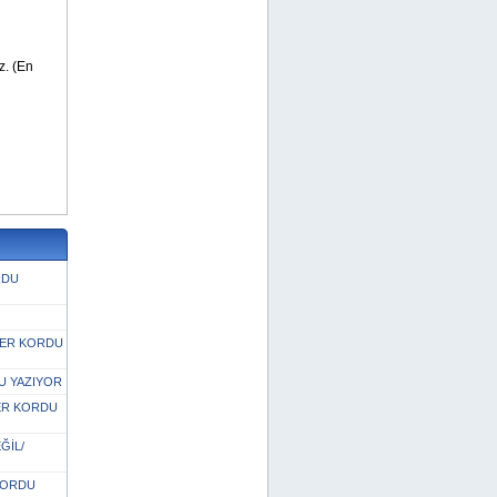
RDU
DER KORDU
U YAZIYOR
ER KORDU
ĞİL/
KORDU