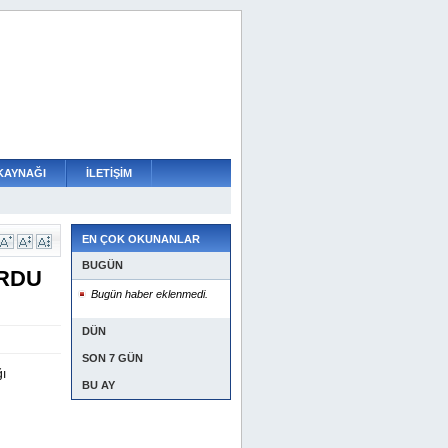
KAYNAĞI
İLETİŞİM
EN ÇOK OKUNANLAR
BUGÜN
RDU
Bugün haber eklenmedi.
DÜN
SON 7 GÜN
ğı
BU AY