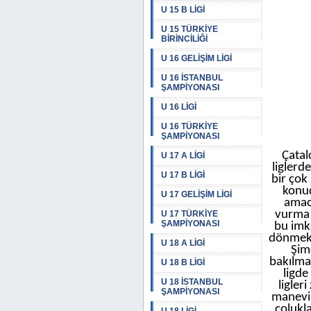
U 15 B LİGİ
U 15 TÜRKİYE
BİRİNCİLİĞİ
U 16 GELİŞİM LİGİ
U 16 İSTANBUL
ŞAMPİYONASI
U 16 LİGİ
U 16 TÜRKİYE
ŞAMPİYONASI
Çatal
U 17 A LİGİ
liglerd
U 17 B LİGİ
bir çok
konud
U 17 GELİŞİM LİGİ
amac
vurma 
U 17 TÜRKİYE
ŞAMPİYONASI
bu imka
dönmek,
U 18 A LİGİ
Şim
bakılma
U 18 B LİGİ
ligde
U 18 İSTANBUL
ligler
ŞAMPİYONASI
manevi 
çolukl