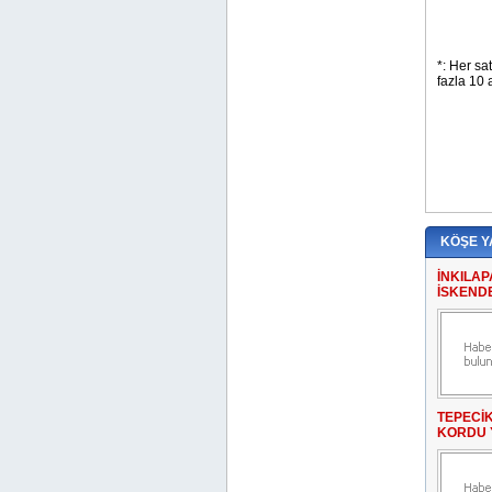
KÖŞE Y
İNKILAP
İSKEND
TEPECİ
KORDU 