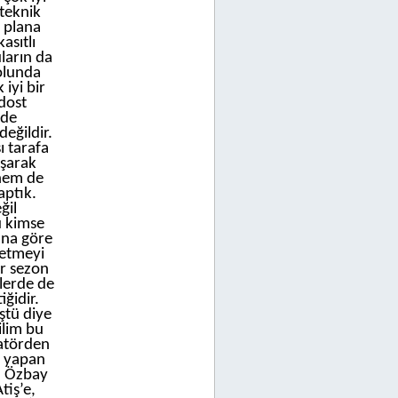
 teknik
n plana
asıtlı
ların da
yolunda
iyi bir
 dost
lde
eğildir.
ı tarafa
ışarak
 hem de
aptık.
ğil
u kimse
ana göre
 etmeyi
r sezon
lerde de
ğidir.
üştü diye
ilim bu
atörden
v yapan
n Özbay
tiş’e,