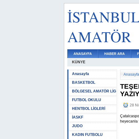
İSTANBU
AMATÖR
ANASAYFA
HABER ARA
KÜNYE
Anasayfa
Anasayf
BASKETBOL
TEŞE
BÖLGESEL AMATÖR LİG
YAZI
FUTBOL OKULU
28 Ni
HENTBOL LİGLERİ
Çatalcaspor
İASKF
heyecanla t
JUDO
KADIN FUTBOLU