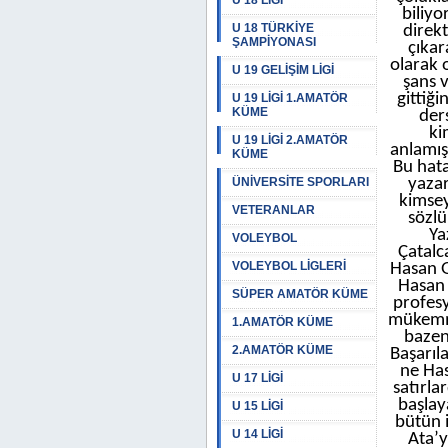
U 18 LİGİ
biliyo
U 18 TÜRKİYE
direkt
ŞAMPİYONASI
çıkar
olarak 
U 19 GELİŞİM LİGİ
şans v
gittiğ
U 19 LİGİ 1.AMATÖR
KÜME
ders
ki
U 19 LİGİ 2.AMATÖR
anlamış
KÜME
Bu hata
ÜNİVERSİTE SPORLARI
yazar
kimsey
VETERANLAR
sözlü
Ya
VOLEYBOL
Çatalc
VOLEYBOL LİGLERİ
Hasan G
Hasan 
SÜPER AMATÖR KÜME
profes
mükemme
1.AMATÖR KÜME
bazen
2.AMATÖR KÜME
Başarıla
ne Has
U 17 LİGİ
satırl
başlay
U 15 LİGİ
bütün 
U 14 LİGİ
Ata’y