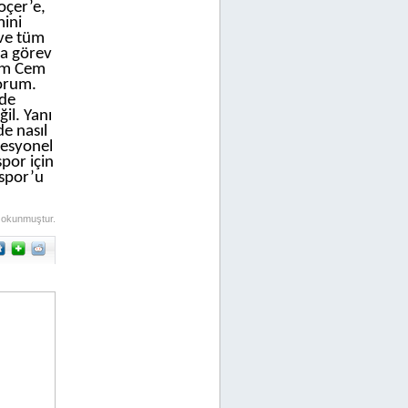
oçer’e,
ini
 ve tüm
ca görev
hum Cem
yorum.
rde
il. Yanı
e nasıl
fesyonel
spor için
aspor’u
 okunmuştur.