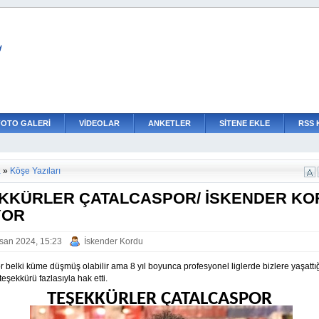
L
FOTO GALERİ
VİDEOLAR
ANKETLER
SİTENE EKLE
RSS 
a
»
Köşe Yazıları
KKÜRLER ÇATALCASPOR/ İSKENDER KO
YOR
san 2024, 15:23
İskender Kordu
 belki küme düşmüş olabilir ama 8 yıl boyunca profesyonel liglerde bizlere yaşattı
eşekkürü fazlasıyla hak etti.
TEŞEKKÜRLER ÇATALCASPOR