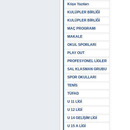
Köşe Yazıları
KULÜPLER BİRLİĞİ
KULÜPLER BİRLİĞİ
MAÇ PROGRAMI
MAKALE
OKUL SPORLARI
PLAY OUT
PROFESYONEL LİGLER
SAL KLASMAN GRUBU
SPOR OKULLARI
TENİS
TÜFAD
U 11 LİGİ
U 12 LİGİ
U 14 GELİŞİM LİGİ
U 15 A LİGİ