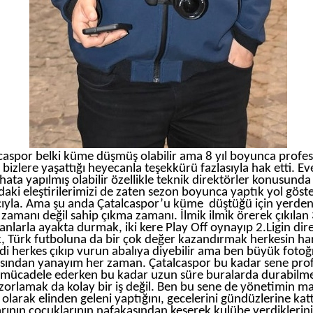
caspor belki küme düşmüş olabilir ama 8 yıl boyunca profe
e bizlere yaşattığı heyecanla teşekkürü fazlasıyla hak etti. Eve
 hata yapılmış olabilir özellikle teknik direktörler konusund
aki eleştirilerimizi de zaten sezon boyunca yaptık yol gös
ıyla. Ama şu anda Çatalcaspor’u küme
düştüğü için yerden
zamanı değil sahip çıkma zamanı. İlmik ilmik örerek çıkılan 
nlarla ayakta durmak, iki kere Play Off oynayıp 2.Ligin di
 Türk futboluna da bir çok değer kazandırmak herkesin harc
di herkes çıkıp vurun abalıya diyebilir ama ben büyük fotoğ
sından yanayım her zaman. Çatalcaspor bu kadar sene pro
 mücadele ederken bu kadar uzun süre buralarda durabilme
i zorlamak da kolay bir iş değil. Ben bu sene de yönetimin m
olarak elinden geleni yaptığını, gecelerini gündüzlerine kattı
arının çocuklarının nafakasından keserek kulübe verdiklerini 