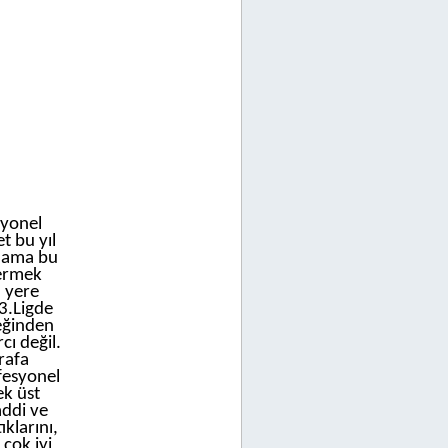
syonel
t bu yıl
a ama bu
termek
 yere
3.Ligde
reğinden
ı değil.
rafa
fesyonel
k üst
addi ve
klarını,
çok iyi