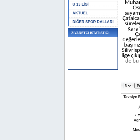
Muhamm
U 13 LİGİ
Os
sayama
AKTÜEL
Çatalca
DİĞER SPOR DALLARI
sürele
Kara’
ZİYARETCİ İSTATİSTİĞİ
Ça
değerle
başını
Silivri
lige çık
de bu 
Tavsiye 