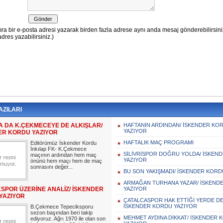
AZILARI
A DA K.ÇEKMECEYE DE ALKIŞLAR/
HAFTANIN ARDINDAN/ İSKENDER KO
YAZIYOR
ER KORDU YAZIYOR
HAFTALIK MAÇ PROGRAMI
Editörümüz İskender Kordu
İnkılap FK- K.Çekmece
SİLİVRİSPOR DOĞRU YOLDA/ İSKEN
maçının ardından hem maç
YAZIYOR
önünü hem maçı hem de maç
sonrasını değer...
BU SON YAKIŞMADI/ İSKENDER KORD
ARMAĞAN TURHANA YAZAR/ İSKEND
KSPOR ÜZERİNE ANALİZ/ İSKENDER
YAZIYOR
YAZIYOR
ÇATALCASPOR HAK ETTİĞİ YERDE DE
İSKENDER KORDU YAZIYOR
B.Çekmece Tepeciksporu
sezon başından beri takip
MEHMET AYDINA DİKKAT/ İSKENDER 
ediyoruz. Ağrı 1970 ile olan son