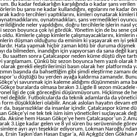
rum. Bu kadar fedakarlığın karşılığında o kadar şans verilen
örlerin bu şansı ne kadar kullandığını, egolarını ne kadar ö
arak kadro tercihleri yaptıklarını, kimleri oynatarak kimleri k
oynatmadıklarını, oynatmadıkları, şans vermedikleri oyuncu
erildiğinde neler yapıldığını, doğru tercihlerle işlerin nasıl 
ini sezon boyunca çok iyi gördük. Yönetim için de bu sene çok 
 oldu. Kimlerle çalışıp kimlerle çalışmayacaklarını, kimlerin
mlerin düşman olduğunu da eminim ki yaşayarak en iyi şeki
lardır. Hata yapmak hiçbir zaman kötü bir duruma düşmek d
yı da bilmeden, inandığın için yapıyorsan da sana değil karş
. Bu saatten sonra Çatalcaspor neden küme düştü diye tart
i yargılamam. Çünkü biz sezon boyunca hem yazılı olarak
 olarak gerekli eleştirilerimizi basın olarak her platformda y
zımın başında da bahsettiğim gibi şimdi eleştirme zamanı de
aspor’u düştüğü bu yerden ayağa kaldırma zamanıdır. Bun
ökçe’yi savunmak için kaleme aldığımı düşünmesin ama b
Gökçe buralarda olmasa bırakın 3.Ligde 8 sezon mücadele
yonel ligi de çok göreceğini düşünmüyorum. Hiçkimse de he
l değildir. Futbolcularda da teknik adamlarda da yönetici
 form düşüklükleri olabilir. Ancak aslolan hayatın devam etti
r da, başarısızlıklar da insanlar içindir. Çatalcaspor küme d
an Gökçe’yi ne tek tek isim isim yöneticileri suçlayacak değ
arda. Aksine hem Hasan Gökçe’ye hem Çatalcaspor’un 2.Am
arak 3.Lige kadar gelen ve 8 yıl süren bu serüveninde göre
isimlere ayrı ayrı teşekkür ediyorum. Lokman Naroğlu’nda
a, Ersin Taşkın’dan Hasan Esgar’a, Ali Açıkgöz’den Gökhan A