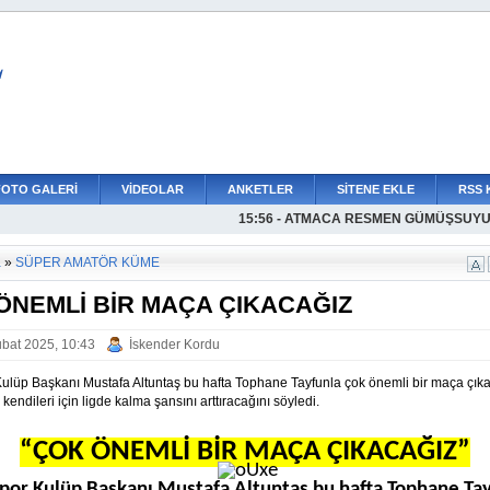
L
FOTO GALERİ
VİDEOLAR
ANKETLER
SİTENE EKLE
RSS 
15:56 - ATMACA RESMEN GÜMÜŞSUY
16:03 - İSTİNYEDEN BİR İMZA DAHA
15:44 - KIDAK RESMEN ESNAFTA
15:35 - DİYAR SANCAK RESMEN ESNA
15:28 - GÜLSUYUSPORDA 4 İMZA BİR
15:15 - KESİNLİKLE MÜSAMAHA GÖS
14:39 - HEDEFİMİZ 4 YIL İÇİNDE PROF
14:24 - PAŞA BAHADIRA EMANET
14:12 - İSTİNYE GOL KRALINI KADROS
14:01 - MUSTAFA KEMAL PAŞADAN A 
13:50 - MEHMET ALİ DENİZDEN İMZA
a
»
SÜPER AMATÖR KÜME
ÖNEMLİ BİR MAÇA ÇIKACAĞIZ
bat 2025, 10:43
İskender Kordu
ulüp Başkanı Mustafa Altuntaş bu hafta Tophane Tayfunla çok önemli bir maça çıkac
 kendileri için ligde kalma şansını arttıracağını söyledi.
“ÇOK ÖNEMLİ BİR MAÇA ÇIKACAĞIZ”
por Kulüp Başkanı Mustafa Altuntaş bu hafta Tophane Tay