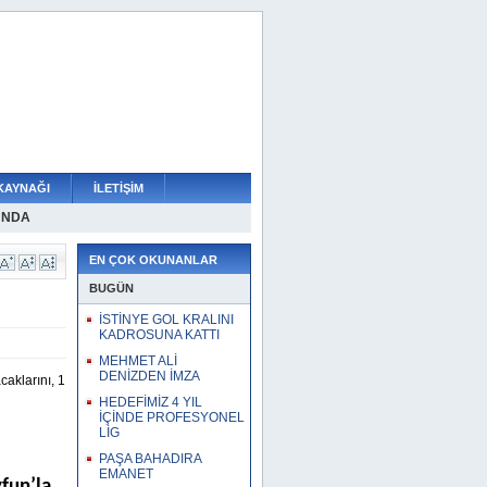
KAYNAĞI
İLETİŞİM
UNDA
FTA
DEN
TERMEYECEĞİZ
ESYONEL LİG
UNA KATTI
TAKIM SEÇMELERİ
EN ÇOK OKUNANLAR
BUGÜN
İSTİNYE GOL KRALINI
KADROSUNA KATTI
MEHMET ALİ
DENİZDEN İMZA
aklarını, 1
HEDEFİMİZ 4 YIL
İÇİNDE PROFESYONEL
LİG
PAŞA BAHADIRA
EMANET
fun’la