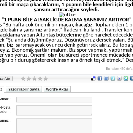
li bir maça çıkacaklarını, 1 puanın bile kendileri için li
şansını arttıracağını söyledi.
“1 PUAN BİLE ALSAK LİGDE KALMA ŞANSIMIZ ARTIYOR”
ş “Bu hafta çok önemli bir maça çıkacağız. Tophane’den 1 p
igde kalma şansımız artıyor.” İfadesini kullandı. Transfer k
açıklama yapan Altuntaş bütçelerine göre hareket edecekle
rek “Şu anda düşünmüyoruz. Düşünüyoruz dersek yalan. B
n, bizi sarsmayacak oyuncu denk getirirsek alırız. Bu topa 
eyiz. Ekonomik şartlar malum. Biz spor yapmak, yaptırmak
ler yapıyoruz. Önemli olan bu süreci sportmence mücadele 
oğru bir duruş göstererek insanlara örnek teşkil etmek.” Ded
Bu haber 430 defa
Et
Yazdırılabilir Sayfa
Word'e Aktar