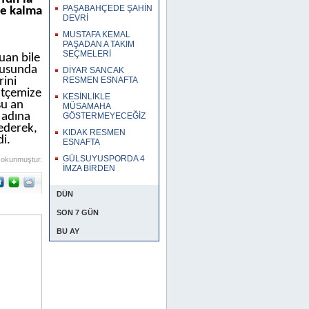
PAŞABAHÇEDE ŞAHİN
gde kalma
DEVRİ
MUSTAFA KEMAL
PAŞADAN A TAKIM
SEÇMELERİ
uan bile
onusunda
DİYAR SANCAK
rini
RESMEN ESNAFTA
ütçemize
KESİNLİKLE
şu an
MÜSAMAHA
 adına
GÖSTERMEYECEĞİZ
ederek,
KIDAK RESMEN
i.
ESNAFTA
GÜLSUYUSPORDA 4
 okunmuştur.
İMZA BİRDEN
DÜN
SON 7 GÜN
BU AY