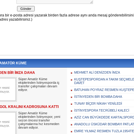
 AMATÖR KÜME
DEN BİR İMZA DAHA
MEHMET ALİ DENİZDEN İMZA
Süper Amatör Küme
KUŞTEPESPORDAN A TAKIM SEÇMELER
ekiplerinden İstinyesporda iç
DAVET
transfer çalışmaları devam
ediyor.
BATUHAN POYRAZ RESMEN KUŞTEP
İSTİNYEDEN BİR BOMBA DAHA
TUNAY BİÇER NİKAH YENİLEDİ
 GOL KRALINI KADROSUNA KATTI
İSTİNYESPORA TECRÜBELİ KALECİ
Süper Amatör Küme
ekiplerinden İstinyespor, yeni
AZİZ CAN BÜYÜKDEDE KARTALSPOR
sezon öncesi transfer
çalışmalarına hız kesmeden
ANADOLU ÜSKÜDAR BOMBAYI PATLAT
devam ediyor.
EMRE YILMAZ RESMEN TUZLA 1954TE