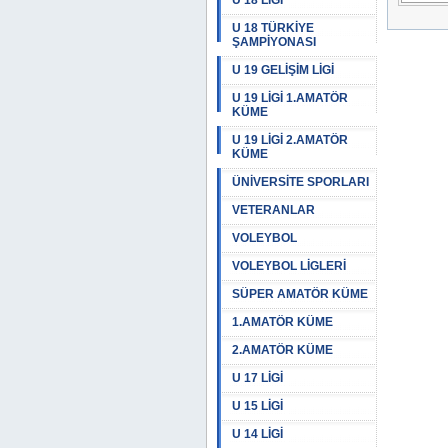
U 18 LİGİ
U 18 TÜRKİYE
ŞAMPİYONASI
U 19 GELİŞİM LİGİ
U 19 LİGİ 1.AMATÖR
KÜME
U 19 LİGİ 2.AMATÖR
KÜME
ÜNİVERSİTE SPORLARI
VETERANLAR
VOLEYBOL
VOLEYBOL LİGLERİ
SÜPER AMATÖR KÜME
1.AMATÖR KÜME
2.AMATÖR KÜME
U 17 LİGİ
U 15 LİGİ
U 14 LİGİ