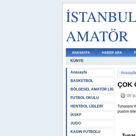
İSTANBU
AMATÖR
ANASAYFA
HABER ARA
KÜNYE
Anasayfa
Anasayf
BASKETBOL
ÇOK 
BÖLGESEL AMATÖR LİG
08 Şu
FUTBOL OKULU
HENTBOL LİGLERİ
Tunaspor K
puanın bile
İASKF
JUDO
KADIN FUTBOLU
Tunas