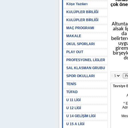
Köşe Yazıları
çok önem
KULÜPLER BİRLİĞİ
KULÜPLER BİRLİĞİ
Altunta
MAÇ PROGRAMI
alsak l
da 
MAKALE
belirte
uygu
OKUL SPORLARI
girem
PLAY OUT
birşey
d
PROFESYONEL LİGLER
SAL KLASMAN GRUBU
SPOR OKULLARI
TENİS
Tavsiye 
TÜFAD
U 11 LİGİ
U 12 LİGİ
U 14 GELİŞİM LİGİ
U 15 A LİGİ