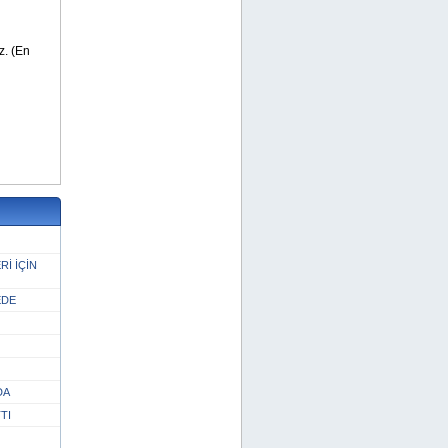
İ İÇİN
EDE
DA
TI