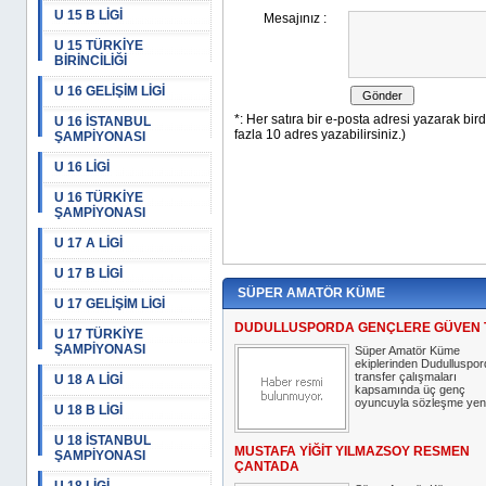
U 15 B LİGİ
U 15 TÜRKİYE
BİRİNCİLİĞİ
U 16 GELİŞİM LİGİ
U 16 İSTANBUL
ŞAMPİYONASI
U 16 LİGİ
U 16 TÜRKİYE
ŞAMPİYONASI
U 17 A LİGİ
U 17 B LİGİ
SÜPER AMATÖR KÜME
U 17 GELİŞİM LİGİ
DUDULLUSPORDA GENÇLERE GÜVEN 
U 17 TÜRKİYE
ŞAMPİYONASI
Süper Amatör Küme
ekiplerinden Dudulluspor
transfer çalışmaları
U 18 A LİGİ
kapsamında üç genç
oyuncuyla sözleşme yeni
U 18 B LİGİ
U 18 İSTANBUL
MUSTAFA YİĞİT YILMAZSOY RESMEN
ŞAMPİYONASI
ÇANTADA