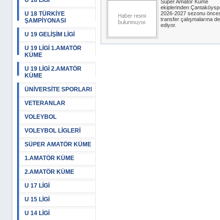
U 18 LİGİ
Süper Amatör Küme
ekiplerinden Çantaköysp
U 18 TÜRKİYE
2026-2027 sezonu önces
transfer çalışmalarına 
ŞAMPİYONASI
ediyor.
U 19 GELİŞİM LİGİ
U 19 LİGİ 1.AMATÖR
KÜME
U 19 LİGİ 2.AMATÖR
KÜME
ÜNİVERSİTE SPORLARI
VETERANLAR
VOLEYBOL
VOLEYBOL LİGLERİ
SÜPER AMATÖR KÜME
1.AMATÖR KÜME
2.AMATÖR KÜME
U 17 LİGİ
U 15 LİGİ
U 14 LİGİ