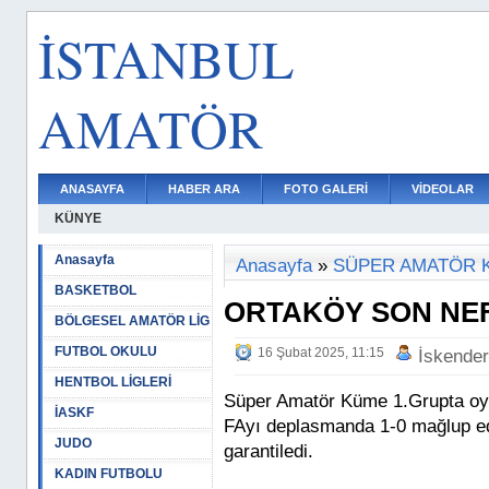
İSTANBUL
AMATÖR
ANASAYFA
HABER ARA
FOTO GALERİ
VİDEOLAR
KÜNYE
Anasayfa
Anasayfa
»
SÜPER AMATÖR 
BASKETBOL
ORTAKÖY SON NEF
BÖLGESEL AMATÖR LİG
FUTBOL OKULU
16 Şubat 2025, 11:15
İskende
HENTBOL LİGLERİ
Süper Amatör Küme 1.Grupta oyn
İASKF
FAyı deplasmanda 1-0 mağlup ede
JUDO
garantiledi.
KADIN FUTBOLU