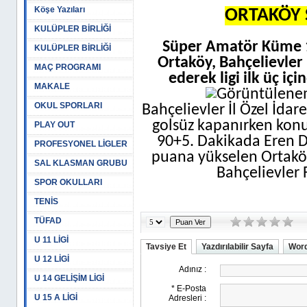
Köşe Yazıları
ORTAKÖY 
KULÜPLER BİRLİĞİ
Süper Amatör Küme 1
KULÜPLER BİRLİĞİ
Ortaköy, Bahçelievle
MAÇ PROGRAMI
ederek ligi ilk üç i
MAKALE
OKUL SPORLARI
Bahçelievler İl Özel İdar
golsüz kapanırken konu
PLAY OUT
90+5. Dakikada Eren De
PROFESYONEL LİGLER
puana yükselen Ortaköy 
SAL KLASMAN GRUBU
Bahçelievler 
SPOR OKULLARI
TENİS
TÜFAD
U 11 LİGİ
Tavsiye Et
Yazdırılabilir Sayfa
Word
U 12 LİGİ
U 14 GELİŞİM LİGİ
U 15 A LİGİ