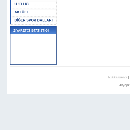
U 13 LİGİ
AKTÜEL
DİĞER SPOR DALLARI
ZİYARETCİ İSTATİSTİĞİ
RSS Kaynağı
|
Altyapı