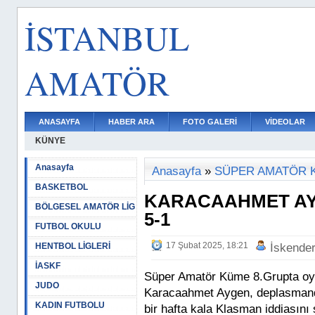
İSTANBUL
AMATÖR
ANASAYFA
HABER ARA
FOTO GALERİ
VİDEOLAR
KÜNYE
Anasayfa
Anasayfa
»
SÜPER AMATÖR 
BASKETBOL
KARACAAHMET AY
BÖLGESEL AMATÖR LİG
5-1
FUTBOL OKULU
17 Şubat 2025, 18:21
HENTBOL LİGLERİ
İskende
İASKF
Süper Amatör Küme 8.Grupta oy
JUDO
Karacaahmet Aygen, deplasmanda
KADIN FUTBOLU
bir hafta kala Klasman iddiasını