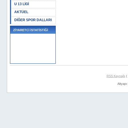
U 13 LİGİ
AKTÜEL
DİĞER SPOR DALLARI
ZİYARETCİ İSTATİSTİĞİ
RSS Kaynağı
|
Altyapı