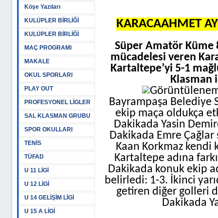
Köşe Yazıları
KULÜPLER BİRLİĞİ
KARACAAHMET AYG
KULÜPLER BİRLİĞİ
Süper Amatör Küme 8
MAÇ PROGRAMI
mücadelesi veren Ka
MAKALE
Kartaltepe’yi 5-1 mağl
OKUL SPORLARI
Klasman i
PLAY OUT
Bayrampaşa Belediye 
PROFESYONEL LİGLER
ekip maça oldukça etki
SAL KLASMAN GRUBU
Dakikada Yasin Demirci
SPOR OKULLARI
Dakikada Emre Çağlar s
TENİS
Kaan Korkmaz kendi ka
Kartaltepe adına farkı
TÜFAD
Dakikada konuk ekip ad
U 11 LİGİ
belirledi: 1-3. İkinci y
U 12 LİGİ
getiren diğer golleri 
U 14 GELİŞİM LİGİ
Dakikada Yas
U 15 A LİGİ