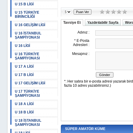
U 15 B LİGİ
U 15 TÜRKİYE
BİRİNCİLİĞİ
Tavsiye Et
Yazdırılabilir Sayfa
Word
U 16 GELİŞİM LİGİ
U 16 İSTANBUL
ŞAMPİYONASI
U 16 LİGİ
U 16 TÜRKİYE
ŞAMPİYONASI
U 17 A LİGİ
U 17 B LİGİ
U 17 GELİŞİM LİGİ
U 17 TÜRKİYE
ŞAMPİYONASI
U 18 A LİGİ
U 18 B LİGİ
U 18 İSTANBUL
ŞAMPİYONASI
SÜPER AMATÖR KÜME