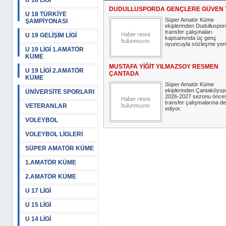
U 18 LİGİ
DUDULLUSPORDA GENÇLERE GÜVEN 
U 18 TÜRKİYE
Süper Amatör Küme
ŞAMPİYONASI
ekiplerinden Dudulluspor
transfer çalışmaları
U 19 GELİŞİM LİGİ
kapsamında üç genç
oyuncuyla sözleşme yeni
U 19 LİGİ 1.AMATÖR
KÜME
MUSTAFA YİĞİT YILMAZSOY RESMEN
U 19 LİGİ 2.AMATÖR
ÇANTADA
KÜME
Süper Amatör Küme
ekiplerinden Çantaköysp
ÜNİVERSİTE SPORLARI
2026-2027 sezonu önces
transfer çalışmalarına 
VETERANLAR
ediyor.
VOLEYBOL
VOLEYBOL LİGLERİ
SÜPER AMATÖR KÜME
1.AMATÖR KÜME
2.AMATÖR KÜME
U 17 LİGİ
U 15 LİGİ
U 14 LİGİ