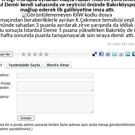
ul Demir kendi sahasında ve seyircisi önünde Bakırköyspo
mağlup ederek ilk galibiyetine imza attı.
ki maçından beraberliklerle ayrılan K.Çekmece temsilcisi yeşil 
önünde sahadan 3 puanla ayrılarak zirve yarışında da iddial
 Bu sonuçla İstanbul Demir 5 puana yükselirken Bakırköy de
hafta sonunda puanla tanışamayarak son sıraya demir attı.
Bu haber 682 defa
Et
Yazdırılabilir Sayfa
Word'e Aktar