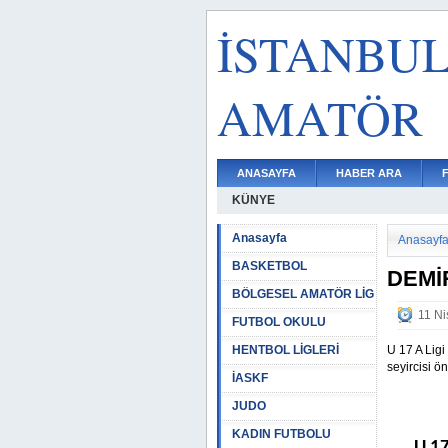
İSTANBU
AMATÖR
ANASAYFA
HABER ARA
KÜNYE
Anasayfa
Anasayf
BASKETBOL
DEMİR
BÖLGESEL AMATÖR LİG
11 Ni
FUTBOL OKULU
HENTBOL LİGLERİ
U 17 A Lig
seyircisi ö
İASKF
JUDO
KADIN FUTBOLU
U 17