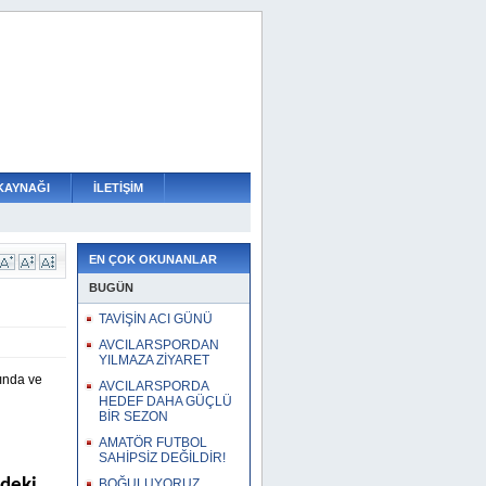
KAYNAĞI
İLETİŞİM
N A TAKIM SEÇMESİ
R SÜRDÜRÜLEMEZ
IMIZI BIRAKIN
 GÜÇLÜ BİR SEZON
İLDİR!
İYARET
EN ÇOK OKUNANLAR
BUGÜN
TAVİŞİN ACI GÜNÜ
AVCILARSPORDAN
YILMAZA ZİYARET
ında ve
AVCILARSPORDA
HEDEF DAHA GÜÇLÜ
BİR SEZON
AMATÖR FUTBOL
SAHİPSİZ DEĞİLDİR!
ndeki
BOĞULUYORUZ,