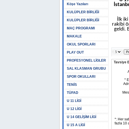
Köşe Yazıları
İstanb
KULÜPLER BİRLİĞİ
İlk i
KULÜPLER BİRLİĞİ
rakibi 
MAÇ PROGRAMI
geldi.
MAKALE
OKUL SPORLARI
PLAY OUT
PROFESYONEL LİGLER
Tavsiye 
SAL KLASMAN GRUBU
SPOR OKULLARI
TENİS
TÜFAD
U 11 LİGİ
U 12 LİGİ
U 14 GELİŞİM LİGİ
U 15 A LİGİ