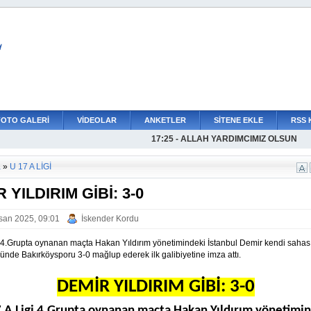
L
FOTO GALERİ
VİDEOLAR
ANKETLER
SİTENE EKLE
RSS 
17:25 - ALLAH YARDIMCIMIZ OLSUN
17:34 - K.ÇEKMECE İDMAN YURDUNDA
16:53 - YÜZDE 333E VARAN ARTIŞLA
16:40 - BOĞULUYORUZ, LÜTFEN BOĞAZ
16:23 - AVCILARSPORDA HEDEF DAHA
16:01 - AMATÖR FUTBOL SAHİPSİZ DEĞ
15:04 - AVCILARSPORDAN YILMAZA Z
12:22 - TAVİŞİN ACI GÜNÜ
a
»
U 17 A LİGİ
 YILDIRIM GİBİ: 3-0
san 2025, 09:01
İskender Kordu
i 4.Grupta oynanan maçta Hakan Yıldırım yönetimindeki İstanbul Demir kendi sahas
nünde Bakırköysporu 3-0 mağlup ederek ilk galibiyetine imza attı.
DEMİR YILDIRIM GİBİ: 3-0
 A Ligi 4.Grupta oynanan maçta Hakan Yıldırım yönetimi