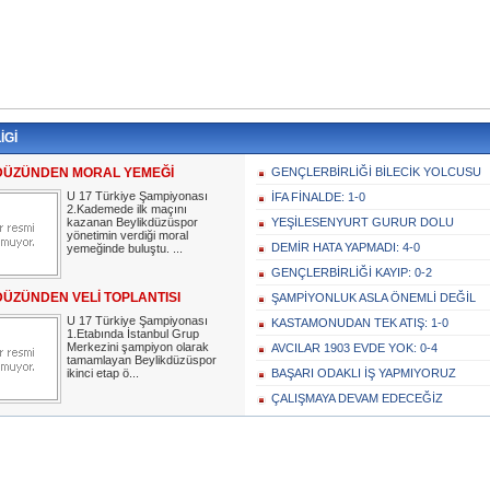
İGİ
DÜZÜNDEN MORAL YEMEĞİ
GENÇLERBİRLİĞİ BİLECİK YOLCUSU
U 17 Türkiye Şampiyonası
İFA FİNALDE: 1-0
2.Kademede ilk maçını
kazanan Beylikdüzüspor
YEŞİLESENYURT GURUR DOLU
yönetimin verdiği moral
DEMİR HATA YAPMADI: 4-0
yemeğinde buluştu. ...
GENÇLERBİRLİĞİ KAYIP: 0-2
DÜZÜNDEN VELİ TOPLANTISI
ŞAMPİYONLUK ASLA ÖNEMLİ DEĞİL
U 17 Türkiye Şampiyonası
KASTAMONUDAN TEK ATIŞ: 1-0
1.Etabında İstanbul Grup
Merkezini şampiyon olarak
AVCILAR 1903 EVDE YOK: 0-4
tamamlayan Beylikdüzüspor
ikinci etap ö...
BAŞARI ODAKLI İŞ YAPMIYORUZ
ÇALIŞMAYA DEVAM EDECEĞİZ