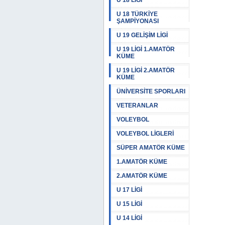
U 18 LİGİ
U 18 TÜRKİYE
ŞAMPİYONASI
U 19 GELİŞİM LİGİ
U 19 LİGİ 1.AMATÖR
KÜME
U 19 LİGİ 2.AMATÖR
KÜME
ÜNİVERSİTE SPORLARI
VETERANLAR
VOLEYBOL
VOLEYBOL LİGLERİ
SÜPER AMATÖR KÜME
1.AMATÖR KÜME
2.AMATÖR KÜME
U 17 LİGİ
U 15 LİGİ
U 14 LİGİ