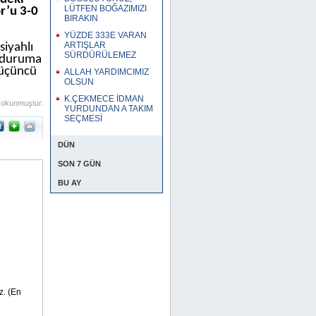
LÜTFEN BOĞAZIMIZI
r’u 3-0
BIRAKIN
YÜZDE 333E VARAN
ARTIŞLAR
siyahlı
SÜRDÜRÜLEMEZ
ı duruma
 üçüncü
ALLAH YARDIMCIMIZ
OLSUN
K.ÇEKMECE İDMAN
 okunmuştur.
YURDUNDAN A TAKIM
SEÇMESİ
DÜN
SON 7 GÜN
BU AY