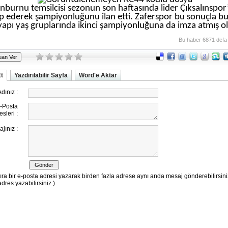
nburnu temsilcisi sezonun son haftasında lider Çıksalınspor
 ederek şampiyonluğunu ilan etti. Zaferspor bu sonuçla b
yapı yaş gruplarında ikinci şampiyonluğuna da imza atmış o
Bu haber 6871 defa
Et
Yazdırılabilir Sayfa
Word'e Aktar