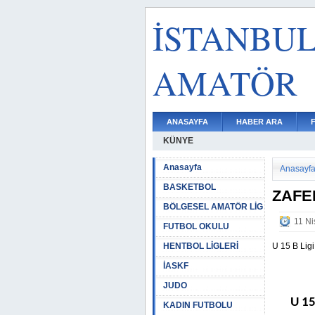
İSTANBU
AMATÖR
ANASAYFA
HABER ARA
KÜNYE
Anasayfa
Anasayf
BASKETBOL
ZAFE
BÖLGESEL AMATÖR LİG
11 Ni
FUTBOL OKULU
HENTBOL LİGLERİ
U 15 B Lig
İASKF
JUDO
U 15
KADIN FUTBOLU