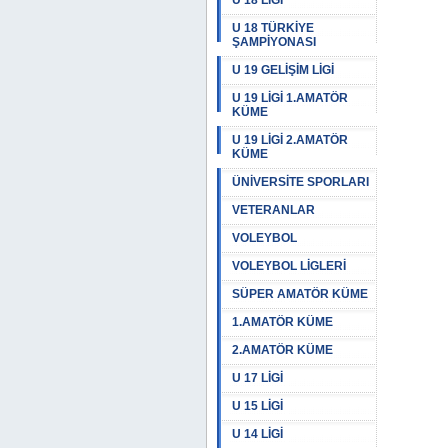
U 18 LİGİ
U 18 TÜRKİYE
ŞAMPİYONASI
U 19 GELİŞİM LİGİ
U 19 LİGİ 1.AMATÖR
KÜME
U 19 LİGİ 2.AMATÖR
KÜME
ÜNİVERSİTE SPORLARI
VETERANLAR
VOLEYBOL
VOLEYBOL LİGLERİ
SÜPER AMATÖR KÜME
1.AMATÖR KÜME
2.AMATÖR KÜME
U 17 LİGİ
U 15 LİGİ
U 14 LİGİ