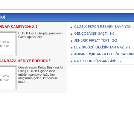
İGİ
INAR ŞAMPİYON: 2-1
GÜZELCESPOR RESMEN ŞAMPİYON: 
U 15 B Ligi 1.Grupta şampiyon
GENÇOBA IŞIK SAÇTI: 1-0
Gümüşpınar oldu.
JENERİK FIRSAT TEPTİ: 2-2
BEYLİKDÜZÜ GELİŞİM TAM GAZ: 2-1
AMBARLI IŞIKTAN GELECEĞE YATIRIM
CANBAZA HEDİYE EDİYORUZ
NARTSPOR RÜZGAR GİBİ: 5-2
Güzelcespor Kulüp Başkanı Ali
Elbaş U 15 B Liginde elde
ettikleri şampiyonluğu her
maçlarına gelen, kendilerini
mad...