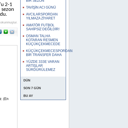
BİR SEZON
’u 2-1
TAVİŞİN ACI GÜNÜ
u sezon
ldu.
AVCILARSPORDAN
YILMAZA ZİYARET
 okunmuştur.
AMATÖR FUTBOL
SAHİPSİZ DEĞİLDİR!
OSMAN TALHA
KOTARAN RESMEN
KÜÇÜKÇEKMECEDE
KÜÇÜKÇEKMECESPORDAN
BİR TRANSFER DAHA
YÜZDE 333E VARAN
ARTIŞLAR
SÜRDÜRÜLEMEZ
DÜN
SON 7 GÜN
BU AY