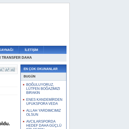
KAYNAĞI
İLETİŞİM
R TRANSFER DAHA
BEYOĞLU ÇUKURDA!
ORA VEDA
SMEN KÜÇÜKÇEKMECEDE
N A TAKIM SEÇMESİ
R SÜRDÜRÜLEMEZ
IMIZI BIRAKIN
 GÜÇLÜ BİR SEZON
İLDİR!
İYARET
EN ÇOK OKUNANLAR
BUGÜN
BOĞULUYORUZ,
LÜTFEN BOĞAZIMIZI
BIRAKIN
ENES KANDEMİRDEN
UFUKSPORA VEDA
ALLAH YARDIMCIMIZ
OLSUN
AVCILARSPORDA
oldu.
HEDEF DAHA GÜÇLÜ