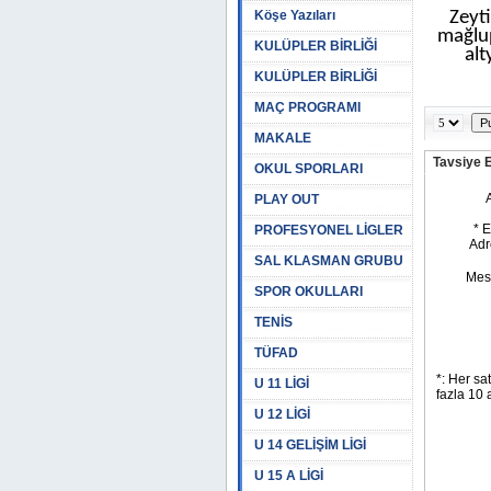
Köşe Yazıları
Zeyti
mağlup
KULÜPLER BİRLİĞİ
alt
KULÜPLER BİRLİĞİ
MAÇ PROGRAMI
MAKALE
Tavsiye 
OKUL SPORLARI
PLAY OUT
PROFESYONEL LİGLER
SAL KLASMAN GRUBU
SPOR OKULLARI
TENİS
TÜFAD
U 11 LİGİ
U 12 LİGİ
U 14 GELİŞİM LİGİ
U 15 A LİGİ