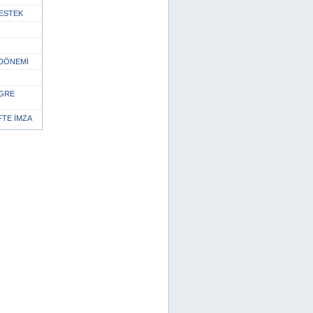
ESTEK
DÖNEMİ
NGRE
TE İMZA