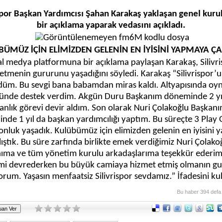
spor Başkan Yardımcısı Şahan Karakaş yaklaşan genel kuru
bir açıklama yaparak vedasını açıkladı.
BÜMÜZ İÇİN ELİMİZDEN GELENİN EN İYİSİNİ YAPMAYA ÇAL
l medya platformuna bir açıklama paylaşan Karakaş, Silivri
etmenin gururunu yaşadığını söyledi. Karakaş “Silivrispor’u
üm. Bu sevgi bana babamdan miras kaldı. Altyapısında oy
ünde destek verdim. Akgün Duru Başkanım döneminde 2 yı
anlık görevi devir aldım. Son olarak Nuri Çolakoğlu Başkanı
de 1 yıl da başkan yardımcılığı yaptım. Bu süreçte 3 Play 
nluk yaşadık. Kulübümüz için elimizden gelenin en iyisini
lıştık. Bu süre zarfında birlikte emek verdiğimiz Nuri Çolako
ıma ve tüm yönetim kurulu arkadaşlarıma teşekkür ederim
mi devrederken bu büyük camiaya hizmet etmiş olmanın g
orum. Yaşasın menfaatsiz Silivrispor sevdamız.” İfadesini kul
Bu haber 394 defa