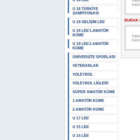
U 18 LİGİ
U 18 TÜRKİYE
ŞAMPİYONASI
BURAK 
U 19 GELİŞİM LİGİ
U 19 LİGİ 1.AMATÖR
KÜME
U 19 LİGİ 2.AMATÖR
KÜME
ÜNİVERSİTE SPORLARI
VETERANLAR
VOLEYBOL
VOLEYBOL LİGLERİ
SÜPER AMATÖR KÜME
1.AMATÖR KÜME
2.AMATÖR KÜME
U 17 LİGİ
U 15 LİGİ
U 14 LİGİ