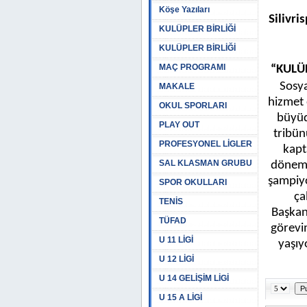
Köşe Yazıları
Silivri
KULÜPLER BİRLİĞİ
KULÜPLER BİRLİĞİ
MAÇ PROGRAMI
“KULÜ
Sosya
MAKALE
hizmet 
OKUL SPORLARI
büyüd
PLAY OUT
tribün
PROFESYONEL LİGLER
kapt
SAL KLASMAN GRUBU
dönemin
şampiyo
SPOR OKULLARI
ça
TENİS
Başkan
TÜFAD
görevi
U 11 LİGİ
yaşıy
U 12 LİGİ
U 14 GELİŞİM LİGİ
U 15 A LİGİ