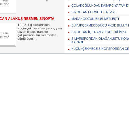
ÇOLAKOĞLUNDAN KASARCIYA TAM D
SİNOPTAN FORVETE TAKVİYE
CAN ALAKUŞ RESMEN SİNOPTA
MARANGOZUN EKİBİ NETLEŞTİ
TFF 3. Lig ekiplerinden
BÜYÜKÇEKMECEGÜCÜ FKDE BULUT 
Küçükçekmece Sinopspor, yeni
sezon öncesi transfer
SİNOPTAN İÇ TRANSFERDE İKİ İMZA
çalışmalarını hız kesmeden
sürdürüyor. ...
SİLİVRİSPORDAN OLAĞANÜSTÜ KO
KARARI
KÜÇÜKÇEKMECE SİNOPSPORDAN ÇİF