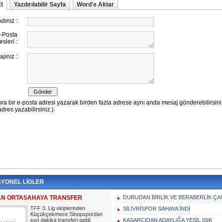
Et
Yazdırılabilir Sayfa
Word'e Aktar
YONEL LİGLER
AN ORTASAHAYA TRANSFER
DURUDAN BİRLİK VE BERABERLİK ÇA
TFF 3. Lig ekiplerinden
SİLİVRİSPOR SAHAYA İNDİ
Küçükçekmece Sinopspordan
son dakika transferi geldi.
KASARCIDAN ADAYLIĞA YEŞİL IŞIK