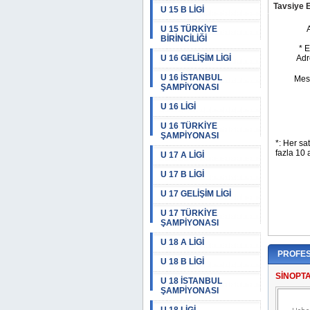
Tavsiye 
U 15 B LİGİ
U 15 TÜRKİYE
BİRİNCİLİĞİ
U 16 GELİŞİM LİGİ
U 16 İSTANBUL
ŞAMPİYONASI
U 16 LİGİ
U 16 TÜRKİYE
ŞAMPİYONASI
U 17 A LİGİ
U 17 B LİGİ
U 17 GELİŞİM LİGİ
U 17 TÜRKİYE
ŞAMPİYONASI
U 18 A LİGİ
PROFES
U 18 B LİGİ
SİNOPT
U 18 İSTANBUL
ŞAMPİYONASI