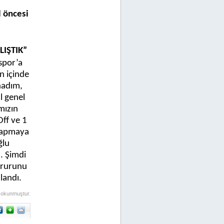
l öncesi
IŞTIK”
spor’a
n içinde
nadım,
l genel
mızın
Off ve 1
 yapmaya
ğlu
. Şimdi
ururunu
landı.
 okunmuştur.