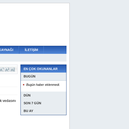
KAYNAĞI
İLETİŞİM
EN ÇOK OKUNANLAR
BUGÜN
Bugün haber eklenmedi.
DÜN
k vedasını
SON 7 GÜN
BU AY