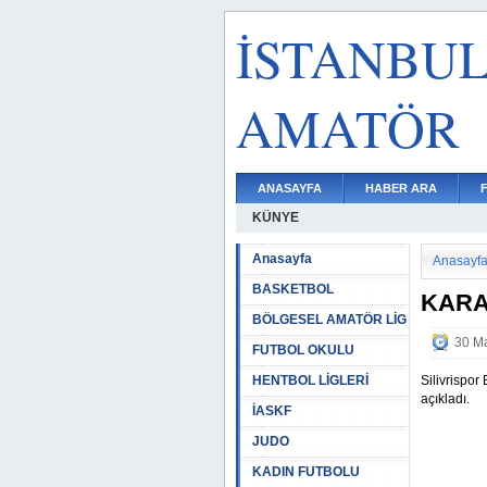
İSTANBU
AMATÖR
ANASAYFA
HABER ARA
KÜNYE
Anasayfa
Anasayf
BASKETBOL
KARA
BÖLGESEL AMATÖR LİG
30 Ma
FUTBOL OKULU
HENTBOL LİGLERİ
Silivrispo
açıkladı.
İASKF
JUDO
KADIN FUTBOLU