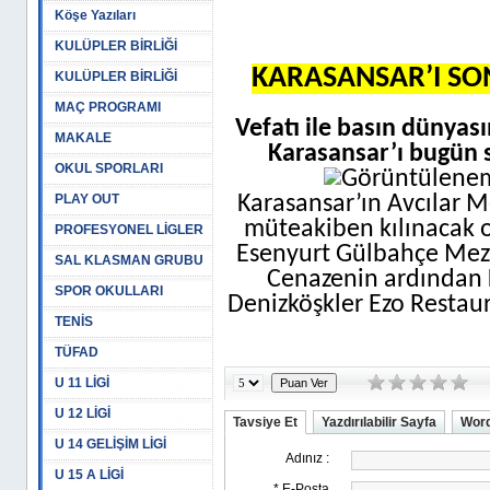
Köşe Yazıları
KULÜPLER BİRLİĞİ
KARASANSAR’I S
KULÜPLER BİRLİĞİ
MAÇ PROGRAMI
Vefatı ile basın dünya
MAKALE
Karasansar’ı bugün 
OKUL SPORLARI
PLAY OUT
Karasansar’ın Avcılar 
müteakiben kılınacak 
PROFESYONEL LİGLER
Esenyurt Gülbahçe Mezar
SAL KLASMAN GRUBU
Cenazenin ardından K
SPOR OKULLARI
Denizköşkler Ezo Restaur
TENİS
TÜFAD
U 11 LİGİ
U 12 LİGİ
Tavsiye Et
Yazdırılabilir Sayfa
Word
U 14 GELİŞİM LİGİ
U 15 A LİGİ