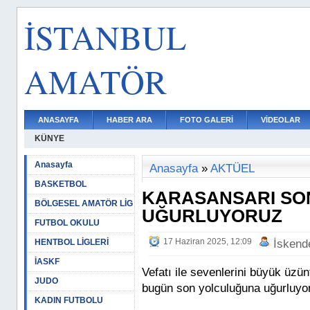
İSTANBUL
AMATÖR
ANASAYFA
HABER ARA
FOTO GALERİ
VİDEOLAR
KÜNYE
Anasayfa
Anasayfa
»
AKTÜEL
BASKETBOL
KARASANSARI SO
BÖLGESEL AMATÖR LİG
UĞURLUYORUZ
FUTBOL OKULU
17 Haziran 2025, 12:09
HENTBOL LİGLERİ
İskend
İASKF
Vefatı ile sevenlerini büyük üz
JUDO
bugün son yolculuğuna uğurluyo
KADIN FUTBOLU