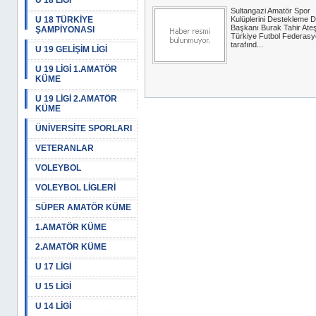
U 18 LİGİ
Sultangazi Amatör Spor
U 18 TÜRKİYE
Kulüplerini Destekleme D
Başkanı Burak Tahir Ateş
ŞAMPİYONASI
Türkiye Futbol Federas
tarafınd...
U 19 GELİŞİM LİGİ
U 19 LİGİ 1.AMATÖR
KÜME
U 19 LİGİ 2.AMATÖR
KÜME
ÜNİVERSİTE SPORLARI
VETERANLAR
VOLEYBOL
VOLEYBOL LİGLERİ
SÜPER AMATÖR KÜME
1.AMATÖR KÜME
2.AMATÖR KÜME
U 17 LİGİ
U 15 LİGİ
U 14 LİGİ