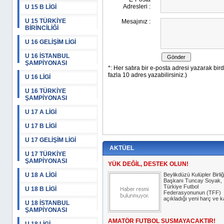
U 15 B LİGİ
U 15 TÜRKİYE
BİRİNCİLİĞİ
U 16 GELİŞİM LİGİ
U 16 İSTANBUL
ŞAMPİYONASI
U 16 LİGİ
U 16 TÜRKİYE
ŞAMPİYONASI
U 17 A LİGİ
U 17 B LİGİ
U 17 GELİŞİM LİGİ
AKTÜEL
U 17 TÜRKİYE
ŞAMPİYONASI
YÜK DEĞİL, DESTEK OLUN!
U 18 A LİGİ
Beylikdüzü Kulüpler Birliğ
Başkanı Tuncay Soyak,
Türkiye Futbol
U 18 B LİGİ
Federasyonunun (TFF)
açıkladığı yeni harç ve kat
U 18 İSTANBUL
ŞAMPİYONASI
AMATÖR FUTBOL SUSMAYACAKTIR!