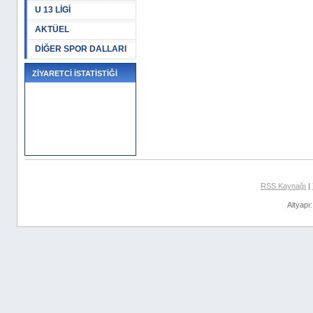
U 13 LİGİ
AKTÜEL
DİĞER SPOR DALLARI
ZİYARETCİ İSTATİSTİĞİ
RSS Kaynağı
|
Altyapı