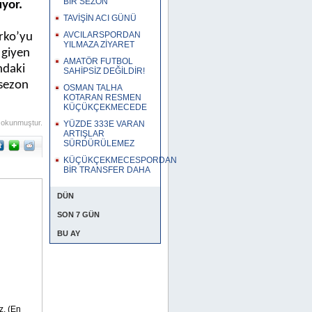
BİR SEZON
yor.
TAVİŞİN ACI GÜNÜ
AVCILARSPORDAN
ürko’yu
YILMAZA ZİYARET
 giyen
AMATÖR FUTBOL
ndaki
SAHİPSİZ DEĞİLDİR!
 sezon
OSMAN TALHA
KOTARAN RESMEN
KÜÇÜKÇEKMECEDE
 okunmuştur.
YÜZDE 333E VARAN
ARTIŞLAR
SÜRDÜRÜLEMEZ
KÜÇÜKÇEKMECESPORDAN
BİR TRANSFER DAHA
DÜN
SON 7 GÜN
BU AY