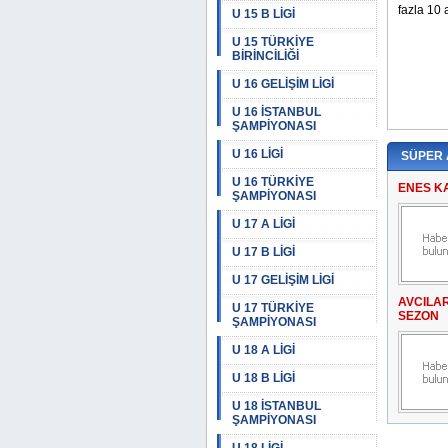
U 15 B LİGİ
U 15 TÜRKİYE
BİRİNCİLİĞİ
U 16 GELİŞİM LİGİ
U 16 İSTANBUL
ŞAMPİYONASI
U 16 LİGİ
SÜPER
U 16 TÜRKİYE
ENES K
ŞAMPİYONASI
U 17 A LİGİ
U 17 B LİGİ
U 17 GELİŞİM LİGİ
AVCILA
U 17 TÜRKİYE
SEZON
ŞAMPİYONASI
U 18 A LİGİ
U 18 B LİGİ
U 18 İSTANBUL
ŞAMPİYONASI