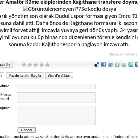
er Amatör Küme ekiplerinden Kağıthane transfere doymu
sarılı yönetim son olarak Dudulluspor forması giyen Emre T
suna dahil etti. Daha önce de Kağıthane formasını iki sezon
yimli forvet attığı imzayla yuvaya geri dönüş yaptı. 34 yaşı
imli oyuncu kulüp binasında düzenlenen törenle kendisini
sonuna kadar Kağıthanespor’a bağlayan imzayı attı.
Bu haber 305 defa
Et
Yazdırılabilir Sayfa
Word'e Aktar