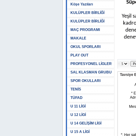
Süp
Köşe Yazıları
KULÜPLER BİRLİĞİ
Yeşil 
KULÜPLER BİRLİĞİ
kadro
dene
MAÇ PROGRAMI
deney
MAKALE
OKUL SPORLARI
PLAY OUT
PROFESYONEL LİGLER
SAL KLASMAN GRUBU
Tavsiye 
SPOR OKULLARI
TENİS
TÜFAD
U 11 LİGİ
U 12 LİGİ
U 14 GELİŞİM LİGİ
U 15 A LİGİ