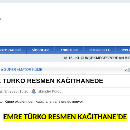
L
FOTO GALERİ
VİDEOLAR
ANKETLER
SİTENE EKLE
RSS 
18:16 - KÜÇÜKÇEKMECESPORDAN Bİ
18:34 - ÖNDER BAYKUŞAK YENİDEN 
18:11 - ENES KANDEMİRDEN UFUKSP
17:46 - OSMAN TALHA KOTARAN RE
17:34 - K.ÇEKMECE İDMAN YURDUNDA
17:25 - ALLAH YARDIMCIMIZ OLSUN
16:53 - YÜZDE 333E VARAN ARTIŞLA
16:40 - BOĞULUYORUZ, LÜTFEN BOĞAZ
16:23 - AVCILARSPORDA HEDEF DAHA
16:01 - AMATÖR FUTBOL SAHİPSİZ DEĞ
15:04 - AVCILARSPORDAN YILMAZA Z
a
»
SÜPER AMATÖR KÜME
 TÜRKO RESMEN KAĞITHANEDE
ziran 2025, 15:20
İskender Kordu
ör Küme ekiplerinden Kağıthane transfere doymuyor.
EMRE TÜRKO RESMEN KAĞITHANE’DE