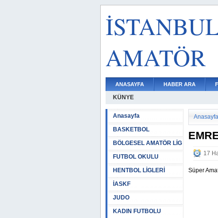
İSTANBU
AMATÖR
ANASAYFA
HABER ARA
KÜNYE
Anasayfa
Anasayf
BASKETBOL
EMRE
BÖLGESEL AMATÖR LİG
17 Ha
FUTBOL OKULU
HENTBOL LİGLERİ
Süper Amat
İASKF
JUDO
KADIN FUTBOLU