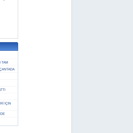
 TAM
 ÇANTADA
TTI
İ İÇİN
EDE