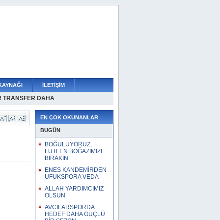
KAYNAĞI
İLETİŞİM
R TRANSFER DAHA
BEYOĞLU ÇUKURDA!
ORA VEDA
SMEN KÜÇÜKÇEKMECEDE
N A TAKIM SEÇMESİ
R SÜRDÜRÜLEMEZ
IMIZI BIRAKIN
 GÜÇLÜ BİR SEZON
İLDİR!
İYARET
EN ÇOK OKUNANLAR
BUGÜN
BOĞULUYORUZ,
LÜTFEN BOĞAZIMIZI
BIRAKIN
ENES KANDEMİRDEN
UFUKSPORA VEDA
ALLAH YARDIMCIMIZ
OLSUN
AVCILARSPORDA
HEDEF DAHA GÜÇLÜ