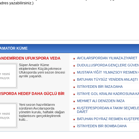
 AMATÖR KÜME
ANDEMİRDEN UFUKSPORA VEDA
AVCILARSPORDAN YILMAZA ZİYARET
Süper Amatör Küme
DUDULLUSPORDA GENÇLERE GÜVEN
ekiplerinden Küçükçekmece
Ufuksporda yeni sezon öncesi
MUSTAFA YİĞİT YILMAZSOY RESMEN
ayrılık yaşandı.
BATUHAN TÜYSÜZ YENİDEN ANLAŞTI
İSTİNYEDEN BİR İMZA DAHA
RSPORDA HEDEF DAHA GÜÇLÜ BİR
İSTİNYE GOL KRALINI KADROSUNA KA
MEHMET ALİ DENİZDEN İMZA
Yeni sezon hazırlıklarını
KUŞTEPESPORDAN A TAKIM SEÇMELER
sürdüren Avcılarsporda
DAVET
yönetim kurulu, haftalık olağan
toplantısını gerçekleştirerek
BATUHAN POYRAZ RESMEN KUŞTEP
kulü...
İSTİNYEDEN BİR BOMBA DAHA