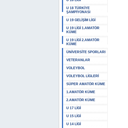
U 18 LİGİ
U 18 TÜRKİYE
ŞAMPİYONASI
U 19 GELİŞİM LİGİ
U 19 LİGİ 1.AMATÖR
KÜME
U 19 LİGİ 2.AMATÖR
KÜME
ÜNİVERSİTE SPORLARI
VETERANLAR
VOLEYBOL
VOLEYBOL LİGLERİ
SÜPER AMATÖR KÜME
1.AMATÖR KÜME
2.AMATÖR KÜME
U 17 LİGİ
U 15 LİGİ
U 14 LİGİ