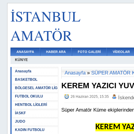
İSTANBUL
AMATÖR
ANASAYFA
HABER ARA
FOTO GALERİ
VİDEOLAR
KÜNYE
Anasayfa
Anasayfa
»
SÜPER AMATÖR 
BASKETBOL
KEREM YAZICI YU
BÖLGESEL AMATÖR LİG
FUTBOL OKULU
26 Haziran 2025, 15:35
İskend
HENTBOL LİGLERİ
Süper Amatör Küme ekiplerinden 
İASKF
JUDO
KEREM YAZ
KADIN FUTBOLU