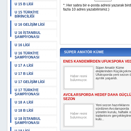
U 15 B LİGİ
U 15 TÜRKİYE
BİRİNCİLİĞİ
U 16 GELİŞİM LİGİ
U 16 İSTANBUL
ŞAMPİYONASI
U 16 LİGİ
SÜPER AMATÖR KÜME
U 16 TÜRKİYE
ŞAMPİYONASI
ENES KANDEMİRDEN UFUKSPORA VE
U 17 A LİGİ
Süper Amatör Küme
ekiplerinden Küçükçekm
U 17 B LİGİ
Ufuksporda yeni sezon 
ayrılık yaşandı.
U 17 GELİŞİM LİGİ
U 17 TÜRKİYE
ŞAMPİYONASI
AVCILARSPORDA HEDEF DAHA GÜÇLÜ
SEZON
U 18 A LİGİ
Yeni sezon hazırlıklarını
sürdüren Avcılarsporda
U 18 B LİGİ
yönetim kurulu, haftalık 
toplantısını gerçekleştir
U 18 İSTANBUL
kulü...
ŞAMPİYONASI