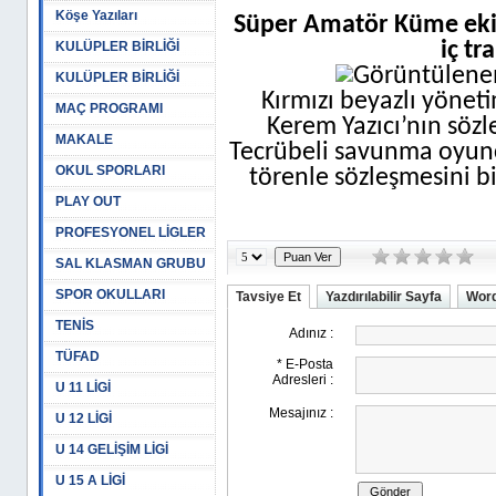
Köşe Yazıları
Süper Amatör Küme ekip
iç tr
KULÜPLER BİRLİĞİ
KULÜPLER BİRLİĞİ
Kırmızı beyazlı yönet
MAÇ PROGRAMI
Kerem Yazıcı’nın sözl
MAKALE
Tecrübeli savunma oyun
OKUL SPORLARI
törenle sözleşmesini bi
PLAY OUT
PROFESYONEL LİGLER
SAL KLASMAN GRUBU
SPOR OKULLARI
Tavsiye Et
Yazdırılabilir Sayfa
Word
TENİS
TÜFAD
U 11 LİGİ
U 12 LİGİ
U 14 GELİŞİM LİGİ
U 15 A LİGİ