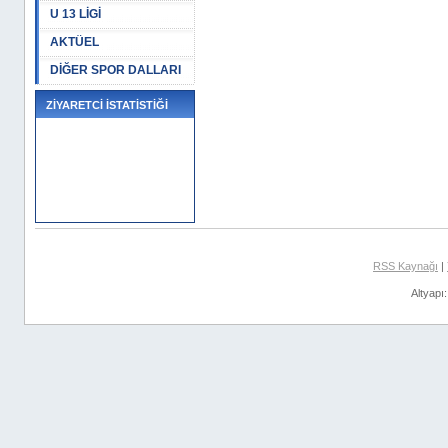
U 13 LİGİ
AKTÜEL
DİĞER SPOR DALLARI
ZİYARETCİ İSTATİSTİĞİ
RSS Kaynağı
|
Altyapı