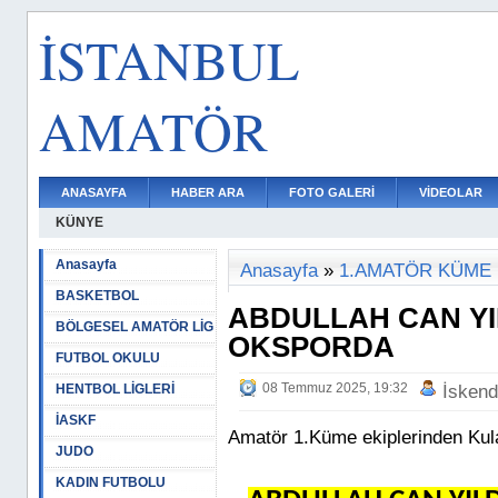
İSTANBUL
AMATÖR
ANASAYFA
HABER ARA
FOTO GALERİ
VİDEOLAR
KÜNYE
Anasayfa
Anasayfa
»
1.AMATÖR KÜME
BASKETBOL
ABDULLAH CAN YI
BÖLGESEL AMATÖR LİG
OKSPORDA
FUTBOL OKULU
08 Temmuz 2025, 19:32
HENTBOL LİGLERİ
İskend
İASKF
Amatör 1.Küme ekiplerinden Kul
JUDO
KADIN FUTBOLU