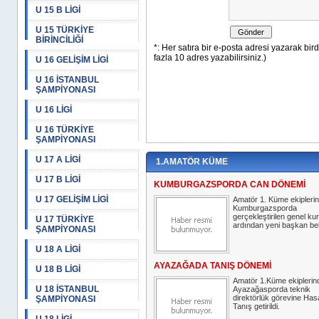
U 15 B LİGİ
U 15 TÜRKİYE
BİRİNCİLİĞİ
U 16 GELİŞİM LİGİ
U 16 İSTANBUL
ŞAMPİYONASI
U 16 LİGİ
U 16 TÜRKİYE
ŞAMPİYONASI
U 17 A LİGİ
1.AMATÖR KÜME
U 17 B LİGİ
KUMBURGAZSPORDA CAN DÖNEMİ
U 17 GELİŞİM LİGİ
Amatör 1. Küme ekipleri
Kumburgazsporda
gerçekleştirilen genel ku
U 17 TÜRKİYE
ardından yeni başkan bell
ŞAMPİYONASI
U 18 A LİGİ
AYAZAĞADA TANIŞ DÖNEMİ
U 18 B LİGİ
Amatör 1.Küme ekiplerin
U 18 İSTANBUL
Ayazağasporda teknik
direktörlük görevine Has
ŞAMPİYONASI
Tanış getirildi.