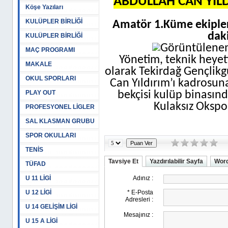
ABDULLAH CAN YIL
Köşe Yazıları
KULÜPLER BİRLİĞİ
Amatör 1.Küme ekipler
daki
KULÜPLER BİRLİĞİ
MAÇ PROGRAMI
Yönetim, teknik heyet
MAKALE
olarak Tekirdağ Gençlikg
OKUL SPORLARI
Can Yıldırım’ı kadrosuna
PLAY OUT
bekçisi kulüp binasın
Kulaksız Okspor
PROFESYONEL LİGLER
SAL KLASMAN GRUBU
SPOR OKULLARI
TENİS
Tavsiye Et
Yazdırılabilir Sayfa
Word
TÜFAD
U 11 LİGİ
U 12 LİGİ
U 14 GELİŞİM LİGİ
U 15 A LİGİ