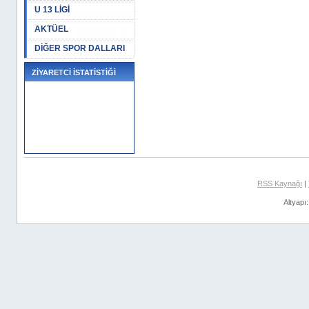
U 13 LİGİ
AKTÜEL
DİĞER SPOR DALLARI
ZİYARETCİ İSTATİSTİĞİ
RSS Kaynağı
|
Altyapı