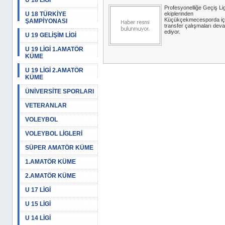
U 18 LİGİ
Profesyonelliğe Geçiş Lig
U 18 TÜRKİYE
ekiplerinden
Küçükçekmecesporda iç
ŞAMPİYONASI
transfer çalışmaları dev
ediyor.
U 19 GELİŞİM LİGİ
U 19 LİGİ 1.AMATÖR
KÜME
U 19 LİGİ 2.AMATÖR
KÜME
ÜNİVERSİTE SPORLARI
VETERANLAR
VOLEYBOL
VOLEYBOL LİGLERİ
SÜPER AMATÖR KÜME
1.AMATÖR KÜME
2.AMATÖR KÜME
U 17 LİGİ
U 15 LİGİ
U 14 LİGİ