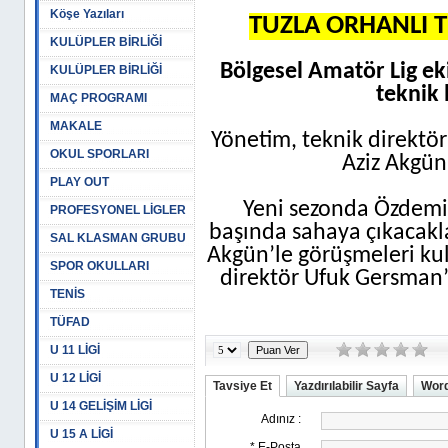
Köşe Yazıları
TUZLA ORHANLI T
KULÜPLER BİRLİĞİ
Bölgesel Amatör Lig ek
KULÜPLER BİRLİĞİ
teknik 
MAÇ PROGRAMI
MAKALE
Yönetim, teknik direktö
OKUL SPORLARI
Aziz Akgün
PLAY OUT
Yeni sezonda Özdemir
PROFESYONEL LİGLER
başında sahaya çıkacakla
SAL KLASMAN GRUBU
Akgün’le görüşmeleri kul
SPOR OKULLARI
direktör Ufuk Gersman’ın
TENİS
TÜFAD
U 11 LİGİ
U 12 LİGİ
Tavsiye Et
Yazdırılabilir Sayfa
Word
U 14 GELİŞİM LİGİ
U 15 A LİGİ