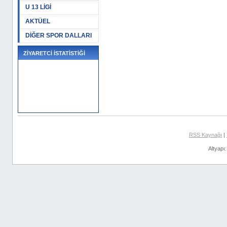
U 13 LİGİ
AKTÜEL
DİĞER SPOR DALLARI
ZİYARETCİ İSTATİSTİĞİ
RSS Kaynağı
|
Altyapı