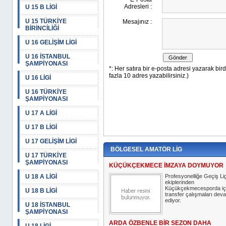
U 15 B LİGİ
U 15 TÜRKİYE
BİRİNCİLİĞİ
U 16 GELİŞİM LİGİ
U 16 İSTANBUL
ŞAMPİYONASI
U 16 LİGİ
U 16 TÜRKİYE
ŞAMPİYONASI
U 17 A LİGİ
U 17 B LİGİ
U 17 GELİŞİM LİGİ
BÖLGESEL AMATÖR LİG
U 17 TÜRKİYE
ŞAMPİYONASI
KÜÇÜKÇEKMECE İMZAYA DOYMUYOR
U 18 A LİGİ
Profesyonelliğe Geçiş Lig
ekiplerinden
Küçükçekmecesporda iç
U 18 B LİGİ
transfer çalışmaları dev
ediyor.
U 18 İSTANBUL
ŞAMPİYONASI
ARDA ÖZBENLE BİR SEZON DAHA