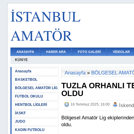
İSTANBUL
AMATÖR
ANASAYFA
HABER ARA
FOTO GALERİ
VİDEOLAR
KÜNYE
Anasayfa
Anasayfa
»
BÖLGESEL AMATÖ
BASKETBOL
TUZLA ORHANLI TE
BÖLGESEL AMATÖR LİG
OLDU
FUTBOL OKULU
16 Temmuz 2025, 16:00
HENTBOL LİGLERİ
İskend
İASKF
Bölgesel Amatör Lig ekiplerinden
JUDO
oldu.
KADIN FUTBOLU