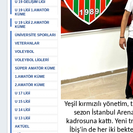
U 19 GELİŞİM LİGİ
U 19 LİGİ 1.AMATÖR
KÜME
U 19 LİGİ 2.AMATÖR
KÜME
ÜNİVERSİTE SPORLARI
VETERANLAR
VOLEYBOL
VOLEYBOL LİGLERİ
SÜPER AMATÖR KÜME
1.AMATÖR KÜME
2.AMATÖR KÜME
U 17 LİGİ
U 15 LİGİ
Yeşil kırmızılı yönetim,
U 14 LİGİ
sezon İstanbul Arena
U 13 LİGİ
kadrosuna kattı. Yeni t
AKTÜEL
İbiş’in de her iki bekt