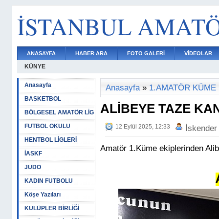
İSTANBUL AMAT
ANASAYFA
HABER ARA
FOTO GALERİ
VİDEOLAR
KÜNYE
Anasayfa
Anasayfa
»
1.AMATÖR KÜME
BASKETBOL
ALİBEYE TAZE KA
BÖLGESEL AMATÖR LİG
FUTBOL OKULU
12 Eylül 2025, 12:33
İskender
HENTBOL LİGLERİ
Amatör 1.Küme ekiplerinden Alib
İASKF
JUDO
KADIN FUTBOLU
Köşe Yazıları
KULÜPLER BİRLİĞİ