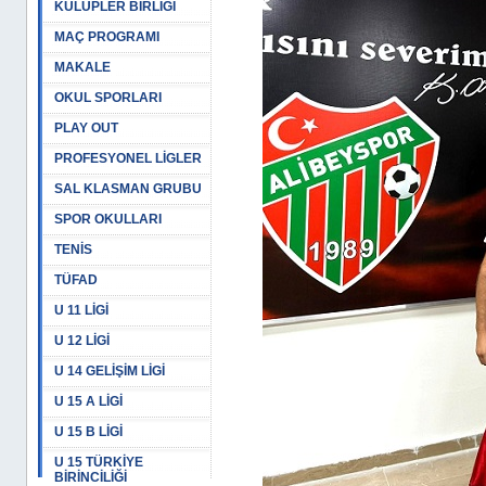
KULÜPLER BİRLİĞİ
MAÇ PROGRAMI
MAKALE
OKUL SPORLARI
PLAY OUT
PROFESYONEL LİGLER
SAL KLASMAN GRUBU
SPOR OKULLARI
TENİS
TÜFAD
U 11 LİGİ
U 12 LİGİ
U 14 GELİŞİM LİGİ
U 15 A LİGİ
U 15 B LİGİ
U 15 TÜRKİYE
BİRİNCİLİĞİ