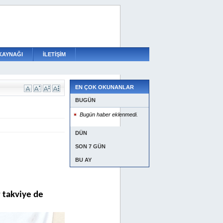
KAYNAĞI
İLETİŞİM
EN ÇOK OKUNANLAR
BUGÜN
Bugün haber eklenmedi.
DÜN
SON 7 GÜN
BU AY
 takviye de