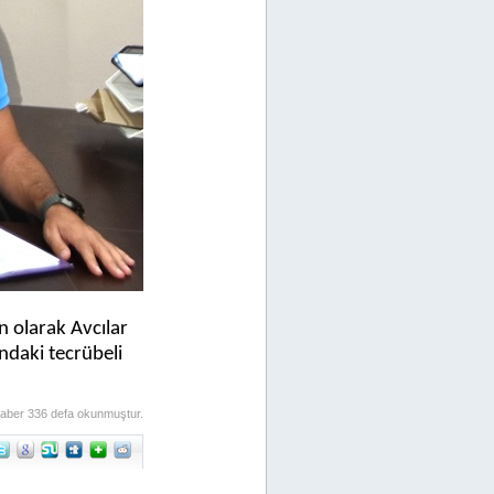
n olarak Avcılar
ndaki tecrübeli
aber 336 defa okunmuştur.