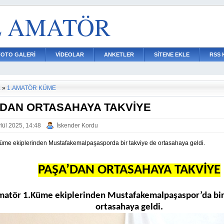
L AMATÖR
FOTO GALERİ
VİDEOLAR
ANKETLER
SİTENE EKLE
RSS 
a
»
1.AMATÖR KÜME
DAN ORTASAHAYA TAKVİYE
lül 2025, 14:48
İskender Kordu
üme ekiplerinden Mustafakemalpaşasporda bir takviye de ortasahaya geldi.
PAŞA’DAN ORTASAHAYA TAKVİYE
atör 1.Küme ekiplerinden Mustafakemalpaşaspor’da bir
ortasahaya geldi.