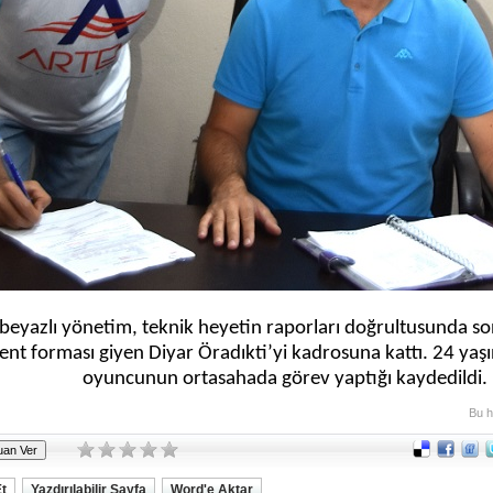
beyazlı yönetim, teknik heyetin raporları doğrultusunda so
kent forması giyen Diyar Öradıkti’yi kadrosuna kattı. 24 yaşı
oyuncunun ortasahada görev yaptığı kaydedildi.
Bu h
Et
Yazdırılabilir Sayfa
Word'e Aktar