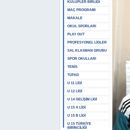
KULÜPLER BİRLİĞİ
MAÇ PROGRAMI
MAKALE
OKUL SPORLARI
PLAY OUT
PROFESYONEL LİGLER
SAL KLASMAN GRUBU
SPOR OKULLARI
TENİS
TÜFAD
U 11 LİGİ
U 12 LİGİ
U 14 GELİŞİM LİGİ
U 15 A LİGİ
U 15 B LİGİ
U 15 TÜRKİYE
BİRİNCİLİĞİ