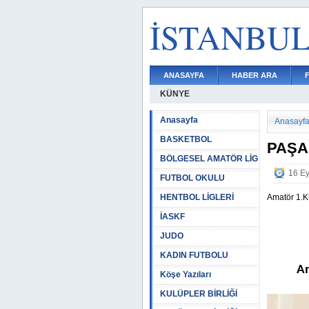
İSTANBU
ANASAYFA
HABER ARA
KÜNYE
Anasayfa
Anasayf
BASKETBOL
PAŞA
BÖLGESEL AMATÖR LİG
16 Ey
FUTBOL OKULU
HENTBOL LİGLERİ
Amatör 1.K
İASKF
JUDO
KADIN FUTBOLU
Am
Köşe Yazıları
KULÜPLER BİRLİĞİ