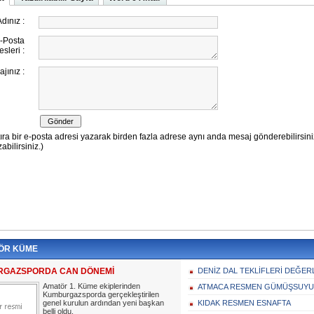
ÖR KÜME
GAZSPORDA CAN DÖNEMİ
DENİZ DAL TEKLİFLERİ DEĞE
Amatör 1. Küme ekiplerinden
ATMACA RESMEN GÜMÜŞSUY
Kumburgazsporda gerçekleştirilen
genel kurulun ardından yeni başkan
KIDAK RESMEN ESNAFTA
belli oldu.