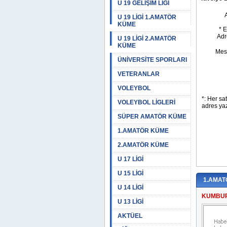
U 19 GELİŞİM LİGİ
U 19 LİGİ 1.AMATÖR
KÜME
U 19 LİGİ 2.AMATÖR
KÜME
ÜNİVERSİTE SPORLARI
VETERANLAR
VOLEYBOL
VOLEYBOL LİGLERİ
SÜPER AMATÖR KÜME
1.AMATÖR KÜME
2.AMATÖR KÜME
U 17 LİGİ
U 15 LİGİ
1.AMAT
U 14 LİGİ
KUMBUR
U 13 LİGİ
AKTÜEL