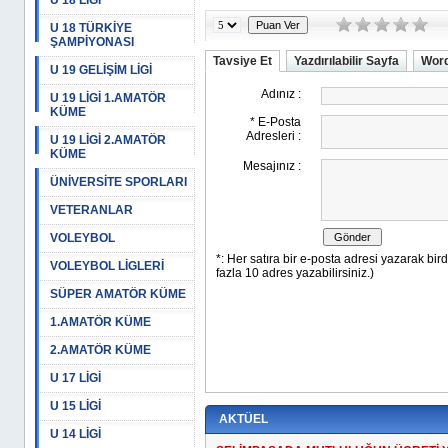
U 18 LİGİ
U 18 TÜRKİYE
ŞAMPİYONASI
Tavsiye Et
Yazdırılabilir Sayfa
Word
U 19 GELİŞİM LİGİ
U 19 LİGİ 1.AMATÖR
KÜME
U 19 LİGİ 2.AMATÖR
KÜME
ÜNİVERSİTE SPORLARI
VETERANLAR
VOLEYBOL
VOLEYBOL LİGLERİ
SÜPER AMATÖR KÜME
1.AMATÖR KÜME
2.AMATÖR KÜME
U 17 LİGİ
U 15 LİGİ
AKTÜEL
U 14 LİGİ