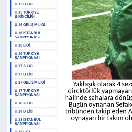
U 15 B LİGİ
U 15 TÜRKİYE
BİRİNCİLİĞİ
U 16 GELİŞİM LİGİ
U 16 İSTANBUL
ŞAMPİYONASI
U 16 LİGİ
U 16 TÜRKİYE
ŞAMPİYONASI
U 17 A LİGİ
U 17 B LİGİ
U 17 GELİŞİM LİGİ
Yaklaşık olarak 4 sez
direktörlük yapmayan A
U 17 TÜRKİYE
ŞAMPİYONASI
halinde sahalara dönüş i
U 18 A LİGİ
Bugün oynanan Sefakö
tribünden takip eden A
U 18 B LİGİ
oynayan bir takım olm
U 18 İSTANBUL
ŞAMPİYONASI