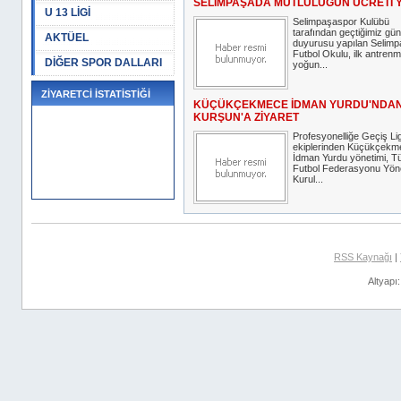
SELİMPAŞADA MUTLULUĞUN ÜCRETİ 
U 13 LİGİ
Selimpaşaspor Kulübü
tarafından geçtiğimiz gün
AKTÜEL
duyurusu yapılan Selim
Futbol Okulu, ilk antrenm
DİĞER SPOR DALLARI
yoğun...
ZİYARETCİ İSTATİSTİĞİ
KÜÇÜKÇEKMECE İDMAN YURDU'NDA
KURŞUN'A ZİYARET
Profesyonelliğe Geçiş Lig
ekiplerinden Küçükçekm
İdman Yurdu yönetimi, T
Futbol Federasyonu Yön
Kurul...
RSS Kaynağı
|
Altyapı