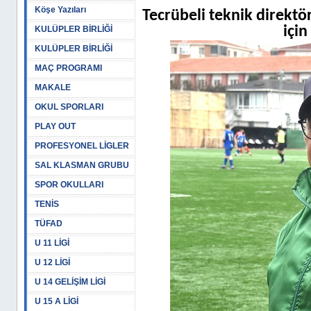
Köşe Yazıları
Tecrübeli teknik direkt
için
KULÜPLER BİRLİĞİ
KULÜPLER BİRLİĞİ
MAÇ PROGRAMI
MAKALE
OKUL SPORLARI
PLAY OUT
PROFESYONEL LİGLER
SAL KLASMAN GRUBU
SPOR OKULLARI
TENİS
TÜFAD
U 11 LİGİ
U 12 LİGİ
U 14 GELİŞİM LİGİ
U 15 A LİGİ