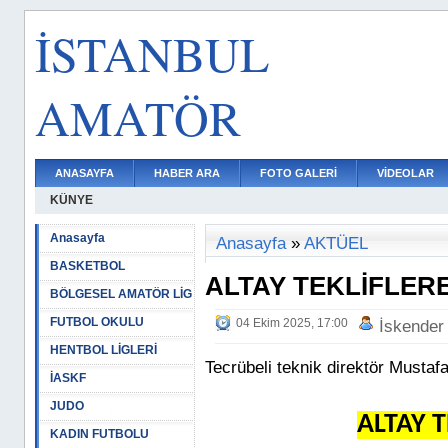
İSTANBUL
AMATÖR
ANASAYFA
HABER ARA
FOTO GALERİ
VİDEOLAR
KÜNYE
Anasayfa
Anasayfa
»
AKTÜEL
BASKETBOL
ALTAY TEKLİFLERE
BÖLGESEL AMATÖR LİG
FUTBOL OKULU
04 Ekim 2025, 17:00
İskender
HENTBOL LİGLERİ
Tecrübeli teknik direktör Mustaf
İASKF
JUDO
ALTAY T
KADIN FUTBOLU