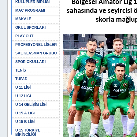
Bölgesel Amatör Lig 
KULÜPLER BİRLİĞİ
sahasında ve seyircisi 
MAÇ PROGRAMI
skorla mağlup
MAKALE
OKUL SPORLARI
PLAY OUT
PROFESYONEL LİGLER
SAL KLASMAN GRUBU
SPOR OKULLARI
TENİS
TÜFAD
U 11 LİGİ
U 12 LİGİ
U 14 GELİŞİM LİGİ
U 15 A LİGİ
U 15 B LİGİ
U 15 TÜRKİYE
BİRİNCİLİĞİ