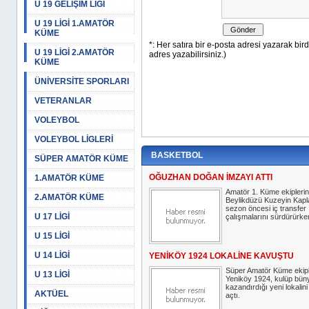
U 19 GELİŞİM LİGİ
U 19 LİGİ 1.AMATÖR
KÜME
U 19 LİGİ 2.AMATÖR
KÜME
ÜNİVERSİTE SPORLARI
VETERANLAR
VOLEYBOL
VOLEYBOL LİGLERİ
BASKETBOL
SÜPER AMATÖR KÜME
OĞUZHAN DOĞAN İMZAYI ATTI
1.AMATÖR KÜME
Amatör 1. Küme ekipleri
2.AMATÖR KÜME
Beylikdüzü Kuzeyin Kapla
sezon öncesi iç transfer
U 17 LİGİ
çalışmalarını sürdürürken
U 15 LİGİ
U 14 LİGİ
YENİKÖY 1924 LOKALİNE KAVUŞTU
Süper Amatör Küme ekip
U 13 LİGİ
Yeniköy 1924, kulüp bün
kazandırdığı yeni lokalin
AKTÜEL
açtı.