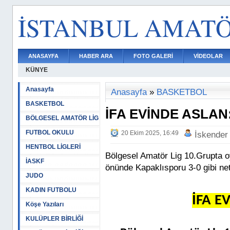
İSTANBUL AMAT
ANASAYFA
HABER ARA
FOTO GALERİ
VİDEOLAR
KÜNYE
Anasayfa
Anasayfa
»
BASKETBOL
BASKETBOL
İFA EVİNDE ASLAN:
BÖLGESEL AMATÖR LİG
FUTBOL OKULU
20 Ekim 2025, 16:49
İskender
HENTBOL LİGLERİ
Bölgesel Amatör Lig 10.Grupta o
İASKF
önünde Kapaklısporu 3-0 gibi net 
JUDO
KADIN FUTBOLU
İFA E
Köşe Yazıları
KULÜPLER BİRLİĞİ