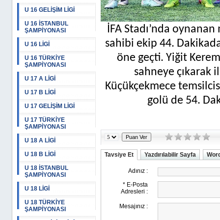
U 16 GELİŞİM LİGİ
U 16 İSTANBUL
İFA Stadı’nda oynanan m
ŞAMPİYONASI
sahibi ekip 44. Dakikad
U 16 LİGİ
öne geçti. Yiğit Ker
U 16 TÜRKİYE
ŞAMPİYONASI
sahneye çıkarak il
U 17 A LİGİ
Küçükçekmece temsilcisi
U 17 B LİGİ
golü de 54. Da
U 17 GELİŞİM LİGİ
U 17 TÜRKİYE
ŞAMPİYONASI
U 18 A LİGİ
U 18 B LİGİ
Tavsiye Et
Yazdırılabilir Sayfa
Word
U 18 İSTANBUL
ŞAMPİYONASI
U 18 LİGİ
U 18 TÜRKİYE
ŞAMPİYONASI