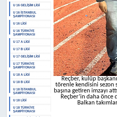
U 16 GELİŞİM LİGİ
U 16 İSTANBUL
ŞAMPİYONASI
U 16 LİGİ
U 16 TÜRKİYE
ŞAMPİYONASI
U 17 A LİGİ
U 17 B LİGİ
U 17 GELİŞİM LİGİ
U 17 TÜRKİYE
ŞAMPİYONASI
U 18 A LİGİ
Reçber, kulüp başkanı
U 18 B LİGİ
törenle kendisini sezon
U 18 İSTANBUL
başına getiren imzayı at
ŞAMPİYONASI
Reçber’in daha önce d
U 18 LİGİ
Balkan takımlar
U 18 TÜRKİYE
ŞAMPİYONASI