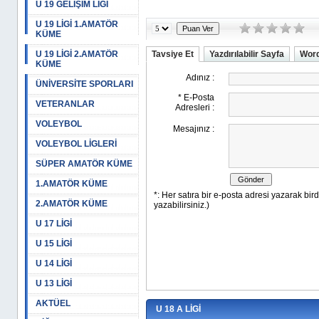
U 19 GELİŞİM LİGİ
U 19 LİGİ 1.AMATÖR
KÜME
U 19 LİGİ 2.AMATÖR
Tavsiye Et
Yazdırılabilir Sayfa
Word
KÜME
ÜNİVERSİTE SPORLARI
VETERANLAR
VOLEYBOL
VOLEYBOL LİGLERİ
SÜPER AMATÖR KÜME
1.AMATÖR KÜME
2.AMATÖR KÜME
U 17 LİGİ
U 15 LİGİ
U 14 LİGİ
U 13 LİGİ
AKTÜEL
U 18 A LİGİ