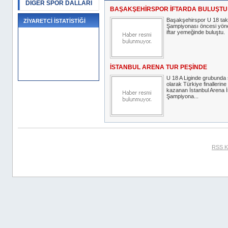
DİĞER SPOR DALLARI
BAŞAKŞEHİRSPOR İFTARDA BULUŞTU
Başakşehirspor U 18 tak
ZİYARETCİ İSTATİSTİĞİ
Şampiyonası öncesi yöne
iftar yemeğinde buluştu.
İSTANBUL ARENA TUR PEŞİNDE
U 18 A Liginde grubunda
olarak Türkiye finallerin
kazanan İstanbul Arena İ
Şampiyona...
RSS K