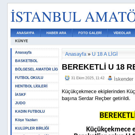
İSTANBUL AMAT
ANASAYFA
HABER ARA
FOTO GALERİ
VİDEOLAR
KÜNYE
Anasayfa
Anasayfa
»
U 18 A LİGİ
BASKETBOL
BEREKETLİ U 18 
BÖLGESEL AMATÖR LİG
FUTBOL OKULU
31 Ekim 2025, 11:42
İskender
HENTBOL LİGLERİ
Küçükçekmece ekiplerinden Küç
İASKF
başına Serdar Reçber getirildi.
JUDO
KADIN FUTBOLU
BEREKETL
Köşe Yazıları
Küçükçekmece e
KULÜPLER BİRLİĞİ