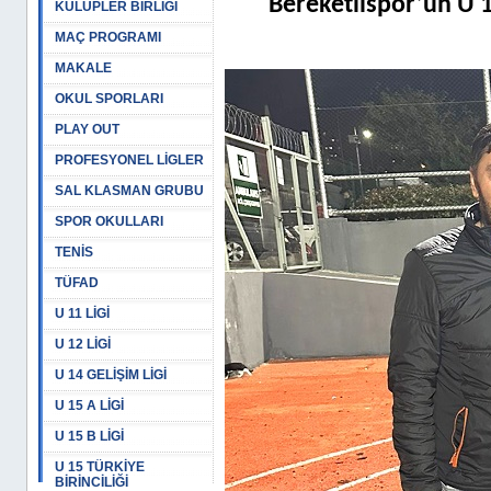
Bereketlispor’un U 
KULÜPLER BİRLİĞİ
MAÇ PROGRAMI
MAKALE
OKUL SPORLARI
PLAY OUT
PROFESYONEL LİGLER
SAL KLASMAN GRUBU
SPOR OKULLARI
TENİS
TÜFAD
U 11 LİGİ
U 12 LİGİ
U 14 GELİŞİM LİGİ
U 15 A LİGİ
U 15 B LİGİ
U 15 TÜRKİYE
BİRİNCİLİĞİ