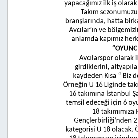
yapacağımız ilk iş olarak
Takım sezonumuzun
branşlarında, hatta birk
Avcılar’ın ve bölgemizi
anlamda kapımız herke
“OYUNCU
Avcılarspor olarak i
girdiklerini, altyapıl
kaydeden Kısa “ Biz d
Örneğin U 16 Liginde tak
16 takımına İstanbul 
temsil edeceği için 6 oy
18 takımımıza F
Gençlerbirliği’nden 2
kategorisi U 18 olacak.