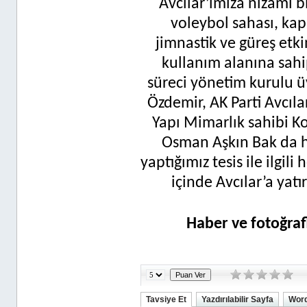
Avcılar’ımıza nizami bi
voleybol sahası, kap
jimnastik ve güreş etki
kullanım alanına sahip
süreci yönetim kurulu üy
Özdemir, AK Parti Avcıla
Yapı Mimarlık sahibi Ko
Osman Aşkın Bak da he
yaptığımız tesis ile ilgili
içinde Avcılar’a yatı
Haber ve fotoğraf
Tavsiye Et
Yazdırılabilir Sayfa
Word