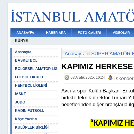
İSTANBUL AMAT
ANASAYFA
HABER ARA
FOTO GALERİ
VİDEOLAR
KÜNYE
Anasayfa
Anasayfa
»
SÜPER AMATÖR 
BASKETBOL
KAPIMIZ HERKESE
BÖLGESEL AMATÖR LİG
FUTBOL OKULU
03 Aralık 2025, 16:24
İskender
HENTBOL LİGLERİ
Avcılarspor Kulüp Başkanı Erkut 
İASKF
birlikte teknik direktör Turhan Yı
JUDO
hedeflerinden diğer branşlarla il
KADIN FUTBOLU
Köşe Yazıları
“KAPIMIZ H
KULÜPLER BİRLİĞİ