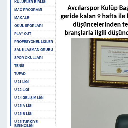
KULÜPLER BİRLİĞİ
Avcılarspor Kulüp Baş
MAÇ PROGRAMI
geride kalan 9 hafta ile b
MAKALE
düşüncelerinden te
OKUL SPORLARI
branşlarla ilgili düşü
PLAY OUT
PROFESYONEL LİGLER
SAL KLASMAN GRUBU
SPOR OKULLARI
TENİS
TÜFAD
U 11 LİGİ
U 12 LİGİ
U 14 GELİŞİM LİGİ
U 15 A LİGİ
U 15 B LİGİ
U 15 TÜRKİYE
BİRİNCİLİĞİ