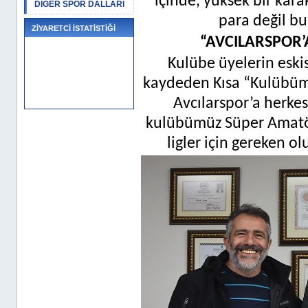
içinde, yüksek bir kara
DİĞER SPOR DALLARI
para değil bu
ZİYARETCİ İSTATİSTİĞİ
“AVCILARSPOR’
Kulübe üyelerin eskis
kaydeden Kısa “Kulübümü
Avcılarspor’a herkes
kulübümüz Süper Amatör
ligler için gereken o