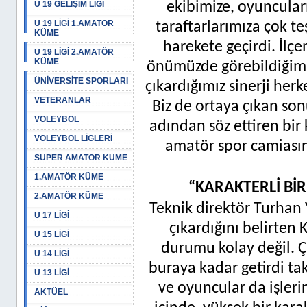
U 19 GELİŞİM LİGİ
ekibimize, oyuncuları
U 19 LİGİ 1.AMATÖR
taraftarlarımıza çok te
KÜME
harekete geçirdi. İlç
U 19 LİGİ 2.AMATÖR
KÜME
önümüzde görebildiğimiz
ÜNİVERSİTE SPORLARI
çıkardığımız sinerji her
VETERANLAR
Biz de ortaya çıkan so
VOLEYBOL
adından söz ettiren bi
VOLEYBOL LİGLERİ
amatör spor camiasın
SÜPER AMATÖR KÜME
1.AMATÖR KÜME
“KARAKTERLİ BİR
2.AMATÖR KÜME
Teknik direktör Turhan Yı
U 17 LİGİ
çıkardığını belirten
U 15 LİGİ
durumu kolay değil. Çok
U 14 LİGİ
buraya kadar getirdi tak
U 13 LİGİ
ve oyuncular da işleri
AKTÜEL