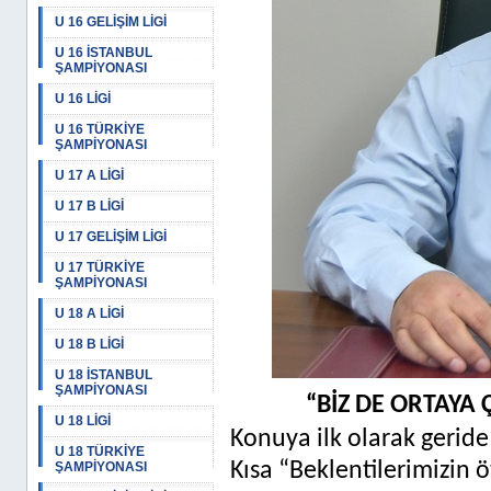
U 16 GELİŞİM LİGİ
U 16 İSTANBUL
ŞAMPİYONASI
U 16 LİGİ
U 16 TÜRKİYE
ŞAMPİYONASI
U 17 A LİGİ
U 17 B LİGİ
U 17 GELİŞİM LİGİ
U 17 TÜRKİYE
ŞAMPİYONASI
U 18 A LİGİ
U 18 B LİGİ
U 18 İSTANBUL
ŞAMPİYONASI
“BİZ DE ORTAY
U 18 LİGİ
Konuya ilk olarak geride
U 18 TÜRKİYE
Kısa “Beklentilerimizin 
ŞAMPİYONASI