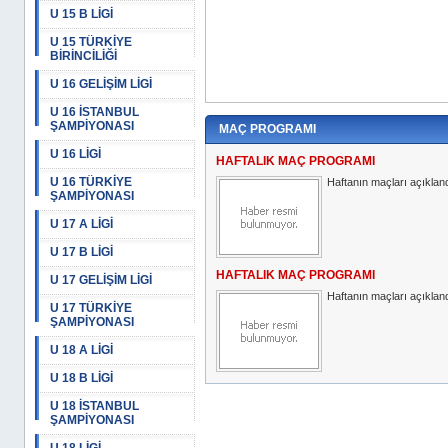
U 15 B LİGİ
U 15 TÜRKİYE
BİRİNCİLİĞİ
U 16 GELİŞİM LİGİ
U 16 İSTANBUL
ŞAMPİYONASI
MAÇ PROGRAMI
U 16 LİGİ
HAFTALIK MAÇ PROGRAMI
U 16 TÜRKİYE
Haftanın maçları açıkland
ŞAMPİYONASI
U 17 A LİGİ
U 17 B LİGİ
HAFTALIK MAÇ PROGRAMI
U 17 GELİŞİM LİGİ
Haftanın maçları açıkland
U 17 TÜRKİYE
ŞAMPİYONASI
U 18 A LİGİ
U 18 B LİGİ
U 18 İSTANBUL
ŞAMPİYONASI