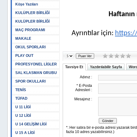
Köşe Yazıları
KULÜPLER BİRLİĞİ
Haftanın 
KULÜPLER BİRLİĞİ
MAÇ PROGRAMI
Ayrıntılar için:
https:/
MAKALE
OKUL SPORLARI
PLAY OUT
PROFESYONEL LİGLER
Tavsiye Et
Yazdırılabilir Sayfa
Word
SAL KLASMAN GRUBU
SPOR OKULLARI
TENİS
TÜFAD
U 11 LİGİ
U 12 LİGİ
U 14 GELİŞİM LİGİ
U 15 A LİGİ