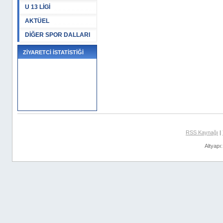
U 13 LİGİ
AKTÜEL
DİĞER SPOR DALLARI
ZİYARETCİ İSTATİSTİĞİ
RSS Kaynağı
|
Altyapı