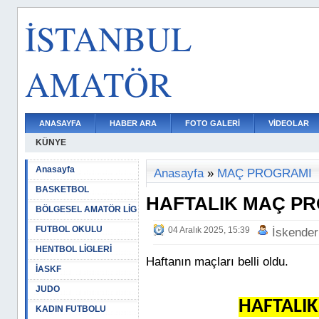
İSTANBUL
AMATÖR
ANASAYFA
HABER ARA
FOTO GALERİ
VİDEOLAR
KÜNYE
Anasayfa
Anasayfa
»
MAÇ PROGRAMI
BASKETBOL
HAFTALIK MAÇ P
BÖLGESEL AMATÖR LİG
FUTBOL OKULU
04 Aralık 2025, 15:39
İskender
HENTBOL LİGLERİ
Haftanın maçları belli oldu.
İASKF
JUDO
HAFTALI
KADIN FUTBOLU