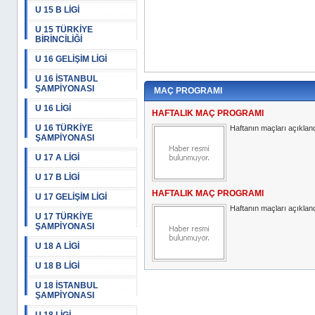
U 15 B LİGİ
U 15 TÜRKİYE
BİRİNCİLİĞİ
U 16 GELİŞİM LİGİ
U 16 İSTANBUL
ŞAMPİYONASI
MAÇ PROGRAMI
U 16 LİGİ
HAFTALIK MAÇ PROGRAMI
U 16 TÜRKİYE
Haftanın maçları açıkland
ŞAMPİYONASI
U 17 A LİGİ
U 17 B LİGİ
HAFTALIK MAÇ PROGRAMI
U 17 GELİŞİM LİGİ
Haftanın maçları açıkland
U 17 TÜRKİYE
ŞAMPİYONASI
U 18 A LİGİ
U 18 B LİGİ
U 18 İSTANBUL
ŞAMPİYONASI