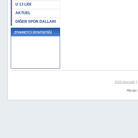
U 13 LİGİ
AKTÜEL
DİĞER SPOR DALLARI
ZİYARETCİ İSTATİSTİĞİ
RSS Kaynağı
|
Altyapı