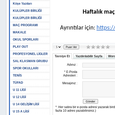
Köşe Yazıları
KULÜPLER BİRLİĞİ
Haftalık maç
KULÜPLER BİRLİĞİ
MAÇ PROGRAMI
Ayrıntılar için:
https:/
MAKALE
OKUL SPORLARI
PLAY OUT
PROFESYONEL LİGLER
Tavsiye Et
Yazdırılabilir Sayfa
Word
SAL KLASMAN GRUBU
SPOR OKULLARI
TENİS
TÜFAD
U 11 LİGİ
U 12 LİGİ
U 14 GELİŞİM LİGİ
U 15 A LİGİ