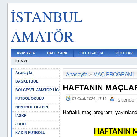
İSTANBUL
AMATÖR
ANASAYFA
HABER ARA
FOTO GALERİ
VİDEOLAR
KÜNYE
Anasayfa
Anasayfa
»
MAÇ PROGRAMI
BASKETBOL
HAFTANIN MAÇLAR
BÖLGESEL AMATÖR LİG
FUTBOL OKULU
07 Ocak 2026, 17:16
İskender
HENTBOL LİGLERİ
Haftalık maç programı yayınland
İASKF
JUDO
HAFTANIN M
KADIN FUTBOLU