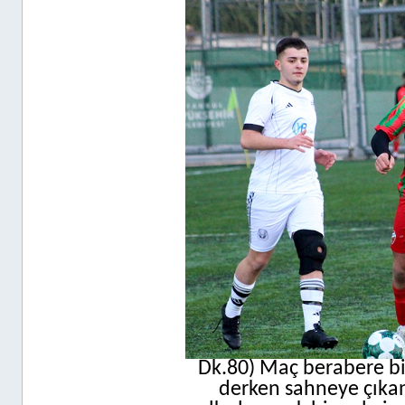
Dk.80) Maç berabere bit
derken sahneye çıka