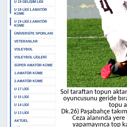
U 19 GELİŞİM LİGİ
U 19 LİGİ 1.AMATÖR
KÜME
U 19 LİGİ 2.AMATÖR
KÜME
ÜNİVERSİTE SPORLARI
VETERANLAR
VOLEYBOL
VOLEYBOL LİGLERİ
SÜPER AMATÖR KÜME
1.AMATÖR KÜME
2.AMATÖR KÜME
U 17 LİGİ
Sol taraftan topun aktar
U 15 LİGİ
oyuncusunu geride bıra
topu a
U 14 LİGİ
Dk.26) Paşabahçe takımı 
U 13 LİGİ
Ceza alanında yere
AKTÜEL
yapamayınca top k