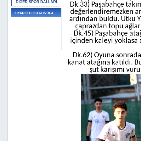
DİĞER SPOR DALLARI
Dk.33) Paşabahçe takımı
değerlendiremezken ara
ZİYARETCİ İSTATİSTİĞİ
ardından buldu. Utku Y
çaprazdan topu ağlar
Dk.45) Paşabahçe ata
içinden kaleyi yoklas
Dk.62) Oyuna sonradan
kanat atağına katıldı. 
şut karışımı vuru