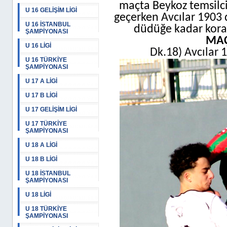
maçta Beykoz temsilci
U 16 GELİŞİM LİGİ
geçerken Avcılar 1903
U 16 İSTANBUL
düdüğe kadar kora
ŞAMPİYONASI
MAÇ
U 16 LİGİ
Dk.18) Avcılar 1
U 16 TÜRKİYE
ŞAMPİYONASI
U 17 A LİGİ
U 17 B LİGİ
U 17 GELİŞİM LİGİ
U 17 TÜRKİYE
ŞAMPİYONASI
U 18 A LİGİ
U 18 B LİGİ
U 18 İSTANBUL
ŞAMPİYONASI
U 18 LİGİ
U 18 TÜRKİYE
ŞAMPİYONASI