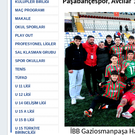
Paşabahçespor, Avcılar 
KULÜPLER BİRLİĞİ
MAÇ PROGRAMI
MAKALE
OKUL SPORLARI
PLAY OUT
PROFESYONEL LİGLER
SAL KLASMAN GRUBU
SPOR OKULLARI
TENİS
TÜFAD
U 11 LİGİ
U 12 LİGİ
U 14 GELİŞİM LİGİ
U 15 A LİGİ
U 15 B LİGİ
U 15 TÜRKİYE
İBB Gaziosmanpaşa Ha
BİRİNCİLİĞİ