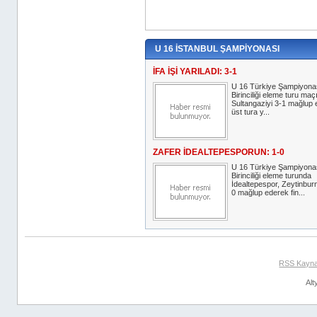
U 16 İSTANBUL ŞAMPİYONASI
İFA İŞİ YARILADI: 3-1
U 16 Türkiye Şampiyonas
Birinciliği eleme turu maç
Sultangaziyi 3-1 mağlup 
üst tura y...
ZAFER İDEALTEPESPORUN: 1-0
U 16 Türkiye Şampiyonas
Birinciliği eleme turunda
İdealtepespor, Zeytinburn
0 mağlup ederek fin...
RSS Kayna
Alt