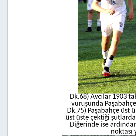
Dk.68) Avcılar 1903 
vuruşunda Paşabahçe t
Dk.75) Paşabahçe üst üs
üst üste çektiği şutlarda
Diğerinde ise ardında
noktası 