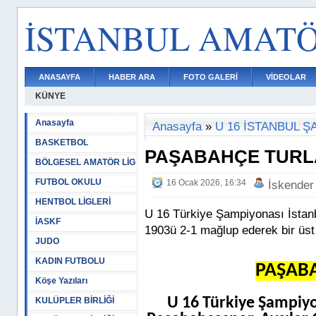
İSTANBUL AMAT
ANASAYFA
HABER ARA
FOTO GALERİ
VİDEOLAR
KÜNYE
Anasayfa
Anasayfa
»
U 16 İSTANBUL 
BASKETBOL
PAŞABAHÇE TURLA
BÖLGESEL AMATÖR LİG
FUTBOL OKULU
16 Ocak 2026, 16:34
İskender
HENTBOL LİGLERİ
U 16 Türkiye Şampiyonası İstan
İASKF
1903ü 2-1 mağlup ederek bir üst 
JUDO
KADIN FUTBOLU
PAŞABA
Köşe Yazıları
U 16 Türkiye Şampiy
KULÜPLER BİRLİĞİ