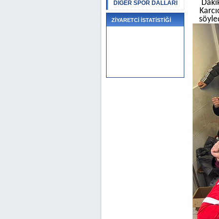
Daki
DİĞER SPOR DALLARI
Karcı
söyle
ZİYARETCİ İSTATİSTİĞİ