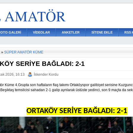
L AMATÖR
FOTO GALERİ
VİDEOLAR
ANKETLER
SİTENE EKLE
RSS 
a
»
SÜPER AMATÖR KÜME
KÖY SERİYE BAĞLADI: 2-1
ak 2026, 16:13
İskender Kordu
ör Küme 4.Grupta son haftaların flaş takımı Ortaköyspor galibiyet serisine Kuzgu
 Beşiktaş temsilcisi sahadan 2-1 galip ayrılarak üstüste yedinci, son 9 maçta da sek
ORTAKÖY SERİYE BAĞLADI: 2-1