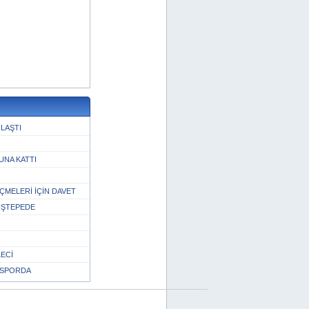
LAŞTI
UNA KATTI
ÇMELERİ İÇİN DAVET
UŞTEPEDE
ECİ
LSPORDA