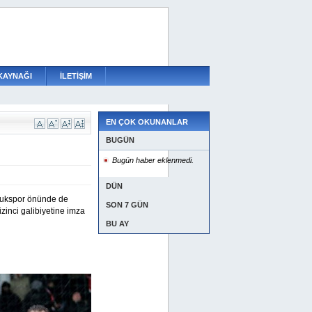
KAYNAĞI
İLETİŞİM
EN ÇOK OKUNANLAR
BUGÜN
Bugün haber eklenmedi.
DÜN
ncukspor önünde de
SON 7 GÜN
izinci galibiyetine imza
BU AY