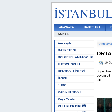
İSTANBU
ANASAYFA
HABER ARA
KÜNYE
Anasayfa
Anasayf
BASKETBOL
ORTA
BÖLGESEL AMATÖR LİG
19 Oc
FUTBOL OKULU
HENTBOL LİGLERİ
Süper Amat
devam etti.
İASKF
attı.
JUDO
KADIN FUTBOLU
Köşe Yazıları
KULÜPLER BİRLİĞİ