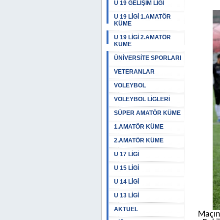
U 19 GELİŞİM LİGİ
U 19 LİGİ 1.AMATÖR
KÜME
U 19 LİGİ 2.AMATÖR
KÜME
ÜNİVERSİTE SPORLARI
VETERANLAR
VOLEYBOL
VOLEYBOL LİGLERİ
SÜPER AMATÖR KÜME
1.AMATÖR KÜME
2.AMATÖR KÜME
U 17 LİGİ
U 15 LİGİ
U 14 LİGİ
U 13 LİGİ
AKTÜEL
Maçın 