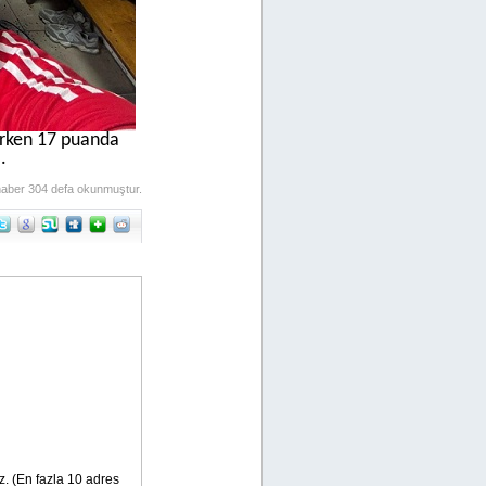
urken 17 puanda
ı.
aber 304 defa okunmuştur.