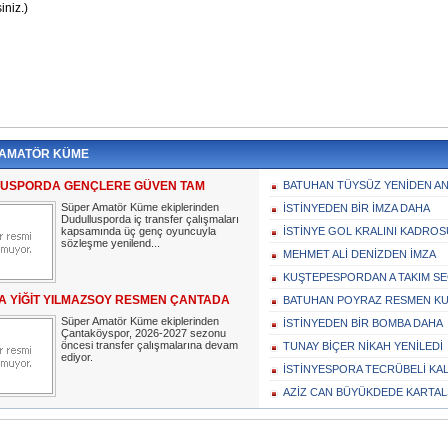
 AMATÖR KÜME
USPORDA GENÇLERE GÜVEN TAM
BATUHAN TÜYSÜZ YENİDEN AN
Süper Amatör Küme ekiplerinden
İSTİNYEDEN BİR İMZA DAHA
Dudullusporda iç transfer çalışmaları
kapsamında üç genç oyuncuyla
İSTİNYE GOL KRALINI KADROS
sözleşme yenilend...
MEHMET ALİ DENİZDEN İMZA
KUŞTEPESPORDAN A TAKIM SE
A YİĞİT YILMAZSOY RESMEN ÇANTADA
BATUHAN POYRAZ RESMEN K
Süper Amatör Küme ekiplerinden
İSTİNYEDEN BİR BOMBA DAHA
Çantaköyspor, 2026-2027 sezonu
öncesi transfer çalışmalarına devam
TUNAY BİÇER NİKAH YENİLEDİ
ediyor.
İSTİNYESPORA TECRÜBELİ KAL
AZİZ CAN BÜYÜKDEDE KARTA