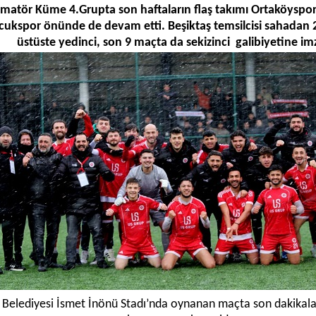
matör Küme 4.Grupta son haftaların flaş takımı Ortaköyspor 
ukspor önünde de devam etti. Beşiktaş temsilcisi sahadan 2-
üstüste yedinci, son 9 maçta da sekizinci
galibiyetine imz
 Belediyesi İsmet İnönü Stadı’nda oynanan maçta son dakikala