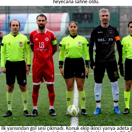
heyecana sahne oldu.
ilk yarısından gol sesi çıkmadı. Konuk ekip ikinci yarıya adeta g