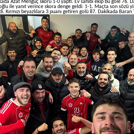
kada Azat Mengüç skoru 1-0 yaptı. Ev sahibi ekip bu gole 76. 
oğlu ile yanıt verince skora denge geldi: 1-1. Maçta son sözü 
di. Kırmızı beyazlılara 3 puanı getiren golü 87. Dakikada Baran 