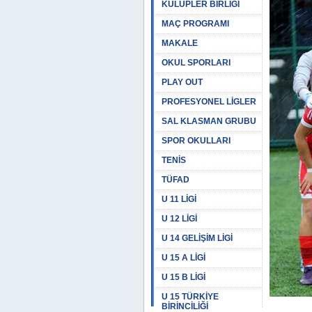
KULÜPLER BİRLİĞİ
MAÇ PROGRAMI
MAKALE
OKUL SPORLARI
PLAY OUT
PROFESYONEL LİGLER
SAL KLASMAN GRUBU
SPOR OKULLARI
TENİS
TÜFAD
U 11 LİGİ
U 12 LİGİ
U 14 GELİŞİM LİGİ
U 15 A LİGİ
U 15 B LİGİ
U 15 TÜRKİYE
BİRİNCİLİĞİ