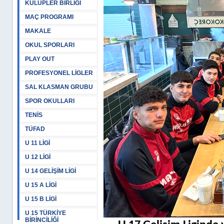
KULÜPLER BİRLİĞİ
MAÇ PROGRAMI
MAKALE
OKUL SPORLARI
PLAY OUT
PROFESYONEL LİGLER
SAL KLASMAN GRUBU
SPOR OKULLARI
TENİS
TÜFAD
U 11 LİGİ
U 12 LİGİ
U 14 GELİŞİM LİGİ
U 15 A LİGİ
U 15 B LİGİ
U 15 TÜRKİYE
BİRİNCİLİĞİ