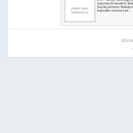
maçında Arnavutköy Bele
Büyükçekmece Belediye
başından sonuna kad...
RSS Ka