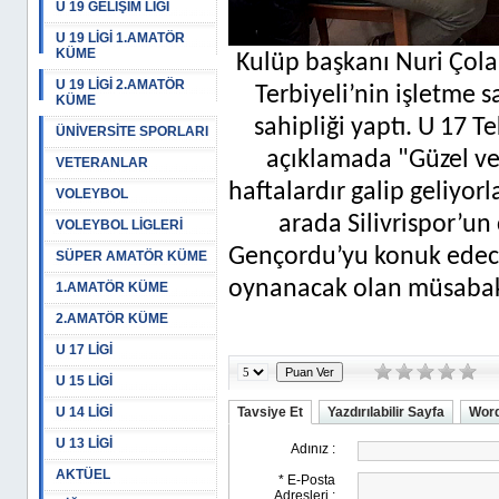
U 19 GELİŞİM LİGİ
U 19 LİGİ 1.AMATÖR
KÜME
Kulüp başkanı Nuri Çol
U 19 LİGİ 2.AMATÖR
Terbiyeli’nin işletme 
KÜME
sahipliği yaptı. U 17 
ÜNİVERSİTE SPORLARI
açıklamada "Güzel ve 
VETERANLAR
haftalardır galip geliyor
VOLEYBOL
arada Silivrispor’u
VOLEYBOL LİGLERİ
Gençordu’yu konuk edeceğ
SÜPER AMATÖR KÜME
oynanacak olan müsabakan
1.AMATÖR KÜME
2.AMATÖR KÜME
U 17 LİGİ
U 15 LİGİ
U 14 LİGİ
Tavsiye Et
Yazdırılabilir Sayfa
Word
U 13 LİGİ
AKTÜEL