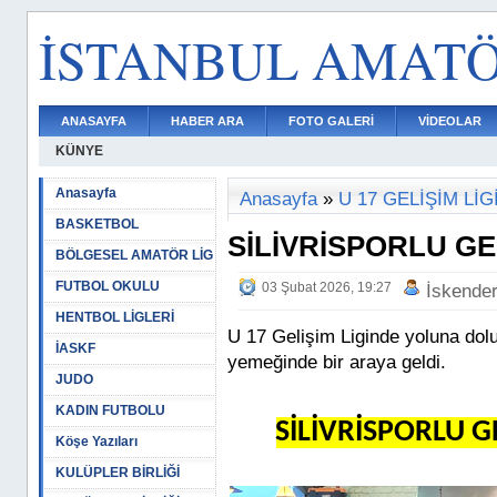
İSTANBUL AMAT
ANASAYFA
HABER ARA
FOTO GALERİ
VİDEOLAR
KÜNYE
Anasayfa
Anasayfa
»
U 17 GELİŞİM LİG
BASKETBOL
SİLİVRİSPORLU G
BÖLGESEL AMATÖR LİG
FUTBOL OKULU
03 Şubat 2026, 19:27
İskende
HENTBOL LİGLERİ
U 17 Gelişim Liginde yoluna dolud
İASKF
yemeğinde bir araya geldi.
JUDO
KADIN FUTBOLU
SİLİVRİSPORLU G
Köşe Yazıları
KULÜPLER BİRLİĞİ