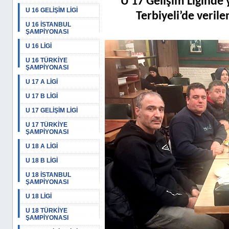
U 17 Gelişim Liginde 
U 16 GELİŞİM LİGİ
Terbiyeli’de veril
U 16 İSTANBUL
ŞAMPİYONASI
U 16 LİGİ
U 16 TÜRKİYE
ŞAMPİYONASI
U 17 A LİGİ
U 17 B LİGİ
U 17 GELİŞİM LİGİ
U 17 TÜRKİYE
ŞAMPİYONASI
U 18 A LİGİ
U 18 B LİGİ
U 18 İSTANBUL
ŞAMPİYONASI
U 18 LİGİ
U 18 TÜRKİYE
ŞAMPİYONASI