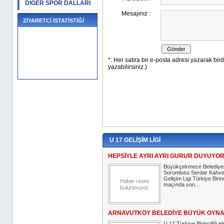
DİĞER SPOR DALLARI
ZİYARETCİ İSTATİSTİĞİ
U 17 GELİŞİM LİGİ
HEPSİYLE AYRI AYRI GURUR DUYUYO
Büyükçekmece Belediyes
Sorumlusu Serdar Kahve
Gelişim Ligi Türkiye Birin
maçında son...
ARNAVUTKÖY BELEDİYE BÜYÜK OYNAD
U 17 Türkiye Birinciliği e