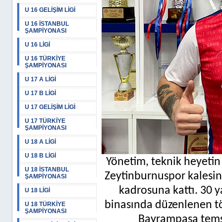
U 16 GELİŞİM LİGİ
U 16 İSTANBUL
ŞAMPİYONASI
U 16 LİGİ
U 16 TÜRKİYE
ŞAMPİYONASI
U 17 A LİGİ
U 17 B LİGİ
U 17 GELİŞİM LİGİ
U 17 TÜRKİYE
ŞAMPİYONASI
U 18 A LİGİ
U 18 B LİGİ
Yönetim, teknik heyetin
U 18 İSTANBUL
Zeytinburnuspor kalesini
ŞAMPİYONASI
kadrosuna kattı. 30 
U 18 LİGİ
binasında düzenlenen tö
U 18 TÜRKİYE
ŞAMPİYONASI
Bayrampaşa temsi