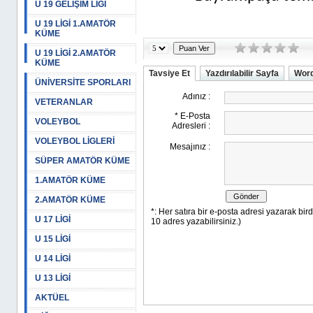
U 19 GELİŞİM LİGİ
U 19 LİGİ 1.AMATÖR
KÜME
U 19 LİGİ 2.AMATÖR
KÜME
Tavsiye Et
Yazdırılabilir Sayfa
Word
ÜNİVERSİTE SPORLARI
VETERANLAR
VOLEYBOL
VOLEYBOL LİGLERİ
SÜPER AMATÖR KÜME
1.AMATÖR KÜME
2.AMATÖR KÜME
U 17 LİGİ
U 15 LİGİ
U 14 LİGİ
U 13 LİGİ
AKTÜEL