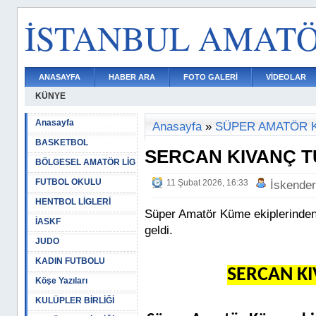
İSTANBUL AMAT
ANASAYFA
HABER ARA
FOTO GALERİ
VİDEOLAR
KÜNYE
Anasayfa
Anasayfa
»
SÜPER AMATÖR 
BASKETBOL
SERCAN KIVANÇ 
BÖLGESEL AMATÖR LİG
FUTBOL OKULU
11 Şubat 2026, 16:33
İskende
HENTBOL LİGLERİ
Süper Amatör Küme ekiplerinden
İASKF
geldi.
JUDO
KADIN FUTBOLU
SERCAN K
Köşe Yazıları
KULÜPLER BİRLİĞİ