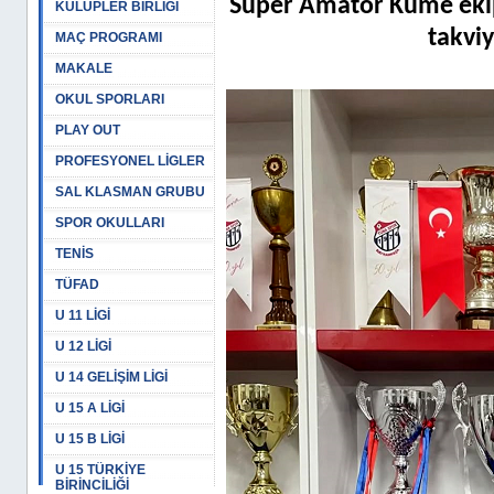
Süper Amatör Küme eki
KULÜPLER BİRLİĞİ
takviy
MAÇ PROGRAMI
MAKALE
OKUL SPORLARI
PLAY OUT
PROFESYONEL LİGLER
SAL KLASMAN GRUBU
SPOR OKULLARI
TENİS
TÜFAD
U 11 LİGİ
U 12 LİGİ
U 14 GELİŞİM LİGİ
U 15 A LİGİ
U 15 B LİGİ
U 15 TÜRKİYE
BİRİNCİLİĞİ