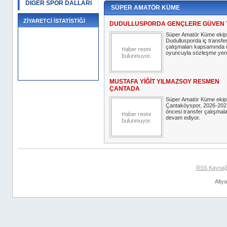
DİĞER SPOR DALLARI
SÜPER AMATÖR KÜME
ZİYARETCİ İSTATİSTİĞİ
DUDULLUSPORDA GENÇLERE GÜVEN 
Süper Amatör Küme ekip
Dudullusporda iç transfe
çalışmaları kapsamında
oyuncuyla sözleşme yeni
MUSTAFA YİĞİT YILMAZSOY RESMEN
ÇANTADA
Süper Amatör Küme ekip
Çantaköyspor, 2026-202
öncesi transfer çalışmal
devam ediyor.
RSS Kaynağ
Alty