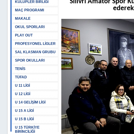
Silivri Amatör Spor K
KULÜPLER BİRLİĞİ
ederek
MAÇ PROGRAMI
MAKALE
OKUL SPORLARI
PLAY OUT
PROFESYONEL LİGLER
SAL KLASMAN GRUBU
SPOR OKULLARI
TENİS
TÜFAD
U 11 LİGİ
U 12 LİGİ
U 14 GELİŞİM LİGİ
U 15 A LİGİ
U 15 B LİGİ
U 15 TÜRKİYE
BİRİNCİLİĞİ