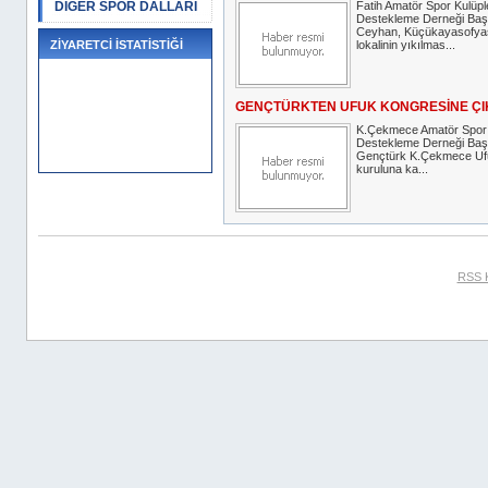
DİĞER SPOR DALLARI
Fatih Amatör Spor Kulüple
Destekleme Derneği Ba
Ceyhan, Küçükayasofya
ZİYARETCİ İSTATİSTİĞİ
lokalinin yıkılmas...
GENÇTÜRKTEN UFUK KONGRESİNE Ç
K.Çekmece Amatör Spor K
Destekleme Derneği Ba
Gençtürk K.Çekmece Uf
kuruluna ka...
RSS 