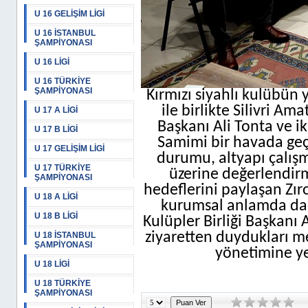
U 16 GELİŞİM LİGİ
U 16 İSTANBUL
ŞAMPİYONASI
U 16 LİGİ
U 16 TÜRKİYE
ŞAMPİYONASI
Kırmızı siyahlı kulübün
ile birlikte Silivri A
U 17 A LİGİ
Başkanı Ali Tonta ve ik
U 17 B LİGİ
Samimi bir havada geç
U 17 GELİŞİM LİGİ
durumu, altyapı çalışma
U 17 TÜRKİYE
üzerine değerlendir
ŞAMPİYONASI
hedeflerini paylaşan Zır
U 18 A LİGİ
kurumsal anlamda daha 
U 18 B LİGİ
Kulüpler Birliği Başkanı 
ziyaretten duydukları me
U 18 İSTANBUL
ŞAMPİYONASI
yönetimine ye
U 18 LİGİ
U 18 TÜRKİYE
ŞAMPİYONASI