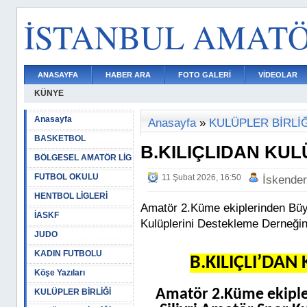
İSTANBUL AMAT
ANASAYFA
HABER ARA
FOTO GALERİ
VİDEOLAR
KÜNYE
Anasayfa
Anasayfa
»
KULÜPLER BİRLİĞ
BASKETBOL
B.KILIÇLIDAN KUL
BÖLGESEL AMATÖR LİG
FUTBOL OKULU
11 Şubat 2026, 16:50
İskende
HENTBOL LİGLERİ
Amatör 2.Küme ekiplerinden Büyü
İASKF
Kulüplerini Destekleme Derneğini
JUDO
KADIN FUTBOLU
B.KILIÇLI’DAN
Köşe Yazıları
Amatör 2.Küme ekipler
KULÜPLER BİRLİĞİ