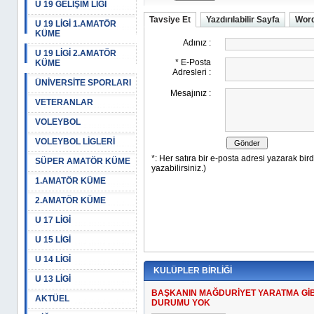
U 19 GELİŞİM LİGİ
Tavsiye Et
Yazdırılabilir Sayfa
Word
U 19 LİGİ 1.AMATÖR
KÜME
U 19 LİGİ 2.AMATÖR
KÜME
ÜNİVERSİTE SPORLARI
VETERANLAR
VOLEYBOL
VOLEYBOL LİGLERİ
SÜPER AMATÖR KÜME
1.AMATÖR KÜME
2.AMATÖR KÜME
U 17 LİGİ
U 15 LİGİ
U 14 LİGİ
KULÜPLER BİRLİĞİ
U 13 LİGİ
BAŞKANIN MAĞDURİYET YARATMA GİB
AKTÜEL
DURUMU YOK