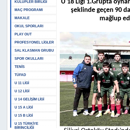
U 18 Ligi 1.Grupta oyn
KULÜPLER BİRLİĞİ
şeklinde geçen 90 
MAÇ PROGRAMI
mağlup ede
MAKALE
OKUL SPORLARI
PLAY OUT
PROFESYONEL LİGLER
SAL KLASMAN GRUBU
SPOR OKULLARI
TENİS
TÜFAD
U 11 LİGİ
U 12 LİGİ
U 14 GELİŞİM LİGİ
U 15 A LİGİ
U 15 B LİGİ
U 15 TÜRKİYE
BİRİNCİLİĞİ