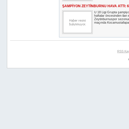
ŞAMPİYON ZEYTİNBURNU HAVA ATTI: 6
U 18 Ligi Grupta şampiy
haftalar öncesinden ilan
Zeytinburnuspor sezonu
maçında Kocamustafapaş
RSS Ka