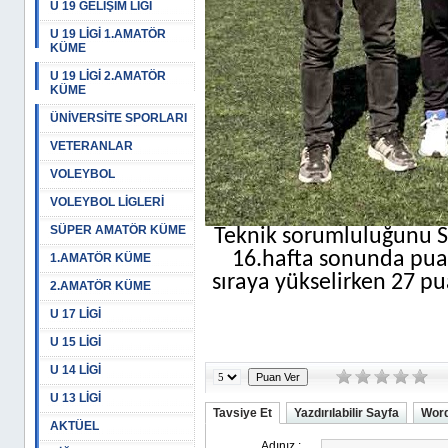
U 19 GELİŞİM LİGİ
U 19 LİGİ 1.AMATÖR
KÜME
U 19 LİGİ 2.AMATÖR
KÜME
ÜNİVERSİTE SPORLARI
VETERANLAR
VOLEYBOL
VOLEYBOL LİGLERİ
SÜPER AMATÖR KÜME
Teknik sorumluluğunu 
16.hafta sonunda puan
1.AMATÖR KÜME
sıraya yükselirken 27 p
2.AMATÖR KÜME
U 17 LİGİ
U 15 LİGİ
U 14 LİGİ
U 13 LİGİ
Tavsiye Et
Yazdırılabilir Sayfa
Word
AKTÜEL