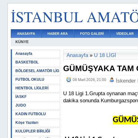
İSTANBUL AMAT
ANASAYFA
HABER ARA
FOTO GALERİ
VİDEOLAR
KÜNYE
Anasayfa
Anasayfa
»
U 18 LİGİ
BASKETBOL
GÜMÜŞYAKA TAM G
BÖLGESEL AMATÖR LİG
FUTBOL OKULU
08 Mart 2026, 21:00
İskender
HENTBOL LİGLERİ
U 18 Ligi 1.Grupta oynanan maç
İASKF
dakika sonunda Kumburgazsporu 
JUDO
KADIN FUTBOLU
GÜMÜŞ
Köşe Yazıları
KULÜPLER BİRLİĞİ