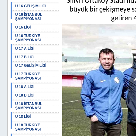
Silivri Ortaköy Stadı’
U 16 GELİŞİM LİGİ
büyük bir çekişmeye sa
U 16 İSTANBUL
getiren 
ŞAMPİYONASI
U 16 LİGİ
U 16 TÜRKİYE
ŞAMPİYONASI
U 17 A LİGİ
U 17 B LİGİ
U 17 GELİŞİM LİGİ
U 17 TÜRKİYE
ŞAMPİYONASI
U 18 A LİGİ
U 18 B LİGİ
U 18 İSTANBUL
ŞAMPİYONASI
U 18 LİGİ
U 18 TÜRKİYE
ŞAMPİYONASI