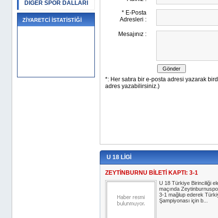
DİĞER SPOR DALLARI
ZİYARETCİ İSTATİSTİĞİ
U 18 LİGİ
ZEYTİNBURNU BİLETİ KAPTI: 3-1
U 18 Türkiye Birinciliği e
maçında Zeytinburnuspo
3-1 mağlup ederek Türki
Şampiyonası için b...