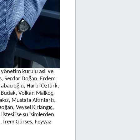
 yönetim kurulu asil ve
es, Serdar Doğan, Erdem
Arabacıoğlu, Harbi Öztürk,
 Budak, Volkan Malkoç,
ız, Mustafa Altıntartı,
oğan, Veysel Kırlangıç,
stesi ise şu isimlerden
, İrem Gürses, Feyyaz