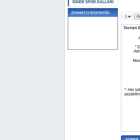
DİĞER SPOR DALLARI
ZİYARETCİ İSTATİSTİĞİ
Tavsiye 
SÜPER