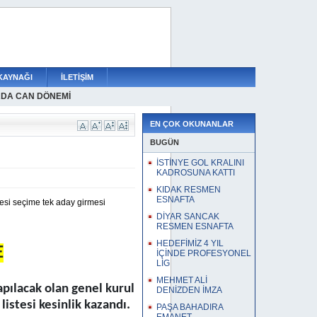
KAYNAĞI
İLETİŞİM
RDA CAN DÖNEMİ
 İMZAYA DOYMUYOR
A GENÇLERE GÜVEN TAM
Ş DÖNEMİ
YILMAZSOY RESMEN ÇANTADA
İR SEZON DAHA
SPORDAN ORTA SAHAYA TAKVİYE
 YENİDEN ANLAŞTI
İFLERİ DEĞERLENDİRİYOR
İMZA DAHA
N GÜMÜŞSUYUNDA
EN ÇOK OKUNANLAR
BUGÜN
İSTİNYE GOL KRALINI
KADROSUNA KATTI
KIDAK RESMEN
ESNAFTA
si seçime tek aday girmesi
DİYAR SANCAK
RESMEN ESNAFTA
HEDEFİMİZ 4 YIL
E
İÇİNDE PROFESYONEL
LİG
MEHMET ALİ
ılacak olan genel kurul
DENİZDEN İMZA
istesi kesinlik kazandı.
PAŞA BAHADIRA