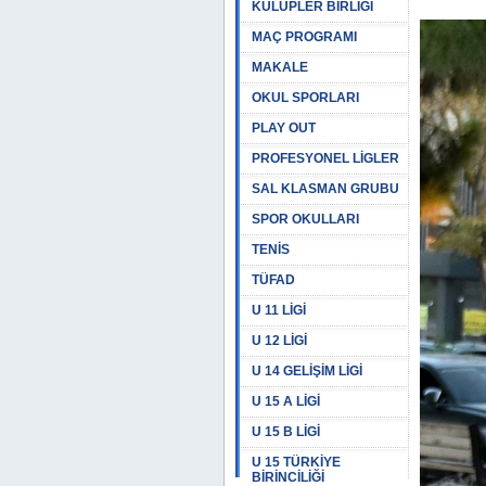
KULÜPLER BİRLİĞİ
MAÇ PROGRAMI
MAKALE
OKUL SPORLARI
PLAY OUT
PROFESYONEL LİGLER
SAL KLASMAN GRUBU
SPOR OKULLARI
TENİS
TÜFAD
U 11 LİGİ
U 12 LİGİ
U 14 GELİŞİM LİGİ
U 15 A LİGİ
U 15 B LİGİ
U 15 TÜRKİYE
BİRİNCİLİĞİ