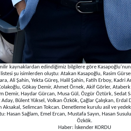
ilir kaynaklardan edindiğimiz bilgilere göre Kasapoğlu’nun
listesi şu isimlerden oluştu: Atakan Kasapoğlu, Rasim Gürs
ra, Ali Şahin, Yekta Güreş, Halil Şahin, Fatih Erboy, Kadri 
Çolakoğlu, Gökay Demir, Ahmet Örnek, Akif Görler, Ataberk
 Demir, Haydar Gürcan, Musa Gül, Özgür Öztürk, Sedat Sak
Aday, Bülent Yüksel, Volkan Özkök, Çağlar Çalışkan, Erdal D
 Aksakal, Selimcan Tokcan. Denetleme kurulu asil ve yedek li
tu: Hasan Sağlam, Emel Ercan, Mustafa Sayın, Hasan Susulu
Özkök.
Haber: İskender KORDU