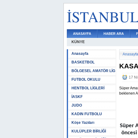
İSTANBU
ANASAYFA
HABER ARA
KÜNYE
Anasayfa
Anasayf
BASKETBOL
KASA
BÖLGESEL AMATÖR LİG
17 Ni
FUTBOL OKULU
HENTBOL LİGLERİ
Süper Amat
beklenen A
İASKF
JUDO
KADIN FUTBOLU
Köşe Yazıları
Süper A
KULÜPLER BİRLİĞİ
öncesi