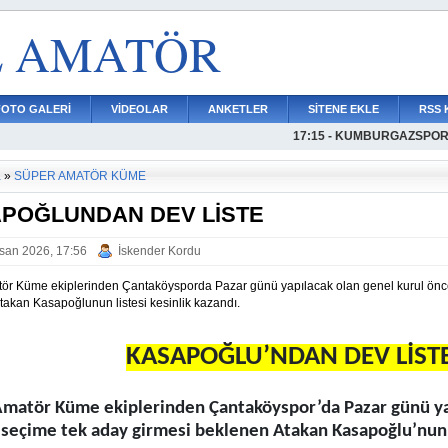
L AMATÖR
FOTO GALERİ
VİDEOLAR
ANKETLER
SİTENE EKLE
RSS 
17:15 - KUMBURGAZSPO
17:21 - KÜÇÜKÇEKMECE
17:06 - DUDULLUSPORD
16:54 - AYAZAĞADA TANI
16:42 - MUSTAFA YİĞİT 
16:36 - ARDA ÖZBENLE B
16:30 - KÜÇÜKÇEKMECE
16:22 - BATUHAN TÜYSÜZ
16:09 - DENİZ DAL TEKL
16:03 - İSTİNYEDEN BİR 
15:56 - ATMACA RESME
a
»
SÜPER AMATÖR KÜME
POĞLUNDAN DEV LİSTE
san 2026, 17:56
İskender Kordu
ör Küme ekiplerinden Çantaköysporda Pazar günü yapılacak olan genel kurul önce
takan Kasapoğlunun listesi kesinlik kazandı.
KASAPOĞLU’NDAN DEV LİST
matör Küme ekiplerinden Çantaköyspor’da Pazar günü yap
 seçime tek aday girmesi beklenen Atakan Kasapoğlu’nun l