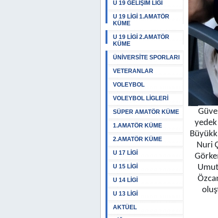
U 19 GELİŞİM LİGİ
U 19 LİGİ 1.AMATÖR
KÜME
U 19 LİGİ 2.AMATÖR
KÜME
ÜNİVERSİTE SPORLARI
VETERANLAR
VOLEYBOL
VOLEYBOL LİGLERİ
Güven
SÜPER AMATÖR KÜME
yedek 
1.AMATÖR KÜME
Büyükka
2.AMATÖR KÜME
Nuri 
U 17 LİGİ
Görkem
U 15 LİGİ
Umut 
Özcan
U 14 LİGİ
oluş
U 13 LİGİ
AKTÜEL