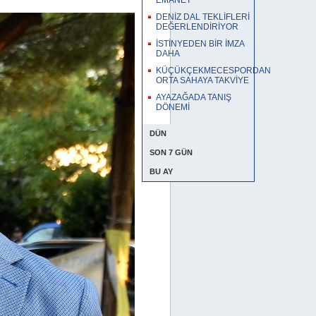
EMANET
DENİZ DAL TEKLİFLERİ
DEĞERLENDİRİYOR
İSTİNYEDEN BİR İMZA
DAHA
KÜÇÜKÇEKMECESPORDAN
ORTA SAHAYA TAKVİYE
AYAZAĞADA TANIŞ
DÖNEMİ
DÜN
SON 7 GÜN
BU AY