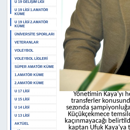
U 19 GELİŞİM LİGİ
U 19 LİGİ 1.AMATÖR
KÜME
U 19 LİGİ 2.AMATÖR
KÜME
ÜNİVERSİTE SPORLARI
VETERANLAR
VOLEYBOL
VOLEYBOL LİGLERİ
SÜPER AMATÖR KÜME
1.AMATÖR KÜME
2.AMATÖR KÜME
U 17 LİGİ
Yönetimin Kaya'yı 
U 15 LİGİ
transferler konusunda
sezonda şampiyonluğa
U 14 LİGİ
Küçükçekmece temsilcis
U 13 LİGİ
kaçınmayacağı belirtil
AKTÜEL
kaptan Ufuk Kaya'ya t