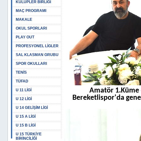
KULÜPLER BİRLİĞİ
MAÇ PROGRAMI
MAKALE
OKUL SPORLARI
PLAY OUT
PROFESYONEL LİGLER
SAL KLASMAN GRUBU
SPOR OKULLARI
TENİS
TÜFAD
Amatör 1.Küme 
U 11 LİGİ
Bereketlispor'da genel
U 12 LİGİ
U 14 GELİŞİM LİGİ
U 15 A LİGİ
U 15 B LİGİ
U 15 TÜRKİYE
BİRİNCİLİĞİ