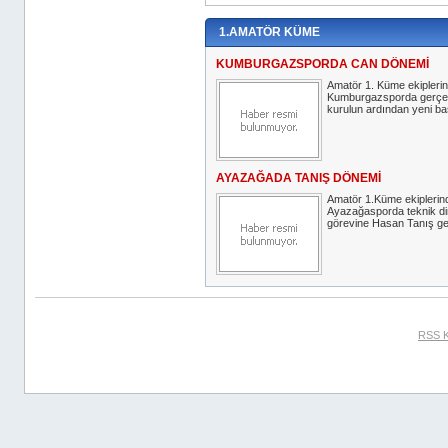
1.AMATÖR KÜME
KUMBURGAZSPORDA CAN DÖNEMİ
Amatör 1. Küme ekipleri
Kumburgazsporda gerçekl
kurulun ardından yeni baş
AYAZAĞADA TANIŞ DÖNEMİ
Amatör 1.Küme ekiplerin
Ayazağasporda teknik di
görevine Hasan Tanış geti
RSS K