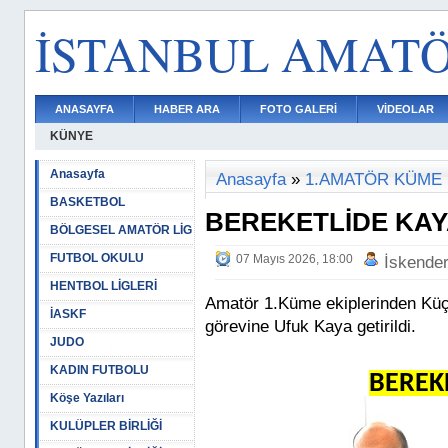
İSTANBUL AMAT
ANASAYFA
HABER ARA
FOTO GALERİ
VİDEOLAR
KÜNYE
Anasayfa
Anasayfa
»
1.AMATÖR KÜME
BASKETBOL
BEREKETLİDE KAY
BÖLGESEL AMATÖR LİG
FUTBOL OKULU
07 Mayıs 2026, 18:00
İskende
HENTBOL LİGLERİ
Amatör 1.Küme ekiplerinden Küç
İASKF
görevine Ufuk Kaya getirildi.
JUDO
KADIN FUTBOLU
BEREK
Köşe Yazıları
KULÜPLER BİRLİĞİ