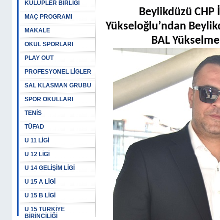
KULÜPLER BİRLİĞİ
Beylikdüzü CHP 
MAÇ PROGRAMI
Yükseloğlu’ndan Beylik
MAKALE
BAL Yükselme 
OKUL SPORLARI
PLAY OUT
PROFESYONEL LİGLER
SAL KLASMAN GRUBU
SPOR OKULLARI
TENİS
TÜFAD
U 11 LİGİ
U 12 LİGİ
U 14 GELİŞİM LİGİ
U 15 A LİGİ
U 15 B LİGİ
U 15 TÜRKİYE
BİRİNCİLİĞİ