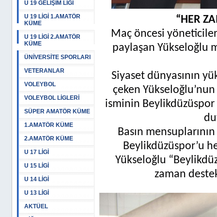
U 19 GELİŞİM LİGİ
U 19 LİGİ 1.AMATÖR
“HER Z
KÜME
Maç öncesi yöneticilerl
U 19 LİGİ 2.AMATÖR
KÜME
paylaşan Yükseloğlu 
ÜNİVERSİTE SPORLARI
VETERANLAR
Siyaset dünyasının yük
VOLEYBOL
çeken Yükseloğlu’nun 
VOLEYBOL LİGLERİ
isminin Beylikdüzüspor 
SÜPER AMATÖR KÜME
du
1.AMATÖR KÜME
Basın mensuplarının 
2.AMATÖR KÜME
Beylikdüzüspor’u he
U 17 LİGİ
Yükseloğlu “Beylikdü
U 15 LİGİ
zaman destekl
U 14 LİGİ
U 13 LİGİ
AKTÜEL