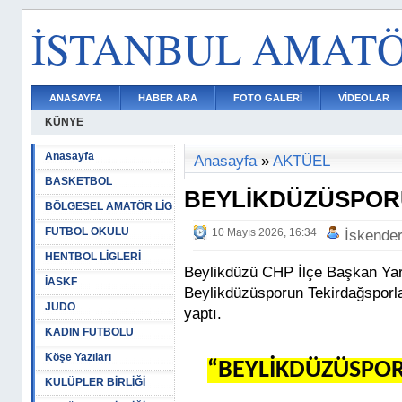
İSTANBUL AMAT
ANASAYFA
HABER ARA
FOTO GALERİ
VİDEOLAR
KÜNYE
Anasayfa
Anasayfa
»
AKTÜEL
BASKETBOL
BEYLİKDÜZÜSPOR
BÖLGESEL AMATÖR LİG
FUTBOL OKULU
10 Mayıs 2026, 16:34
İskende
HENTBOL LİGLERİ
Beylikdüzü CHP İlçe Başkan Ya
İASKF
Beylikdüzüsporun Tekirdağsporl
JUDO
yaptı.
KADIN FUTBOLU
Köşe Yazıları
“BEYLİKDÜZÜSPOR
KULÜPLER BİRLİĞİ