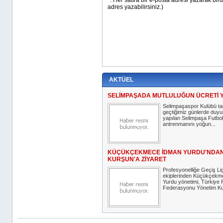
AKTÜEL
SELİMPAŞADA MUTLULUĞUN ÜCRETİ 
Selimpaşaspor Kulübü ta
geçtiğimiz günlerde duy
yapılan Selimpaşa Futbol 
antrenmanını yoğun...
KÜÇÜKÇEKMECE İDMAN YURDU'NDA
KURŞUN'A ZİYARET
Profesyonelliğe Geçiş Lig
ekiplerinden Küçükçekm
Yurdu yönetimi, Türkiye 
Federasyonu Yönetim Kur