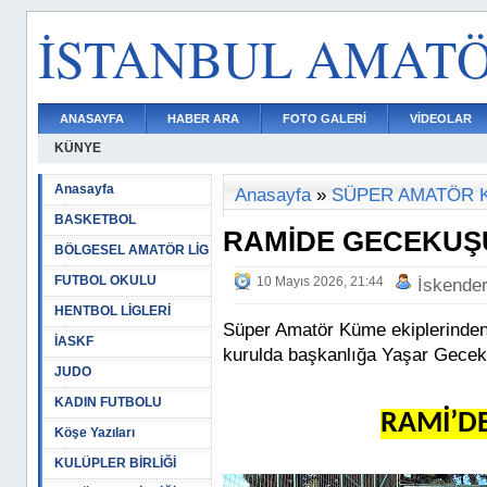
İSTANBUL AMAT
ANASAYFA
HABER ARA
FOTO GALERİ
VİDEOLAR
KÜNYE
Anasayfa
Anasayfa
»
SÜPER AMATÖR 
BASKETBOL
RAMİDE GECEKUŞ
BÖLGESEL AMATÖR LİG
FUTBOL OKULU
10 Mayıs 2026, 21:44
İskende
HENTBOL LİGLERİ
Süper Amatör Küme ekiplerinden
İASKF
kurulda başkanlığa Yaşar Geceku
JUDO
KADIN FUTBOLU
RAMİ’D
Köşe Yazıları
KULÜPLER BİRLİĞİ