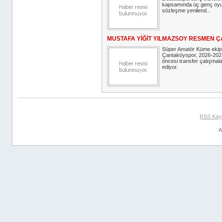
kapsamında üç genç oy
sözleşme yenilend...
MUSTAFA YİĞİT YILMAZSOY RESMEN 
Süper Amatör Küme ekip
Çantaköyspor, 2026-202
öncesi transfer çalışma
ediyor.
RSS Kay
A