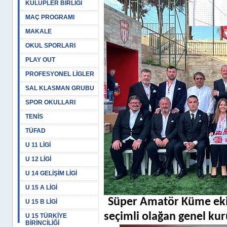
KULÜPLER BİRLİĞİ
MAÇ PROGRAMI
MAKALE
OKUL SPORLARI
PLAY OUT
PROFESYONEL LİGLER
SAL KLASMAN GRUBU
SPOR OKULLARI
TENİS
TÜFAD
U 11 LİGİ
U 12 LİGİ
U 14 GELİŞİM LİGİ
U 15 A LİGİ
Süper Amatör Küme eki
U 15 B LİGİ
seçimli olağan genel kur
U 15 TÜRKİYE
BİRİNCİLİĞİ