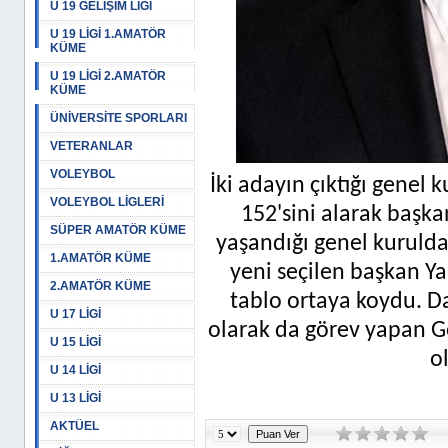
U 19 GELİŞİM LİGİ
U 19 LİGİ 1.AMATÖR
KÜME
U 19 LİGİ 2.AMATÖR
KÜME
ÜNİVERSİTE SPORLARI
VETERANLAR
VOLEYBOL
İki adayın çıktığı genel
VOLEYBOL LİGLERİ
152'sini alarak başka
SÜPER AMATÖR KÜME
yaşandığı genel kurulda
1.AMATÖR KÜME
yeni seçilen başkan Ya
2.AMATÖR KÜME
tablo ortaya koydu. D
U 17 LİGİ
olarak da görev yapan G
U 15 LİGİ
o
U 14 LİGİ
U 13 LİGİ
AKTÜEL