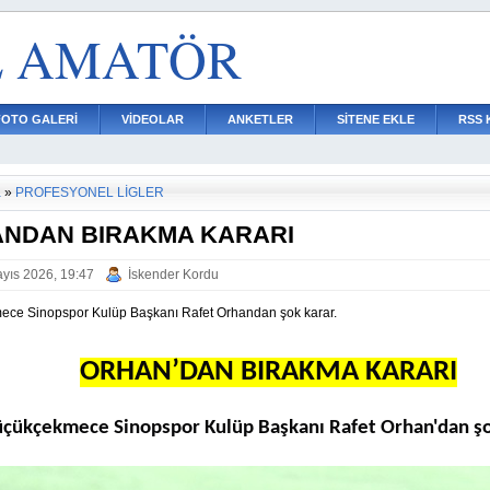
L AMATÖR
FOTO GALERİ
VİDEOLAR
ANKETLER
SİTENE EKLE
RSS 
a
»
PROFESYONEL LİGLER
NDAN BIRAKMA KARARI
yıs 2026, 19:47
İskender Kordu
ce Sinopspor Kulüp Başkanı Rafet Orhandan şok karar.
ORHAN’DAN BIRAKMA KARARI
çükçekmece Sinopspor Kulüp Başkanı Rafet Orhan'dan şo