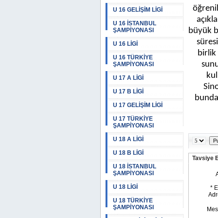
öğrenil
U 16 GELİŞİM LİGİ
açıkl
U 16 İSTANBUL
büyük b
ŞAMPİYONASI
süres
U 16 LİGİ
birli
U 16 TÜRKİYE
sunu
ŞAMPİYONASI
ku
U 17 A LİGİ
Sino
U 17 B LİGİ
bundan
U 17 GELİŞİM LİGİ
U 17 TÜRKİYE
ŞAMPİYONASI
U 18 A LİGİ
U 18 B LİGİ
Tavsiye 
U 18 İSTANBUL
ŞAMPİYONASI
U 18 LİGİ
U 18 TÜRKİYE
ŞAMPİYONASI