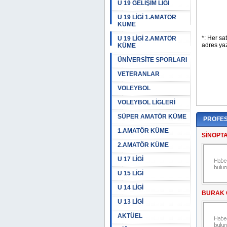
U 19 GELİŞİM LİGİ
U 19 LİGİ 1.AMATÖR
KÜME
U 19 LİGİ 2.AMATÖR
KÜME
ÜNİVERSİTE SPORLARI
VETERANLAR
VOLEYBOL
VOLEYBOL LİGLERİ
SÜPER AMATÖR KÜME
PROFES
1.AMATÖR KÜME
SİNOPT
2.AMATÖR KÜME
U 17 LİGİ
U 15 LİGİ
U 14 LİGİ
BURAK 
U 13 LİGİ
AKTÜEL