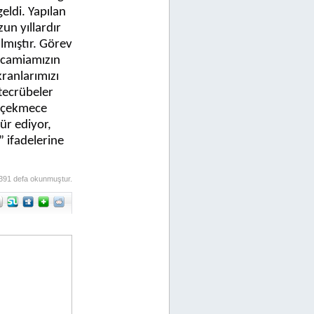
eldi. Yapılan
un yıllardır
lmıştır. Görev
e camiamızın
kranlarımızı
 tecrübeler
ükçekmece
ür ediyor,
” ifadelerine
391 defa okunmuştur.