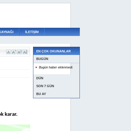
KAYNAĞI
İLETİŞİM
EN ÇOK OKUNANLAR
BUGÜN
Bugün haber eklenmedi.
DÜN
SON 7 GÜN
BU AY
k karar.