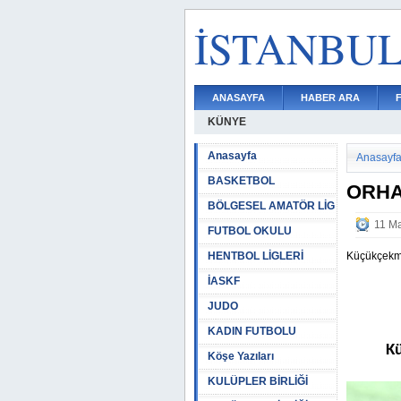
İSTANBU
ANASAYFA
HABER ARA
KÜNYE
Anasayfa
Anasayf
BASKETBOL
ORHA
BÖLGESEL AMATÖR LİG
11 Ma
FUTBOL OKULU
HENTBOL LİGLERİ
Küçükçekme
İASKF
JUDO
KADIN FUTBOLU
Kü
Köşe Yazıları
KULÜPLER BİRLİĞİ