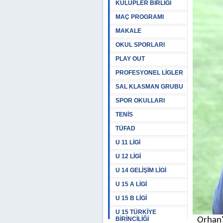
KULÜPLER BİRLİĞİ
MAÇ PROGRAMI
MAKALE
OKUL SPORLARI
PLAY OUT
PROFESYONEL LİGLER
SAL KLASMAN GRUBU
SPOR OKULLARI
TENİS
TÜFAD
U 11 LİGİ
U 12 LİGİ
U 14 GELİŞİM LİGİ
U 15 A LİGİ
U 15 B LİGİ
U 15 TÜRKİYE
BİRİNCİLİĞİ
Orhan'