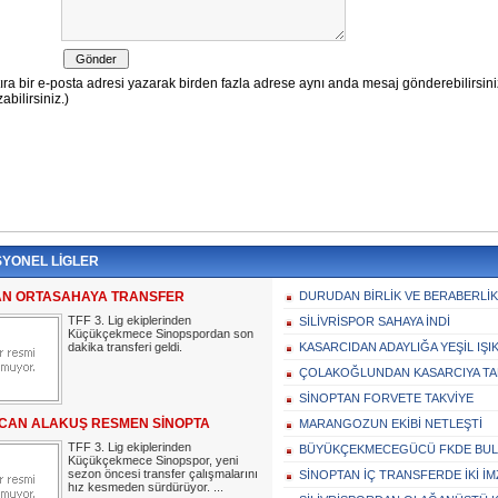
YONEL LİGLER
AN ORTASAHAYA TRANSFER
DURUDAN BİRLİK VE BERABERLİK
TFF 3. Lig ekiplerinden
SİLİVRİSPOR SAHAYA İNDİ
Küçükçekmece Sinopspordan son
dakika transferi geldi.
KASARCIDAN ADAYLIĞA YEŞİL IŞI
ÇOLAKOĞLUNDAN KASARCIYA TA
SİNOPTAN FORVETE TAKVİYE
CAN ALAKUŞ RESMEN SİNOPTA
MARANGOZUN EKİBİ NETLEŞTİ
TFF 3. Lig ekiplerinden
BÜYÜKÇEKMECEGÜCÜ FKDE BUL
Küçükçekmece Sinopspor, yeni
sezon öncesi transfer çalışmalarını
SİNOPTAN İÇ TRANSFERDE İKİ İM
hız kesmeden sürdürüyor. ...