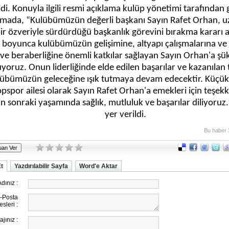
di. Konuyla ilgili resmi açıklama kulüp yönetimi tarafından g
amada, “Kulübümüzün değerli başkanı Sayın Rafet Orhan, uz
ir özveriyle sürdürdüğü başkanlık görevini bırakma kararı a
i boyunca kulübümüzün gelişimine, altyapı çalışmalarına v
k ve beraberliğine önemli katkılar sağlayan Sayın Orhan'a şü
yoruz. Onun liderliğinde elde edilen başarılar ve kazanılan
lübümüzün geleceğine ışık tutmaya devam edecektir. Küç
pspor ailesi olarak Sayın Rafet Orhan'a emekleri için teşekk
 sonraki yaşamında sağlık, mutluluk ve başarılar diliyoruz.
yer verildi.
Bu haber 
Et
Yazdırılabilir Sayfa
Word'e Aktar