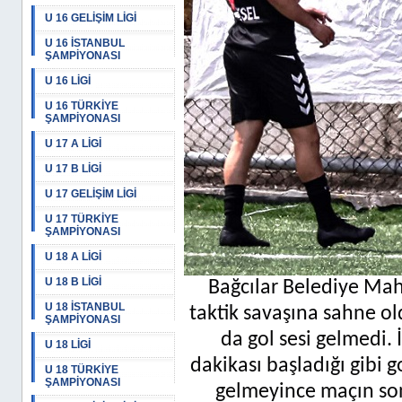
U 16 GELİŞİM LİGİ
U 16 İSTANBUL
ŞAMPİYONASI
U 16 LİGİ
U 16 TÜRKİYE
ŞAMPİYONASI
U 17 A LİGİ
U 17 B LİGİ
U 17 GELİŞİM LİGİ
U 17 TÜRKİYE
ŞAMPİYONASI
U 18 A LİGİ
U 18 B LİGİ
Bağcılar Belediye Ma
U 18 İSTANBUL
taktik savaşına sahne ol
ŞAMPİYONASI
da gol sesi gelmedi. 
U 18 LİGİ
dakikası başladığı gibi 
U 18 TÜRKİYE
ŞAMPİYONASI
gelmeyince maçın son