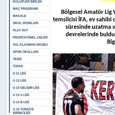
KULÜPLER BİRLİĞİ
MAÇ PROGRAMI
Bölgesel Amatör Lig
MAKALE
temsilcisi İFA, ev sahib
OKUL SPORLARI
süresinde uzatma s
PLAY OUT
devrelerinde buldu
PROFESYONEL LİGLER
Big
SAL KLASMAN GRUBU
SPOR OKULLARI
TENİS
TÜFAD
U 11 LİGİ
U 12 LİGİ
U 14 GELİŞİM LİGİ
U 15 A LİGİ
U 15 B LİGİ
U 15 TÜRKİYE
BİRİNCİLİĞİ