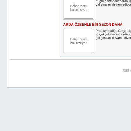
Küçükçekmecesporda iç 
çalışmaları devam ediyor
ARDA ÖZBENLE BİR SEZON DAHA
Profesyonelliğe Geçiş Lig
Küçükçekmecesporda iç 
çalışmaları devam ediyor
RSS 