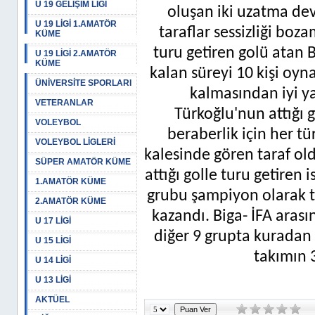
U 19 GELİŞİM LİGİ
oluşan iki uzatma dev
U 19 LİGİ 1.AMATÖR
taraflar sessizliği bo
KÜME
turu getiren golü atan 
U 19 LİGİ 2.AMATÖR
KÜME
kalan süreyi 10 kişi oyn
ÜNİVERSİTE SPORLARI
kalmasından iyi y
VETERANLAR
Türkoğlu'nun attığı g
VOLEYBOL
beraberlik için her tü
VOLEYBOL LİGLERİ
kalesinde gören taraf ol
SÜPER AMATÖR KÜME
attığı golle turu getiren 
1.AMATÖR KÜME
grubu şampiyon olarak 
2.AMATÖR KÜME
kazandı. Biga- İFA aras
U 17 LİGİ
diğer 9 grupta kuradan 
U 15 LİGİ
takımın 3
U 14 LİGİ
U 13 LİGİ
AKTÜEL