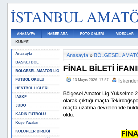
İSTANBUL AMAT
ANASAYFA
HABER ARA
FOTO GALERİ
VİDEOLAR
KÜNYE
Anasayfa
Anasayfa
»
BÖLGESEL AMATÖ
BASKETBOL
FİNAL BİLETİ İFANI
BÖLGESEL AMATÖR LİG
FUTBOL OKULU
13 Mayıs 2026, 17:57
İskende
HENTBOL LİGLERİ
Bölgesel Amatör Lig Yükselme 2
İASKF
olarak çıktığı maçta Tekirdağsp
JUDO
maçta uzatma devrelerinde buldu
KADIN FUTBOLU
oldu.
Köşe Yazıları
KULÜPLER BİRLİĞİ
FİNA