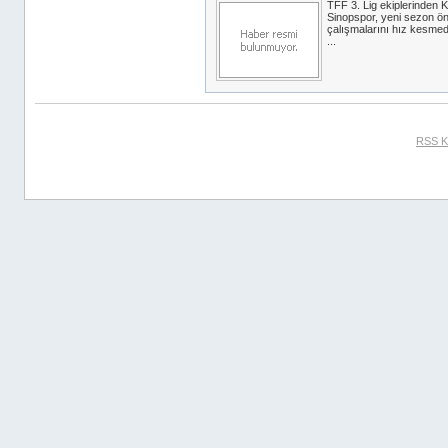
TFF 3. Lig ekiplerinde
Sinopspor, yeni sezon ön
çalışmalarını hız kesme
...
RSS K