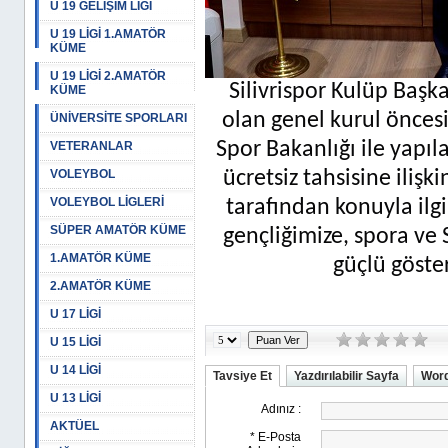
U 19 GELİŞİM LİGİ
U 19 LİGİ 1.AMATÖR
KÜME
U 19 LİGİ 2.AMATÖR
Silivrispor Kulüp Başk
KÜME
olan genel kurul öncesi
ÜNİVERSİTE SPORLARI
Spor Bakanlığı ile yapı
VETERANLAR
VOLEYBOL
ücretsiz tahsisine ilişk
VOLEYBOL LİGLERİ
tarafından konuyla ilg
SÜPER AMATÖR KÜME
gençliğimize, spora ve 
1.AMATÖR KÜME
güçlü göster
2.AMATÖR KÜME
U 17 LİGİ
U 15 LİGİ
U 14 LİGİ
Tavsiye Et
Yazdırılabilir Sayfa
Word
U 13 LİGİ
AKTÜEL