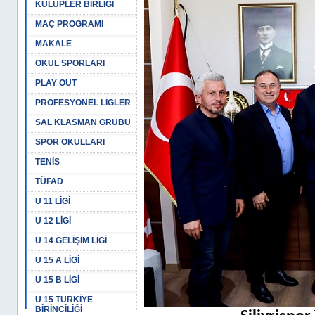
KULÜPLER BİRLİĞİ
MAÇ PROGRAMI
MAKALE
OKUL SPORLARI
PLAY OUT
PROFESYONEL LİGLER
SAL KLASMAN GRUBU
SPOR OKULLARI
TENİS
TÜFAD
U 11 LİGİ
U 12 LİGİ
U 14 GELİŞİM LİGİ
U 15 A LİGİ
U 15 B LİGİ
U 15 TÜRKİYE
BİRİNCİLİĞİ