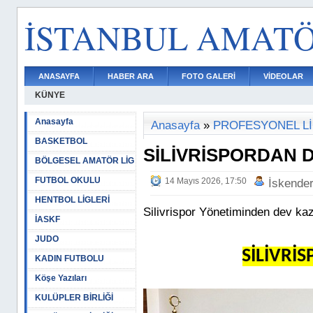
İSTANBUL AMAT
ANASAYFA
HABER ARA
FOTO GALERİ
VİDEOLAR
KÜNYE
Anasayfa
Anasayfa
»
PROFESYONEL L
BASKETBOL
SİLİVRİSPORDAN 
BÖLGESEL AMATÖR LİG
FUTBOL OKULU
14 Mayıs 2026, 17:50
İskende
HENTBOL LİGLERİ
Silivrispor Yönetiminden dev ka
İASKF
JUDO
SİLİVRİ
KADIN FUTBOLU
Köşe Yazıları
KULÜPLER BİRLİĞİ