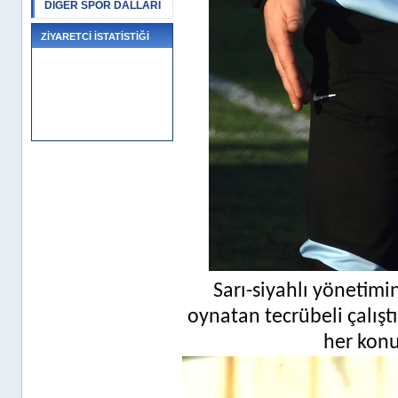
DİĞER SPOR DALLARI
ZİYARETCİ İSTATİSTİĞİ
Sarı-siyahlı yönetimin
oynatan tecrübeli çalıştı
her konud