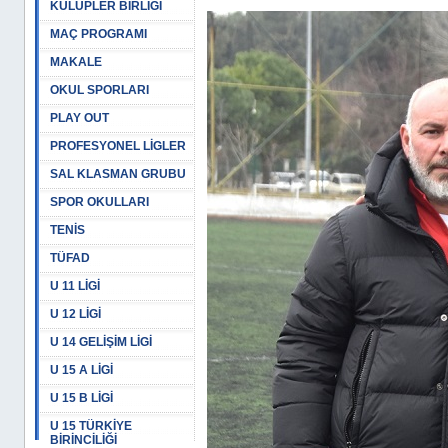
KULÜPLER BİRLİĞİ
MAÇ PROGRAMI
MAKALE
OKUL SPORLARI
PLAY OUT
PROFESYONEL LİGLER
SAL KLASMAN GRUBU
SPOR OKULLARI
TENİS
TÜFAD
U 11 LİGİ
U 12 LİGİ
U 14 GELİŞİM LİGİ
U 15 A LİGİ
U 15 B LİGİ
U 15 TÜRKİYE
BİRİNCİLİĞİ