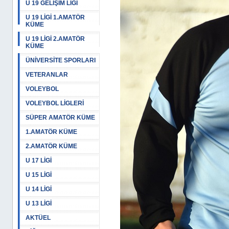
U 19 GELİŞİM LİGİ
U 19 LİGİ 1.AMATÖR
KÜME
U 19 LİGİ 2.AMATÖR
KÜME
ÜNİVERSİTE SPORLARI
VETERANLAR
VOLEYBOL
VOLEYBOL LİGLERİ
SÜPER AMATÖR KÜME
1.AMATÖR KÜME
2.AMATÖR KÜME
U 17 LİGİ
U 15 LİGİ
U 14 LİGİ
U 13 LİGİ
AKTÜEL