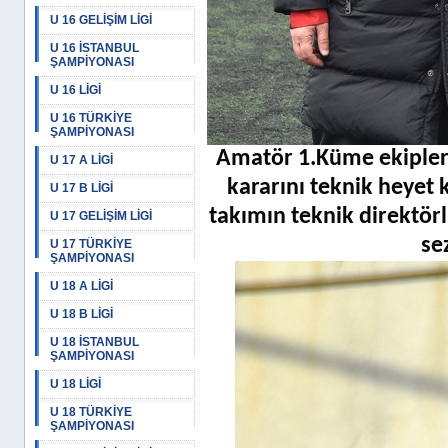
U 16 GELİŞİM LİGİ
U 16 İSTANBUL
ŞAMPİYONASI
U 16 LİGİ
U 16 TÜRKİYE
ŞAMPİYONASI
Amatör 1.Küme ekipleri
U 17 A LİGİ
kararını teknik heyet
U 17 B LİGİ
takımın teknik direktör
U 17 GELİŞİM LİGİ
se
U 17 TÜRKİYE
ŞAMPİYONASI
U 18 A LİGİ
U 18 B LİGİ
U 18 İSTANBUL
ŞAMPİYONASI
U 18 LİGİ
U 18 TÜRKİYE
ŞAMPİYONASI