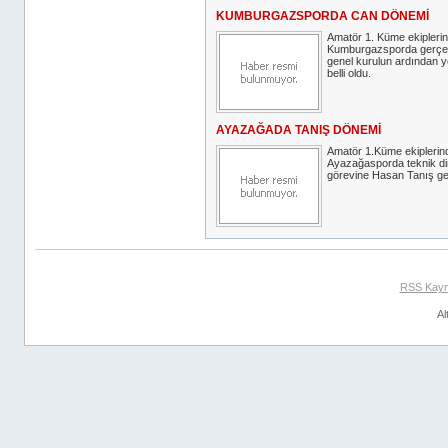
KUMBURGAZSPORDA CAN DÖNEMİ
Amatör 1. Küme ekipleri
Kumburgazsporda gerçekl
genel kurulun ardından 
belli oldu.
AYAZAĞADA TANIŞ DÖNEMİ
Amatör 1.Küme ekiplerin
Ayazağasporda teknik di
görevine Hasan Tanış geti
RSS Kayn
Al