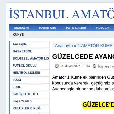
İSTANBUL AMAT
ANASAYFA
HABER ARA
FOTO GALERİ
VİDEOLAR
KÜNYE
Anasayfa
Anasayfa
»
1.AMATÖR KÜME
BASKETBOL
GÜZELCEDE AYAN
BÖLGESEL AMATÖR LİG
FUTBOL OKULU
14 Mayıs 2026, 19:43
İskende
HENTBOL LİGLERİ
Amatör 1.Küme ekiplerinden Güze
İASKF
konusunda vererek, geçtiğimiz s
JUDO
Ayancangla bir sezon daha anlaş
KADIN FUTBOLU
Köşe Yazıları
GÜZELCE’
KULÜPLER BİRLİĞİ