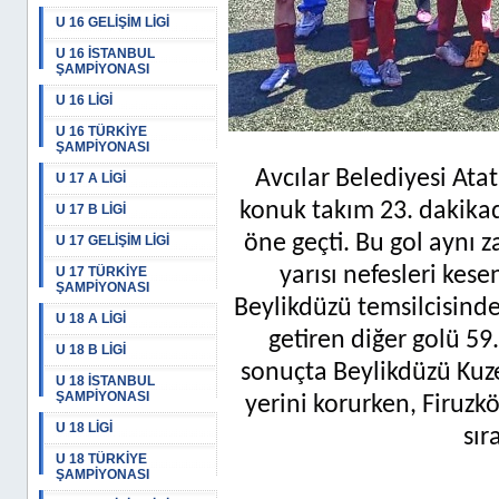
U 16 GELİŞİM LİGİ
U 16 İSTANBUL
ŞAMPİYONASI
U 16 LİGİ
U 16 TÜRKİYE
ŞAMPİYONASI
Avcılar Belediyesi A
U 17 A LİGİ
konuk takım 23. dakikada
U 17 B LİGİ
öne geçti. Bu gol aynı z
U 17 GELİŞİM LİGİ
yarısı nefesleri kes
U 17 TÜRKİYE
ŞAMPİYONASI
Beylikdüzü temsilcisinde
U 18 A LİGİ
getiren diğer golü 5
U 18 B LİGİ
sonuçta Beylikdüzü Kuze
U 18 İSTANBUL
ŞAMPİYONASI
yerini korurken, Firuzk
U 18 LİGİ
sır
U 18 TÜRKİYE
ŞAMPİYONASI