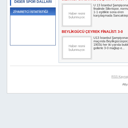
DİĞER SPOR DALLARI
U 13 İstanbul Şampiyona
finalinde Silivrispor, norm
ZİYARETCİ İSTATİSTİĞİ
1-1 eşitlikle sona eren
karşılaşmada Sancaktepe
BEYLİKGÜCÜ ÇEYREK FİNALİST: 3-0
U13 İstanbul Şampiyonas
maçında Beylikgücüspor
1903ü her iki yarıda bul
gollerle 3-0 mağlup e...
RSS Kayna
Alty