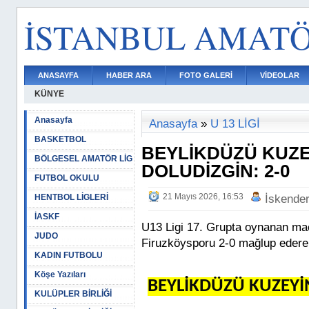
İSTANBUL AMAT
ANASAYFA
HABER ARA
FOTO GALERİ
VİDEOLAR
KÜNYE
Anasayfa
Anasayfa
»
U 13 LİGİ
BASKETBOL
BEYLİKDÜZÜ KUZE
BÖLGESEL AMATÖR LİG
DOLUDİZGİN: 2-0
FUTBOL OKULU
21 Mayıs 2026, 16:53
HENTBOL LİGLERİ
İskende
İASKF
U13 Ligi 17. Grupta oynanan ma
JUDO
Firuzköysporu 2-0 mağlup edere
KADIN FUTBOLU
Köşe Yazıları
BEYLİKDÜZÜ KUZEYİ
KULÜPLER BİRLİĞİ