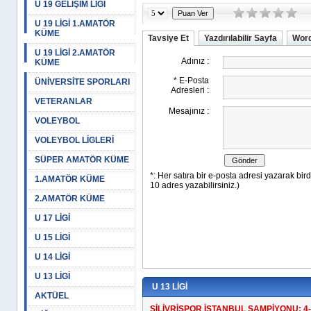
U 19 GELİŞİM LİGİ
U 19 LİGİ 1.AMATÖR
KÜME
Tavsiye Et
Yazdırılabilir Sayfa
Word
U 19 LİGİ 2.AMATÖR
KÜME
ÜNİVERSİTE SPORLARI
VETERANLAR
VOLEYBOL
VOLEYBOL LİGLERİ
SÜPER AMATÖR KÜME
1.AMATÖR KÜME
2.AMATÖR KÜME
U 17 LİGİ
U 15 LİGİ
U 14 LİGİ
U 13 LİGİ
U 13 LİGİ
AKTÜEL
SİLİVRİSPOR İSTANBUL ŞAMPİYONU: 4