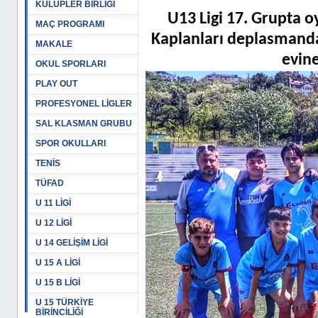
KULÜPLER BİRLİĞİ
U13 Ligi 17. Grupta 
MAÇ PROGRAMI
Kaplanları deplasmand
MAKALE
evin
OKUL SPORLARI
PLAY OUT
PROFESYONEL LİGLER
SAL KLASMAN GRUBU
SPOR OKULLARI
TENİS
TÜFAD
U 11 LİGİ
U 12 LİGİ
U 14 GELİŞİM LİGİ
U 15 A LİGİ
U 15 B LİGİ
U 15 TÜRKİYE
BİRİNCİLİĞİ