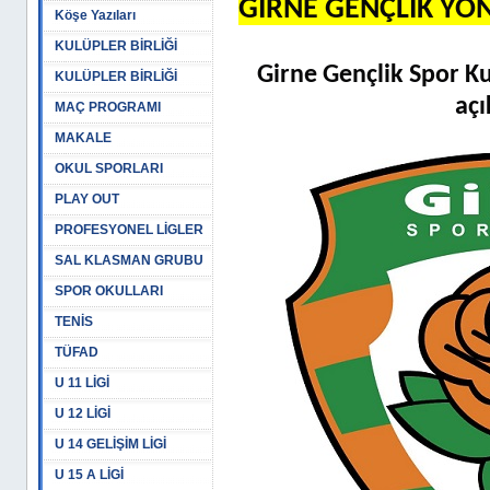
GİRNE GENÇLİK YÖ
Köşe Yazıları
KULÜPLER BİRLİĞİ
Girne Gençlik Spor K
KULÜPLER BİRLİĞİ
açı
MAÇ PROGRAMI
MAKALE
OKUL SPORLARI
PLAY OUT
PROFESYONEL LİGLER
SAL KLASMAN GRUBU
SPOR OKULLARI
TENİS
TÜFAD
U 11 LİGİ
U 12 LİGİ
U 14 GELİŞİM LİGİ
U 15 A LİGİ