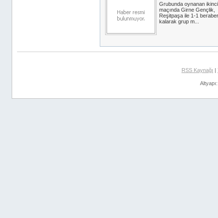
Grubunda oynanan ikinci
maçında Girne Gençlik,
Reşitpaşa ile 1-1 berabe
kalarak grup m...
RSS Kaynağı
|
Altyapı