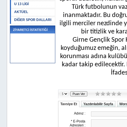
U 13 LİGİ
Türk futbolunun va
AKTÜEL
inanmaktadır. Bu doğr
DİĞER SPOR DALLARI
ilgili merciler nezdinde
ZİYARETCİ İSTATİSTİĞİ
bir titizlik ve ka
Girne Gençlik Spor
koyduğumuz emeğin, alı
korunması adına kulübü
kadar takip edilecektir
İfades
Tavsiye Et
Yazdırılabilir Sayfa
Word