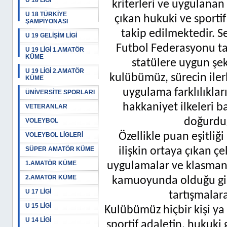
U 18 LİGİ
kriterleri ve uygulanan
U 18 TÜRKİYE
çıkan hukuki ve sportif
ŞAMPİYONASI
takip edilmektedir. S
U 19 GELİŞİM LİGİ
Futbol Federasyonu ta
U 19 LİGİ 1.AMATÖR
KÜME
statülere uygun ş
U 19 LİGİ 2.AMATÖR
kulübümüz, sürecin ile
KÜME
uygulama farklılıkları
ÜNİVERSİTE SPORLARI
hakkaniyet ilkeleri b
VETERANLAR
doğurduğ
VOLEYBOL
Özellikle puan eşitliğ
VOLEYBOL LİGLERİ
SÜPER AMATÖR KÜME
ilişkin ortaya çıkan çe
1.AMATÖR KÜME
uygulamalar ve klasman
2.AMATÖR KÜME
kamuoyunda olduğu gib
U 17 LİGİ
tartışmalara
U 15 LİGİ
Kulübümüz hiçbir kişi y
U 14 LİGİ
sportif adaletin, hukuki 