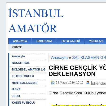
İSTANBUL
AMATÖR
ANASAYFA
HABER ARA
FOTO GALERİ
VİDEOLAR
KÜNYE
Anasayfa
Anasayfa
»
SAL KLASMAN G
BASKETBOL
GİRNE GENÇLİK Y
BÖLGESEL AMATÖR LİG
DEKLERASYON
FUTBOL OKULU
23 Mayıs 2026, 15:12
HENTBOL LİGLERİ
İskende
İASKF
Girne Gençlik Spor Kulübü yönet
JUDO
KADIN FUTBOLU