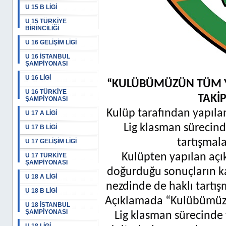
U 15 B LİGİ
U 15 TÜRKİYE
BİRİNCİLİĞİ
U 16 GELİŞİM LİGİ
U 16 İSTANBUL
ŞAMPİYONASI
U 16 LİGİ
“KULÜBÜMÜZÜN TÜM Y
U 16 TÜRKİYE
TAKİP
ŞAMPİYONASI
Kulüp tarafından yapıla
U 17 A LİGİ
Lig klasman sürecinde
U 17 B LİGİ
tartışmala
U 17 GELİŞİM LİGİ
Kulüpten yapılan aç
U 17 TÜRKİYE
ŞAMPİYONASI
doğurduğu sonuçların k
U 18 A LİGİ
nezdinde de haklı tartış
U 18 B LİGİ
Açıklamada “Kulübümüzü
U 18 İSTANBUL
ŞAMPİYONASI
Lig klasman sürecinde f