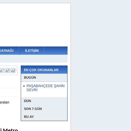
KAYNAĞI
İLETİŞİM
EN ÇOK OKUNANLAR
BUGÜN
PAŞABAHÇEDE ŞAHİN
DEVRİ
DÜN
aratan
SON 7 GÜN
BU AY
si Metro