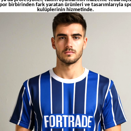
por birbirinden fark yaratan ürünleri ve tasarımlarıyla sp
kulüplerinin hizmetinde.