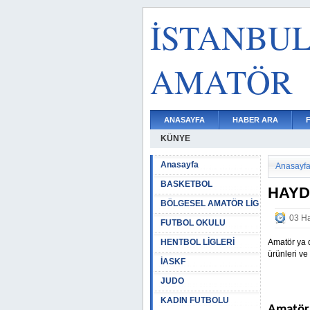
İSTANBU
AMATÖR
ANASAYFA
HABER ARA
KÜNYE
Anasayfa
Anasayf
BASKETBOL
HAYD
BÖLGESEL AMATÖR LİG
03 Ha
FUTBOL OKULU
HENTBOL LİGLERİ
Amatör ya d
ürünleri ve
İASKF
JUDO
KADIN FUTBOLU
Amatör 