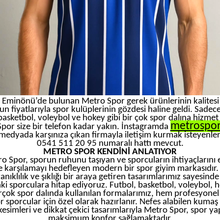
 Eminönü’de bulunan Metro Spor gerek ürünlerinin kalitesi
n fiyatlarıyla spor kulüplerinin gözdesi haline geldi. Sadec
basketbol, voleybol ve hokey gibi bir çok spor dalına hizme
metrospo
por size bir telefon kadar yakın. İnstagramda
medyada karşınıza çıkan firmayla iletişim kurmak isteyenler
0541 511 20 95 numaralı hattı mevcut.
METRO SPOR KENDİNİ ANLATIYOR
o Spor, sporun ruhunu taşıyan ve sporcuların ihtiyaçlarını e
e karşılamayı hedefleyen modern bir spor giyim markasıdır. 
anıklılık ve şıklığı bir araya getiren tasarımlarımız sayesinde
ki sporculara hitap ediyoruz. Futbol, basketbol, voleybol, 
rçok spor dalında kullanılan formalarımız, hem profesyone
 sporcular için özel olarak hazırlanır. Nefes alabilen kumaş 
kesimleri ve dikkat çekici tasarımlarıyla Metro Spor, spor y
maksimum konfor sağlamaktadır.