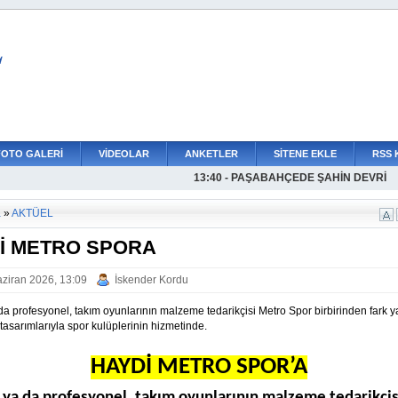
L
FOTO GALERİ
VİDEOLAR
ANKETLER
SİTENE EKLE
RSS 
13:40 - PAŞABAHÇEDE ŞAHİN DEVRİ
a
»
AKTÜEL
İ METRO SPORA
ziran 2026, 13:09
İskender Kordu
a profesyonel, takım oyunlarının malzeme tedarikçisi Metro Spor birbirinden fark y
 tasarımlarıyla spor kulüplerinin hizmetinde.
HAYDİ METRO SPOR’A
ya da profesyonel, takım oyunlarının malzeme tedarikçi