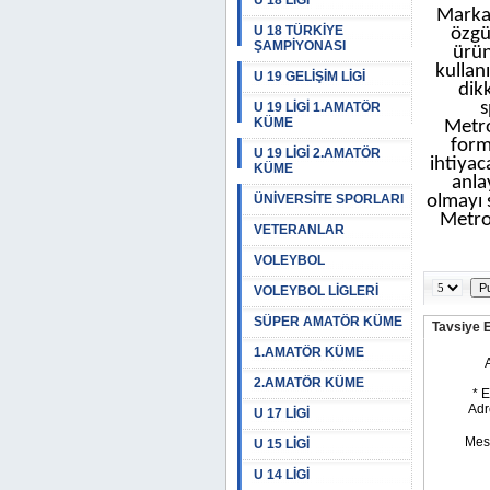
U 18 LİGİ
Markam
U 18 TÜRKİYE
özgü
ŞAMPİYONASI
ürün
kullan
U 19 GELİŞİM LİGİ
dik
s
U 19 LİGİ 1.AMATÖR
KÜME
Metro
form
U 19 LİGİ 2.AMATÖR
ihtiyac
KÜME
anla
ÜNİVERSİTE SPORLARI
olmayı 
Metro
VETERANLAR
VOLEYBOL
VOLEYBOL LİGLERİ
SÜPER AMATÖR KÜME
Tavsiye 
1.AMATÖR KÜME
2.AMATÖR KÜME
U 17 LİGİ
U 15 LİGİ
U 14 LİGİ