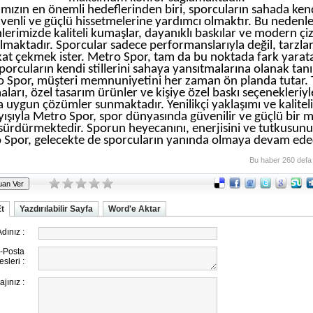
ızın en önemli hedeflerinden biri, sporcuların sahada kend
venli ve güçlü hissetmelerine yardımcı olmaktır. Bu nedenl
lerimizde kaliteli kumaşlar, dayanıklı baskılar ve modern çiz
ılmaktadır. Sporcular sadece performanslarıyla değil, tarzlar
kat çekmek ister. Metro Spor, tam da bu noktada fark yarat
porcuların kendi stillerini sahaya yansıtmalarına olanak tanı
 Spor, müşteri memnuniyetini her zaman ön planda tutar.
aları, özel tasarım ürünler ve kişiye özel baskı seçenekleriyl
a uygun çözümler sunmaktadır. Yenilikçi yaklaşımı ve kalitel
yışıyla Metro Spor, spor dünyasında güvenilir ve güçlü bir 
sürdürmektedir. Sporun heyecanını, enerjisini ve tutkusunu
 Spor, gelecekte de sporcuların yanında olmaya devam edec
Bu haber 260 defa
Et
Yazdırılabilir Sayfa
Word'e Aktar