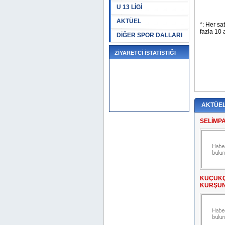
U 13 LİGİ
AKTÜEL
DİĞER SPOR DALLARI
ZİYARETCİ İSTATİSTİĞİ
AKTÜE
SELİMP
KÜÇÜKÇ
KURŞUN