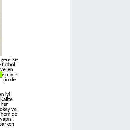
 gerekse
e futbol
t veren
r
ismiyle
 için de
n iyi
Kalite,
 her
hokey ve
l hem de
yapısı,
aparken