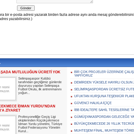
L
AŞADA MUTLULUĞUN ÜCRETİ YOK
BİR ÇOK PROJELER ÜZERİNDE ÇALI
YAPIYORUZ
Selimpaşaspor Kulübü
tarafından geçtiğimiz günlerde
DEMİRDEN YÜKSELE HAYIRLI OLSUN 
duyurusu yapılan Selimpaşa
Futbol Okulu, ilk antrenmanını
SELİMPAŞASPORDAN ÜCRETSİZ FUT
yoğun...
UFUKTAN KURŞUNA TEŞEKKÜR PLAK
GÜVENCİ HALKLA İÇİÇE
EKMECE İDMAN YURDU'NDAN
İBB İDEALTEPE SAHİL TESİSLERİNE 
'A ZİYARET
Profesyonelliğe Geçiş Ligi
GÜMÜŞYAKASPORDAN GELECEĞE YA
ekiplerinden Küçükçekmece
BÜYÜKÇEKMECEDE 26 YILLIK TECRÜ
İdman Yurdu yönetimi, Türkiye
Futbol Federasyonu Yönetim
MUHTEŞEM FİNAL, MUHTEŞEM TÖRE
Kurul...