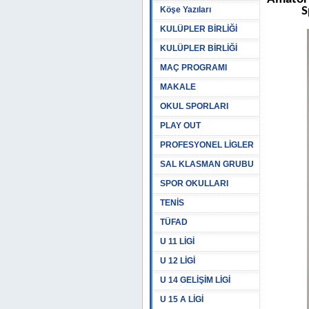
Köşe Yazıları
S
KULÜPLER BİRLİĞİ
KULÜPLER BİRLİĞİ
MAÇ PROGRAMI
MAKALE
OKUL SPORLARI
PLAY OUT
PROFESYONEL LİGLER
SAL KLASMAN GRUBU
SPOR OKULLARI
TENİS
TÜFAD
U 11 LİGİ
U 12 LİGİ
U 14 GELİŞİM LİGİ
U 15 A LİGİ