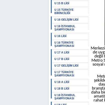
U 15 B LİGİ
U 15 TÜRKİYE
BİRİNCİLİĞİ
U 16 GELİŞİM LİGİ
U 16 İSTANBUL
ŞAMPİYONASI
U 16 LİGİ
U 16 TÜRKİYE
ŞAMPİYONASI
Merkezi
de uygu
U 17 A LİGİ
değil 
U 17 B LİGİ
Metro S
sosyal 
U 17 GELİŞİM LİGİ
U 17 TÜRKİYE
ŞAMPİYONASI
Metr
şekild
U 18 A LİGİ
day
branşta
U 18 B LİGİ
daha bi
U 18 İSTANBUL
amatör
ŞAMPİYONASI
rahat 