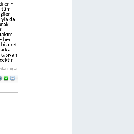
ilerini
e tüm
giler
ıyla da
arak
r.
 Takım
e her
i hizmet
marka
 taşıyan
ektir.
 okunmuştur.