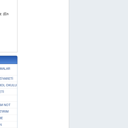
ŞMALAR
ZİYARETİ
BOL OKULU
ETİ
TAM NOT
TIRIM
BE
N