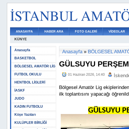
İSTANBUL AMAT
ANASAYFA
HABER ARA
FOTO GALERİ
VİDEOLAR
KÜNYE
Anasayfa
Anasayfa
»
BÖLGESEL AMATÖ
BASKETBOL
GÜLSUYU PERŞEM
BÖLGESEL AMATÖR LİG
FUTBOL OKULU
01 Haziran 2026, 14:40
İskend
HENTBOL LİGLERİ
Bölgesel Amatör Lig ekiplerind
İASKF
ilk toplantısını yapacağı öğrenild
JUDO
KADIN FUTBOLU
GÜLSUYU P
Köşe Yazıları
KULÜPLER BİRLİĞİ