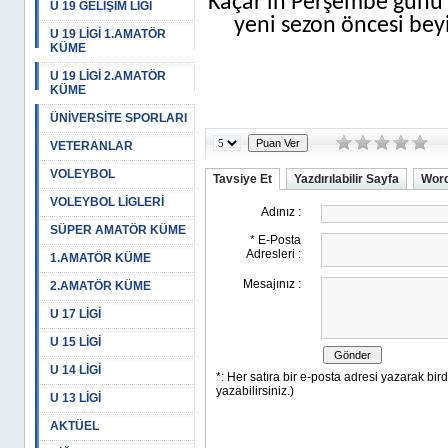
Kaçar'ın Perşembe günü 
U 19 GELİŞİM LİGİ
yeni sezon öncesi beyi
U 19 LİGİ 1.AMATÖR
KÜME
U 19 LİGİ 2.AMATÖR
KÜME
ÜNİVERSİTE SPORLARI
VETERANLAR
VOLEYBOL
Tavsiye Et
Yazdırılabilir Sayfa
Word
VOLEYBOL LİGLERİ
SÜPER AMATÖR KÜME
1.AMATÖR KÜME
2.AMATÖR KÜME
U 17 LİGİ
U 15 LİGİ
U 14 LİGİ
U 13 LİGİ
AKTÜEL