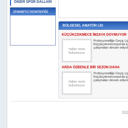
DİĞER SPOR DALLARI
ZİYARETCİ İSTATİSTİĞİ
BÖLGESEL AMATÖR LİG
KÜÇÜKÇEKMECE İMZAYA DOYMUYOR
Profesyonelliğe Geçiş Lig
Küçükçekmecesporda iç 
çalışmaları devam ediyor
ARDA ÖZBENLE BİR SEZON DAHA
Profesyonelliğe Geçiş Lig
Küçükçekmecesporda iç 
çalışmaları devam ediyor
RSS