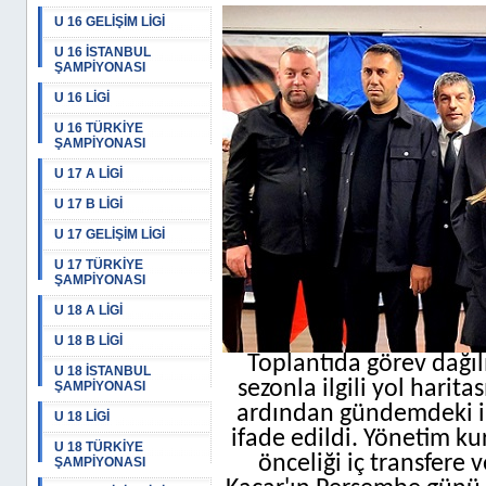
U 16 GELİŞİM LİGİ
U 16 İSTANBUL
ŞAMPİYONASI
U 16 LİGİ
U 16 TÜRKİYE
ŞAMPİYONASI
U 17 A LİGİ
U 17 B LİGİ
U 17 GELİŞİM LİGİ
U 17 TÜRKİYE
ŞAMPİYONASI
U 18 A LİGİ
U 18 B LİGİ
Toplantıda görev dağıl
U 18 İSTANBUL
sezonla ilgili yol harit
ŞAMPİYONASI
ardından gündemdeki il
U 18 LİGİ
ifade edildi. Yönetim ku
U 18 TÜRKİYE
önceliği iç transfere
ŞAMPİYONASI