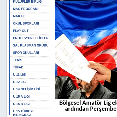
KULÜPLER BİRLİĞİ
MAÇ PROGRAMI
MAKALE
OKUL SPORLARI
PLAY OUT
PROFESYONEL LİGLER
SAL KLASMAN GRUBU
SPOR OKULLARI
TENİS
TÜFAD
U 11 LİGİ
U 12 LİGİ
U 14 GELİŞİM LİGİ
U 15 A LİGİ
Bölgesel Amatör Lig e
U 15 B LİGİ
ardından Perşembe g
U 15 TÜRKİYE
BİRİNCİLİĞİ