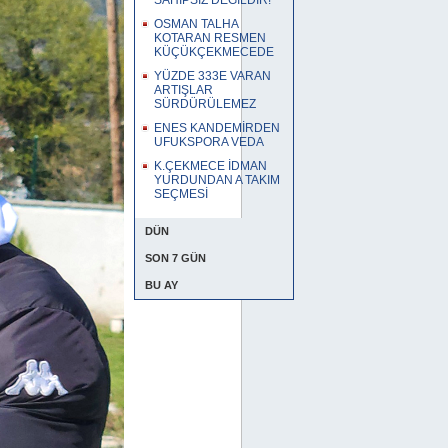
SAHİPSİZ DEĞİLDİR!
OSMAN TALHA
KOTARAN RESMEN
KÜÇÜKÇEKMECEDE
YÜZDE 333E VARAN
ARTIŞLAR
SÜRDÜRÜLEMEZ
ENES KANDEMİRDEN
UFUKSPORA VEDA
K.ÇEKMECE İDMAN
YURDUNDAN A TAKIM
SEÇMESİ
DÜN
SON 7 GÜN
BU AY