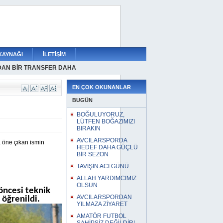
KAYNAĞI
İLETİŞİM
DAN BİR TRANSFER DAHA
NİDEN BEYOĞLU ÇUKURDA!
UFUKSPORA VEDA
RAN RESMEN KÜÇÜKÇEKMECEDE
RDUNDAN A TAKIM SEÇMESİ
LSUN
RTIŞLAR SÜRDÜRÜLEMEZ
 BOĞAZIMIZI BIRAKIN
F DAHA GÜÇLÜ BİR SEZON
İZ DEĞİLDİR!
MAZA ZİYARET
EN ÇOK OKUNANLAR
BUGÜN
BOĞULUYORUZ,
LÜTFEN BOĞAZIMIZI
BIRAKIN
AVCILARSPORDA
 öne çıkan ismin
HEDEF DAHA GÜÇLÜ
BİR SEZON
TAVİŞİN ACI GÜNÜ
ALLAH YARDIMCIMIZ
OLSUN
öncesi teknik
AVCILARSPORDAN
öğrenildi.
YILMAZA ZİYARET
AMATÖR FUTBOL