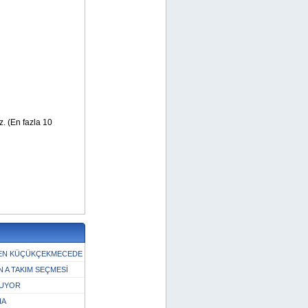
MEN KÜÇÜKÇEKMECEDE
 A TAKIM SEÇMESİ
MUYOR
HA