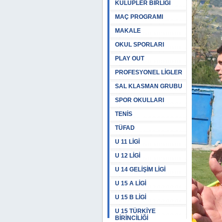
KULÜPLER BİRLİĞİ
MAÇ PROGRAMI
MAKALE
OKUL SPORLARI
PLAY OUT
PROFESYONEL LİGLER
SAL KLASMAN GRUBU
SPOR OKULLARI
TENİS
TÜFAD
U 11 LİGİ
U 12 LİGİ
U 14 GELİŞİM LİGİ
U 15 A LİGİ
U 15 B LİGİ
U 15 TÜRKİYE
BİRİNCİLİĞİ