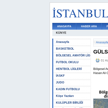
İSTANBU
ANASAYFA
HABER ARA
KÜNYE
Anasayfa
Anasayf
BASKETBOL
GÜLS
BÖLGESEL AMATÖR LİG
01 Ha
FUTBOL OKULU
HENTBOL LİGLERİ
Bölgesel A
Hasan Ali C
İASKF
JUDO
KADIN FUTBOLU
Bölg
Köşe Yazıları
di
KULÜPLER BİRLİĞİ