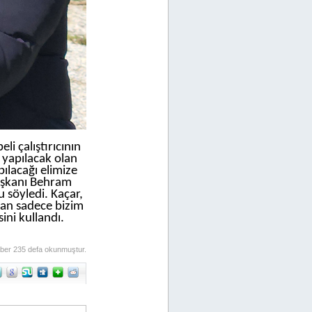
i çalıştırıcının
 yapılacak olan
ılacağı elimize
Başkanı Behram
 söyledi. Kaçar,
lan sadece bizim
ini kullandı.
ber 235 defa okunmuştur.