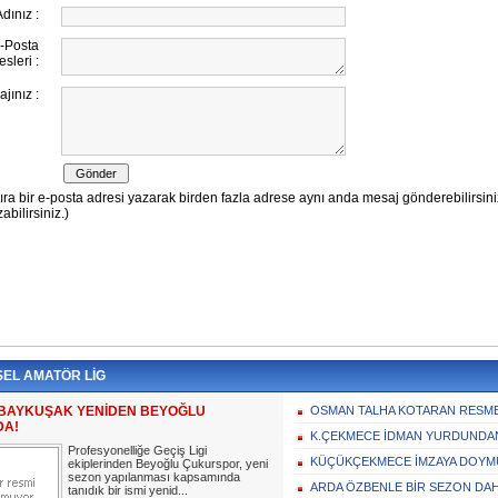
EL AMATÖR LİG
BAYKUŞAK YENİDEN BEYOĞLU
OSMAN TALHA KOTARAN RES
DA!
K.ÇEKMECE İDMAN YURDUNDAN
Profesyonelliğe Geçiş Ligi
KÜÇÜKÇEKMECE İMZAYA DOY
ekiplerinden Beyoğlu Çukurspor, yeni
sezon yapılanması kapsamında
ARDA ÖZBENLE BİR SEZON DA
tanıdık bir ismi yenid...