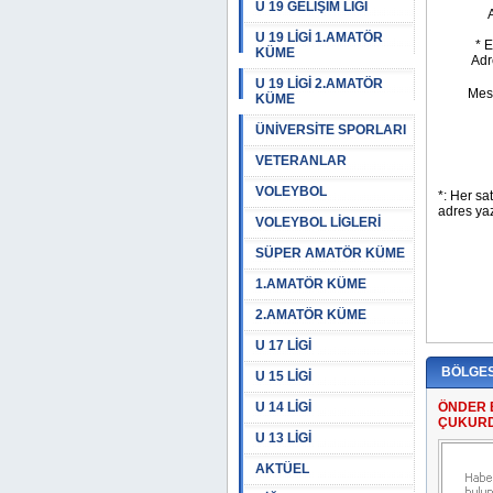
U 19 GELİŞİM LİGİ
U 19 LİGİ 1.AMATÖR
KÜME
U 19 LİGİ 2.AMATÖR
KÜME
ÜNİVERSİTE SPORLARI
VETERANLAR
VOLEYBOL
VOLEYBOL LİGLERİ
SÜPER AMATÖR KÜME
1.AMATÖR KÜME
2.AMATÖR KÜME
U 17 LİGİ
BÖLGES
U 15 LİGİ
U 14 LİGİ
ÖNDER 
ÇUKUR
U 13 LİGİ
AKTÜEL