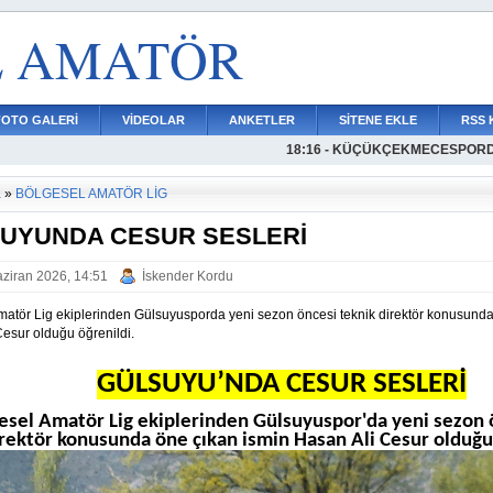
L AMATÖR
FOTO GALERİ
VİDEOLAR
ANKETLER
SİTENE EKLE
RSS 
18:16 - KÜÇÜKÇEKMECESPOR
18:34 - ÖNDER BAYKUŞAK YE
18:11 - ENES KANDEMİRDEN 
17:46 - OSMAN TALHA KOTA
17:34 - K.ÇEKMECE İDMAN YU
17:25 - ALLAH YARDIMCIMIZ O
16:53 - YÜZDE 333E VARAN A
16:40 - BOĞULUYORUZ, LÜTFEN
16:23 - AVCILARSPORDA HEDE
16:01 - AMATÖR FUTBOL SAHİPS
15:04 - AVCILARSPORDAN YIL
a
»
BÖLGESEL AMATÖR LİG
UYUNDA CESUR SESLERİ
ziran 2026, 14:51
İskender Kordu
matör Lig ekiplerinden Gülsuyusporda yeni sezon öncesi teknik direktör konusunda
esur olduğu öğrenildi.
GÜLSUYU’NDA CESUR SESLERİ
esel Amatör Lig ekiplerinden Gülsuyuspor'da yeni sezon 
rektör konusunda öne çıkan ismin Hasan Ali Cesur olduğu 