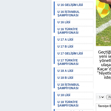
U 16 GELİŞİM LİGİ
U 16 İSTANBUL
ŞAMPİYONASI
U 16 LİGİ
U 16 TÜRKİYE
ŞAMPİYONASI
U 17 A LİGİ
U 17 B LİGİ
Geçtiği
U 17 GELİŞİM LİGİ
yeni s
yöneti
U 17 TÜRKİYE
ŞAMPİYONASI
ulaşa
Kaçar'd
U 18 A LİGİ
"Niyeti
ist
U 18 B LİGİ
U 18 İSTANBUL
ŞAMPİYONASI
U 18 LİGİ
U 18 TÜRKİYE
ŞAMPİYONASI
Tavsiye 