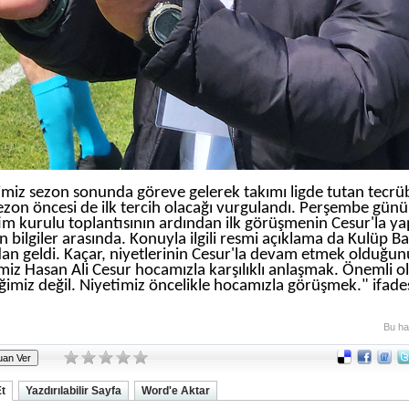
miz sezon sonunda göreve gelerek takımı ligde tutan tecrübel
ezon öncesi de ilk tercih olacağı vurgulandı. Perşembe günü
m kurulu toplantısının ardından ilk görüşmenin Cesur'la yap
n bilgiler arasında. Konuyla ilgili resmi açıklama da Kulüp 
an geldi. Kaçar, niyetlerinin Cesur'la devam etmek olduğunu
miz Hasan Ali Cesur hocamızla karşılıklı anlaşmak. Önemli o
eğimiz değil. Niyetimiz öncelikle hocamızla görüşmek." ifades
Bu ha
Et
Yazdırılabilir Sayfa
Word'e Aktar